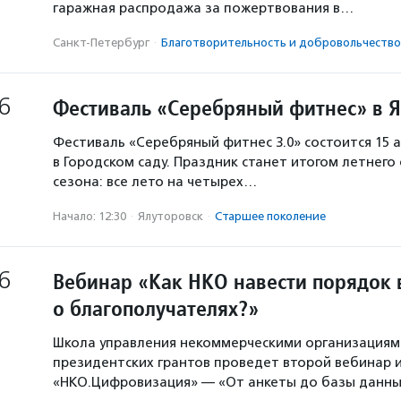
гаражная распродажа за пожертвования в…
Санкт-Петербург
·
Благотвори­тель­ность и доброволь­чест­во
6
Фестиваль «Серебряный фитнес» в 
Фестиваль «Серебряный фитнес 3.0» состоится 15 а
в Городском саду. Праздник станет итогом летнего
сезона: все лето на четырех…
Начало: 12:30
·
Ялуторовск
·
Старшее поколение
6
Вебинар «Как НКО навести порядок 
о благополучателях?»
Школа управления некоммерческими организация
президентских грантов проведет второй вебинар и
«НКО.Цифровизация» — «От анкеты до базы данны