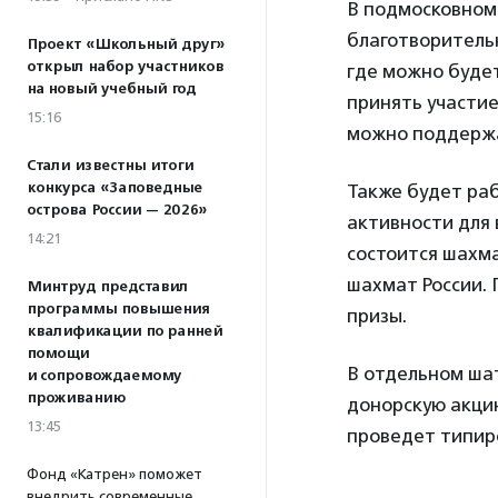
В подмосковном 
благотворительн
Проект «Школьный друг»
открыл набор участников
где можно буде
на новый учебный год
принять участие
15:16
можно поддержа
Стали известны итоги
конкурса «Заповедные
Также будет раб
острова России — 2026»
активности для 
14:21
состоится шахма
шахмат России. 
Минтруд представил
программы повышения
призы.
квалификации по ранней
помощи
В отдельном ша
и сопровождаемому
проживанию
донорскую акцию
13:45
проведет типир
Фонд «Катрен» поможет
внедрить современные