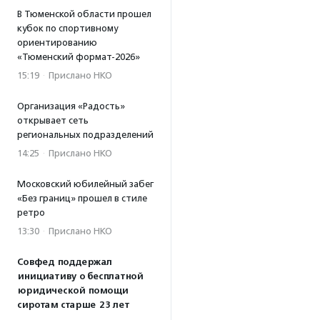
В Тюменской области прошел
кубок по спортивному
ориентированию
«Тюменский формат-2026»
15:19
·
Прислано НКО
Организация «Радость»
открывает сеть
региональных подразделений
14:25
·
Прислано НКО
Московский юбилейный забег
«Без границ» прошел в стиле
ретро
13:30
·
Прислано НКО
Совфед поддержал
инициативу о бесплатной
юридической помощи
сиротам старше 23 лет