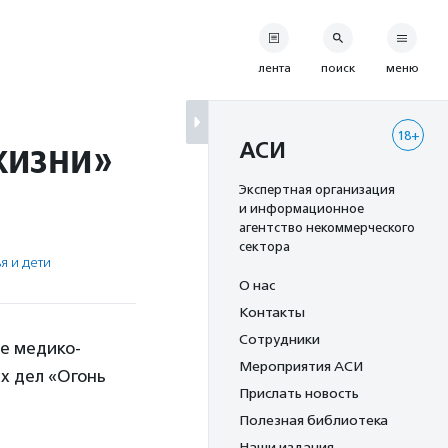
лента
поиск
меню
18+
жизни»
АСИ
Экспертная организация
и информационное
агентство некоммерческого
сектора
я и дети
О нас
Контакты
Сотрудники
е медико-
Мероприятия АСИ
х дел «Огонь
Прислать новость
Полезная библиотека
Наши издания