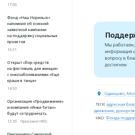
17:00
Фонд «Наш Норильск»
напомнил об осенней
заявочной кампании
Поддерж
на поддержку социальных
проектов
Мы работаем, 
16:31
информация и
вопросу в бла
Открыт сбор средств
достигнем
на фестиваль для женщин
с онкозаболеваниями «Еще
краше в танце»
14:50
Одинцово
,
Мос
Организация «Продвижение»
ТЕГИ:
адресная благ
и компания «Инва-Титан»
движение
,
донорств
будут сотрудничать
НКО:
Фонда поддер
13:30
·
Прислано НКО
Пенсионеры Самарской