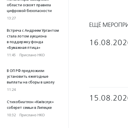
области освоят правила
цифровой безопасности
13:27
ЕЩЁ МЕРОПР
Встреча с Андреем Ургантом
стала лотом аукциона
16.08.202
в поддержку фонда
«Бумажная птица»
11:45
·
Прислано НКО
В ОП РФ предложили
установить ежегодные
выплаты на сборы в школу
11:24
15.08.202
Стихобиатлон «Км/вслух»
соберет семьи в Липецке
10:32
·
Прислано НКО