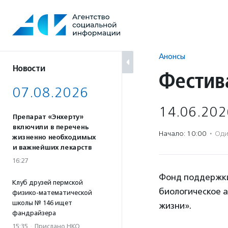
Перейти
к
содержанию
Анонсы
Новости
Фестив
07.08.2026
14.06.202
Препарат «Энхерту»
включили в перечень
Начало: 10:00
·
Оди
жизненно необходимых
и важнейших лекарств
16:27
Фонд поддержки
Клуб друзей пермской
биологическое 
физико-математической
школы № 146 ищет
жизни».
фандрайзера
15:35
·
Прислано НКО