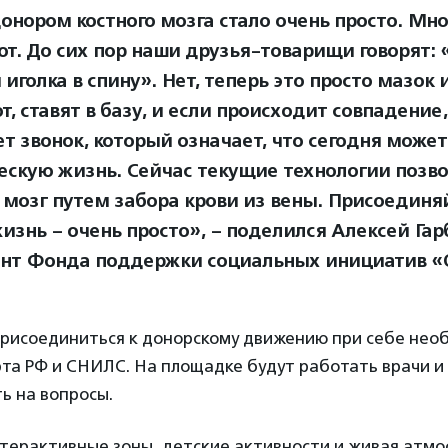
онором костного мозга стало очень просто. Мно
т. До сих пор наши друзья-товарищи говорят: 
иголка в спину». Нет, теперь это просто мазок и
, ставят в базу, и если происходит совпадение
ет звонок, который означает, что сегодня может
ескую жизнь. Сейчас текущие технологии позв
 мозг путем забора крови из вены. Присоединяй
изнь – очень просто», – поделился Алексей Гар
нт Фонда поддержки социальных инициатив «О
рисоединиться к донорскому движению при себе нео
та РФ и СНИЛС. На площадке будут работать врачи и
ь на вопросы.
терактивные зоны, детские активности и живая атм