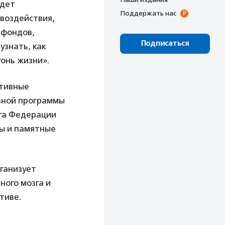
ждет
Поддержать нас
 воздействия,
 фондов,
Подписаться
узнать, как
онь жизни».
ртивные
ивной программы
нга Федерации
ты и памятные
ганизует
ного мозга и
тиве.