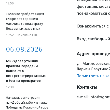
12:59
фестиваль место
познакомиться с
В Москве пройдет акция
«Кофе для хорошего
мальчика» в поддержку
Ознакомиться с
бездомных животных
10:52
·
Прислано НКО
Вход свободный
06.08.2026
Адрес провед
Минздрав уточнил
ул. Манжосовская,
правила передачи
Ларисы Лазутино
пациентам
Посмотреть на ка
незарегистрированных
в России препаратов
Контакты
17:30
e-mail: info@ogonz
Началась регистрация
на «Добрый забег» в парке
Победы на Поклонной горе