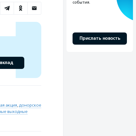
события.
Прислать новость
 вклад
ая акция
,
донорское
ные выходные