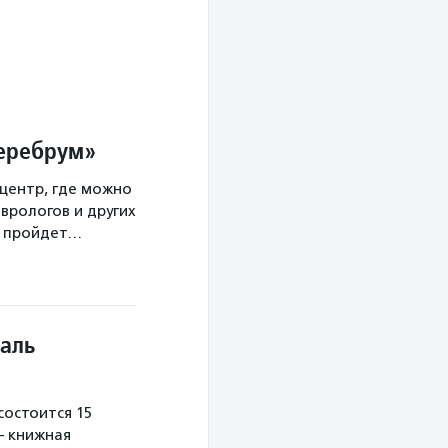
Церебрум»
центр, где можно
врологов и других
а пройдет…
аль
остоится 15
— книжная