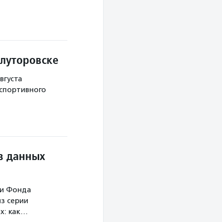
Ялуторовске
вгуста
 спортивного
в данных
ми Фонда
з серии
х: как…