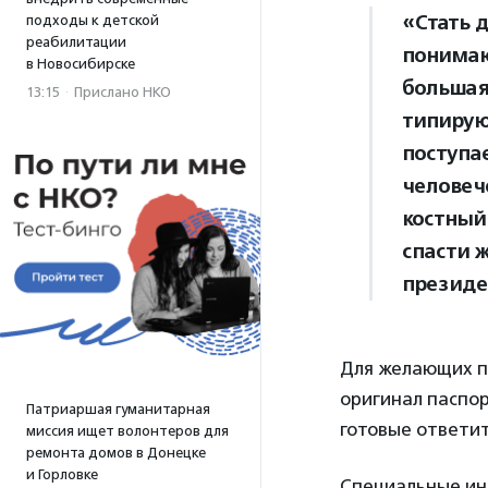
«Стать д
подходы к детской
реабилитации
понимаю
в Новосибирске
большая 
13:15
·
Прислано НКО
типируют
поступа
человеч
костный
спасти ж
президе
Для желающих п
оригинал паспор
Патриаршая гуманитарная
готовые ответит
миссия ищет волонтеров для
ремонта домов в Донецке
и Горловке
Специальные ин