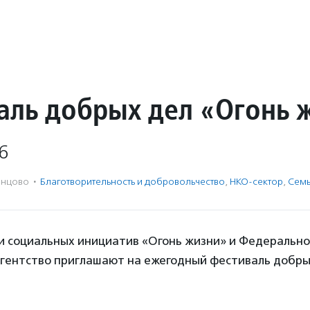
аль добрых дел «Огонь 
6
нцово
·
Благотвори­тель­ность и доброволь­чест­во
,
НКО-сектор
,
Семь
 социальных инициатив «Огонь жизни» и Федерально
агентство приглашают на ежегодный фестиваль добры