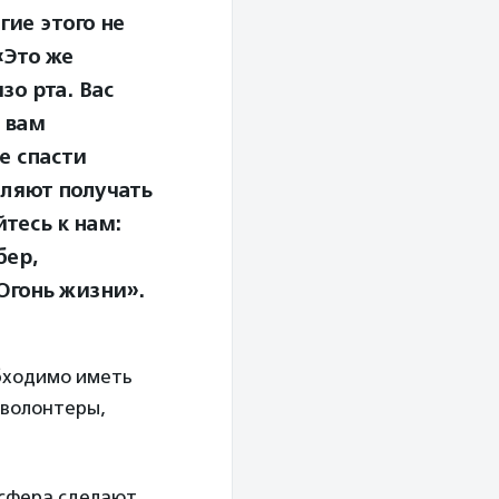
гие этого не
«Это же
зо рта. Вас
, вам
е спасти
оляют получать
тесь к нам:
бер,
гонь жизни».
бходимо иметь
 волонтеры,
осфера сделают