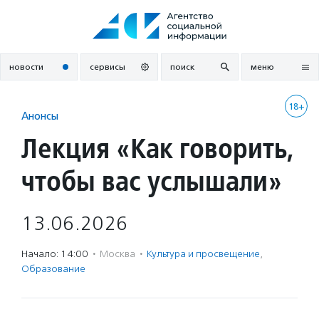
Перейти
к
содержанию
новости
сервисы
поиск
меню
18+
Анонсы
Лекция «Как говорить,
чтобы вас услышали»
13.06.2026
Начало: 14:00
·
Москва
·
Культура и просвещение
,
Образование