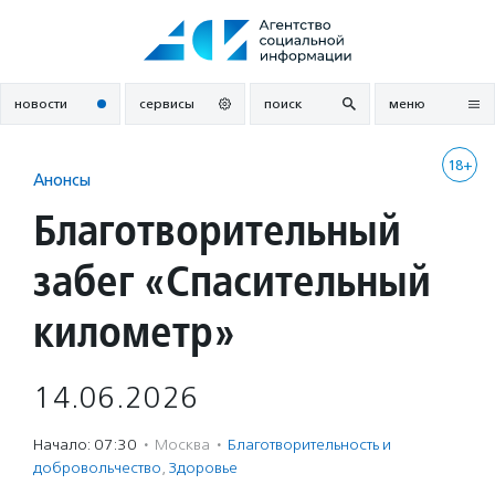
Перейти
к
содержанию
новости
сервисы
поиск
меню
18+
Анонсы
Благотворительный
забег «Спасительный
километр»
14.06.2026
Начало: 07:30
·
Москва
·
Благотвори­тель­ность и
доброволь­чест­во
,
Здоровье