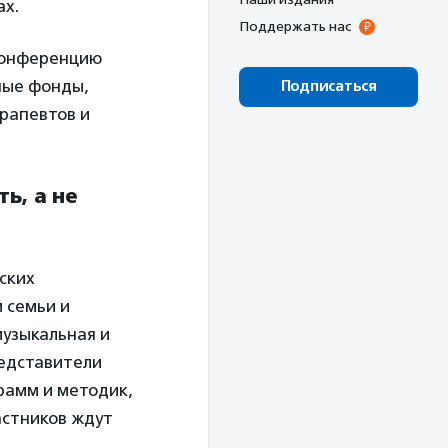
ах.
Поддержать нас
конференцию
ные фонды,
Подписаться
ерапевтов и
ь, а не
ских
 семьи и
музыкальная и
редставители
рамм и методик,
астников ждут