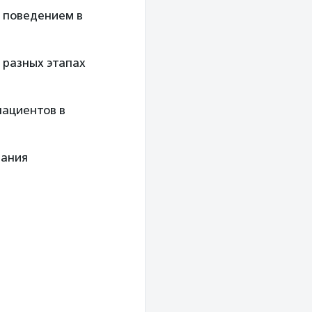
 поведением в
а разных этапах
пациентов в
вания