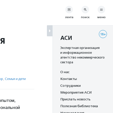
лента
поиск
меню
18+
ия
АСИ
Экспертная организация
и информационное
агентство некоммерческого
сектора
О нас
ор
,
Семья и дети
Контакты
Сотрудники
Мероприятия АСИ
Прислать новость
опытом,
Полезная библиотека
иональной
Наши издания