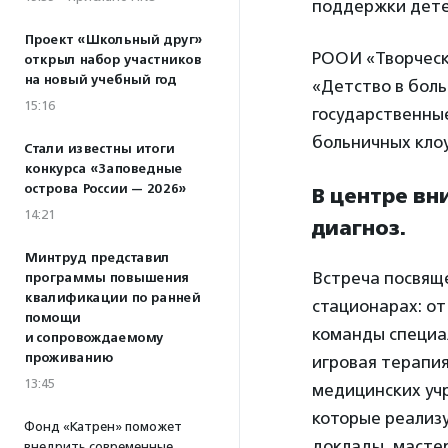
поддержки дете
Проект «Школьный друг»
РООИ «Творческ
открыл набор участников
на новый учебный год
«Детство в бол
15:16
государственные
больничных клоу
Стали известны итоги
конкурса «Заповедные
острова России — 2026»
В центре вн
14:21
диагноз.
Минтруд представил
Встреча посвящ
программы повышения
квалификации по ранней
стационарах: от
помощи
команды специал
и сопровождаемому
проживанию
игровая терапия
13:45
медицинских уч
которые реализу
Фонд «Катрен» поможет
доклады, мастер
внедрить современные