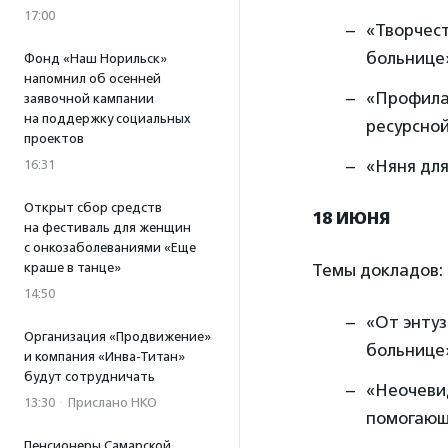
17:00
«Творчест
больнице
Фонд «Наш Норильск»
напомнил об осенней
«Профила
заявочной кампании
на поддержку социальных
ресурсной
проектов
«Няня для
16:31
Открыт сбор средств
18 ИЮНЯ
на фестиваль для женщин
с онкозаболеваниями «Еще
Темы докладов:
краше в танце»
14:50
«От энтуз
Организация «Продвижение»
больнице
и компания «Инва-Титан»
будут сотрудничать
«Неочеви
13:30
·
Прислано НКО
помогающ
Пенсионеры Самарской