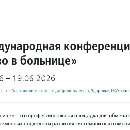
ждународная конференц
во в больнице»
6 – 19.06.2026
ква
·
Благотвори­тель­ность и доброволь­чест­во
,
Здоровье
,
НКО-сект
ьнице» – это профессиональная площадка для обмена 
ременных подходов и развития системной психоэмоц