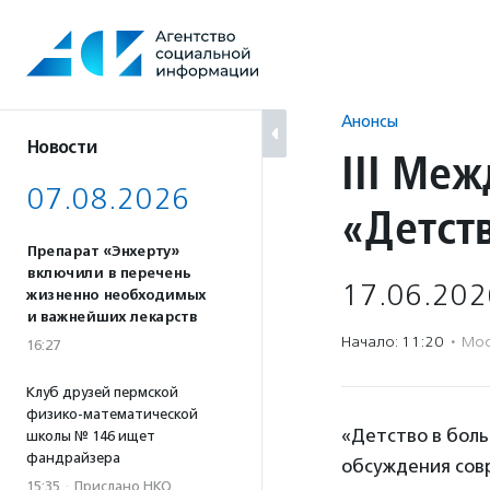
Перейти
к
содержанию
Анонсы
Новости
III Ме
07.08.2026
«Детст
Препарат «Энхерту»
включили в перечень
17.06.202
жизненно необходимых
и важнейших лекарств
Начало: 11:20
·
Мос
16:27
Клуб друзей пермской
физико-математической
«Детство в бол
школы № 146 ищет
фандрайзера
обсуждения сов
15:35
·
Прислано НКО