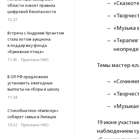
«Сказкоте
области освоят правила
цифровой безопасности
«Творчест
13:27
«Музыка в
Встреча с Андреем Ургантом
стала лотом аукциона
«Терапевт
в поддержку фонда
неопреде
«Бумажная птица»
11:45
·
Прислано НКО
Темы мастер-кла
В ОП РФ предложили
«Сочиняем
установить ежегодные
выплаты на сборы в школу
«Творчест
11:24
«Музыкаль
Стихобиатлон «Км/вслух»
соберет семьи в Липецке
19 июня участни
10:32
·
Прислано НКО
наблюдением су