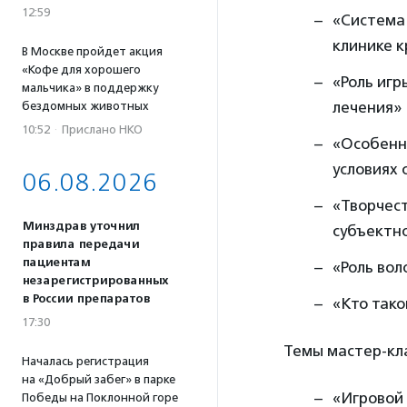
12:59
«Система
клинике 
В Москве пройдет акция
«Кофе для хорошего
«Роль игр
мальчика» в поддержку
лечения»
бездомных животных
10:52
·
Прислано НКО
«Особенн
условиях 
06.08.2026
«Творчест
Минздрав уточнил
субъектн
правила передачи
пациентам
«Роль вол
незарегистрированных
в России препаратов
«Кто тако
17:30
Темы мастер-кла
Началась регистрация
на «Добрый забег» в парке
«Игровой
Победы на Поклонной горе