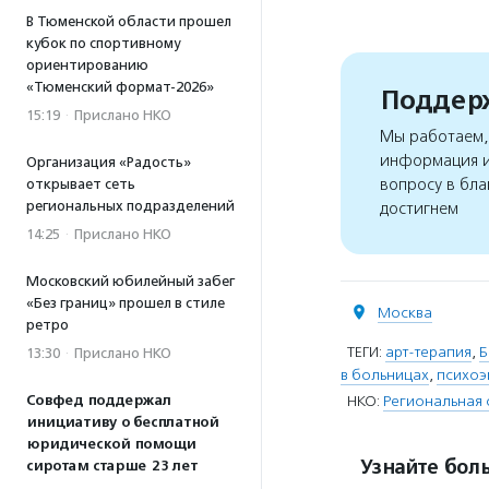
В Тюменской области прошел
кубок по спортивному
ориентированию
«Тюменский формат-2026»
Поддерж
15:19
·
Прислано НКО
Мы работаем, 
информация и
Организация «Радость»
вопросу в бла
открывает сеть
региональных подразделений
достигнем
14:25
·
Прислано НКО
Московский юбилейный забег
«Без границ» прошел в стиле
Москва
ретро
ТЕГИ:
арт-терапия
,
Б
13:30
·
Прислано НКО
в больницах
,
психоэ
НКО:
Региональная 
Совфед поддержал
инициативу о бесплатной
юридической помощи
Узнайте боль
сиротам старше 23 лет