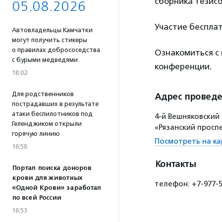
сборника тезисо
05.08.2026
Участие бесплат
Автовладельцы Камчатки
могут получить стикеры
о правилах добрососедства
Ознакомиться с
с бурыми медведями
конференции.
18:02
Для родственников
Адрес провед
пострадавших в результате
атаки беспилотников под
4-й Вешняковский 
Геленджиком открыли
«Рязанский просп
горячую линию
Посмотреть на ка
16:58
Контакты
Портал поиска доноров
крови для животных
телефон: +7-977-5
«Одной Крови» заработал
по всей России
16:53