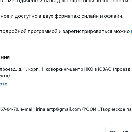
в – методической базы для подготовки волонтеров и 
ное и доступно в двух форматах: онлайн и офлайн.
 подробной программой и зарегистрироваться можно
ения
проезд, д. 1, корп. 1, коворкинг-центр НКО в ЮВАО (проезд 
ект»)
рте
67-04-70, e-mail: irina.artp@gmail.com (РООИ «Творческое п