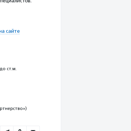
специалистов.
на сайте
до ст.м.
артнерство»)