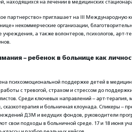
й, находящихся на лечении в медицинских стационар
ое партнерство» приглашает на III Международную 
ьнице» некоммерческие организации, благотворитель
 учреждения, а также волонтеров, психологов, арт-т
нов.
имания – ребенок в больнице как личност
ена психоэмоциональной поддержке детей в медицин
 работы с тревогой, страхом и стрессом до поддержки
истов. Среди ключевых направлений – арт-терапия, 
, сказкотерапия и больничная клоунада. Спикеры – п
реждений ДЗМ и ведущих фондов, руководители прог
ют свои подходы в больничной среде. 17 и 18 июня уч
-классы и разбор реальных кейсов.