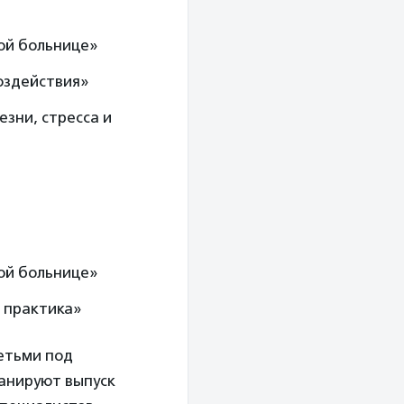
кой больнице»
оздействия»
езни, стресса и
кой больнице»
, практика»
детьми под
анируют выпуск