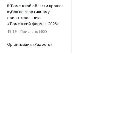
В Тюменской области прошел
кубок по спортивному
ориентированию
«Тюменский формат-2026»
15:19
·
Прислано НКО
Организация «Радость»
открывает сеть
региональных подразделений
14:25
·
Прислано НКО
Московский юбилейный забег
«Без границ» прошел в стиле
ретро
13:30
·
Прислано НКО
Совфед поддержал
инициативу о бесплатной
юридической помощи
сиротам старше 23 лет