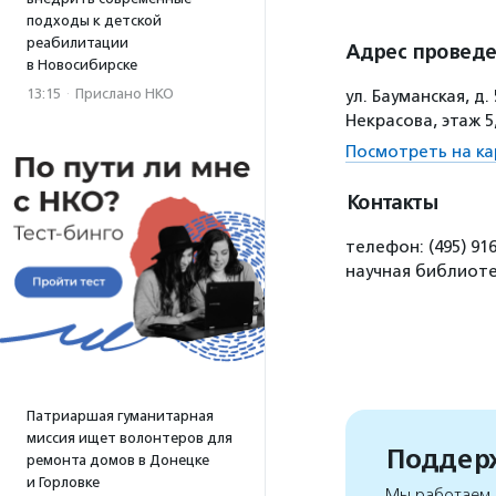
подходы к детской
реабилитации
Адрес провед
в Новосибирске
13:15
·
Прислано НКО
ул. Бауманская, д
Некрасова, этаж 5
Посмотреть на ка
Контакты
телефон: (495) 91
научная библиоте
Патриаршая гуманитарная
миссия ищет волонтеров для
Поддерж
ремонта домов в Донецке
и Горловке
Мы работаем, 