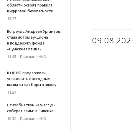
области освоят правила
цифровой безопасности
13:27
Встреча с Андреем Ургантом
стала лотом аукциона
09.08.202
в поддержку фонда
«Бумажная птица»
11:45
·
Прислано НКО
В ОП РФ предложили
установить ежегодные
выплаты на сборы в школу
11:24
Стихобиатлон «Км/вслух»
соберет семьи в Липецке
10:32
·
Прислано НКО