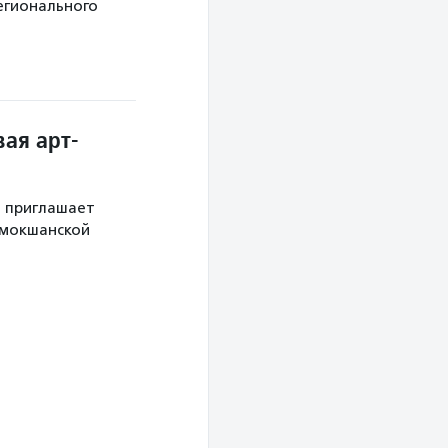
егионального
ая арт-
й приглашает
 мокшанской