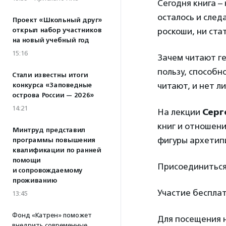
Сегодня книга –
осталось и след
Проект «Школьный друг»
открыл набор участников
роскоши, ни ста
на новый учебный год
15:16
Зачем читают ге
пользу, способн
Стали известны итоги
читают, и нет л
конкурса «Заповедные
острова России — 2026»
14:21
На лекции
Серг
книг и отношени
Минтруд представил
фигуры архетип
программы повышения
квалификации по ранней
помощи
Присоединиться 
и сопровождаемому
проживанию
Участие бесплат
13:45
Фонд «Катрен» поможет
Для посещения
внедрить современные