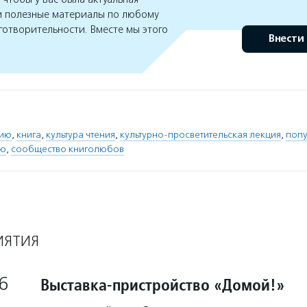
 полезные материалы по любому
готворительности. Вместе мы этого
Внести
нию
,
книга
,
культура чтения
,
культурно-просветительская лекция
,
попу
ию
,
сообщество книголюбов
ИЯТИЯ
6
Выставка-пристройство «Домой!»