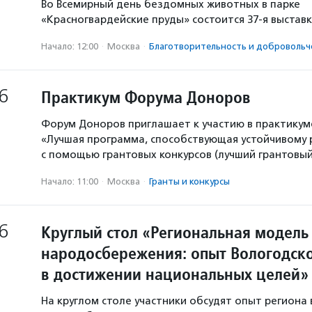
Во Всемирный день бездомных животных в парке
«Красногвардейские пруды» состоится 37-я выстав
Начало: 12:00
·
Москва
·
Благотвори­тель­ность и доброволь­ч
6
Практикум Форума Доноров
Форум Доноров приглашает к участию в практикум
«Лучшая программа, способствующая устойчивому
с помощью грантовых конкурсов (лучший грантовый 
Начало: 11:00
·
Москва
·
Гранты и конкурсы
6
Круглый стол «Региональная модель
народосбережения: опыт Вологодско
в достижении национальных целей»
На круглом столе участники обсудят опыт региона 