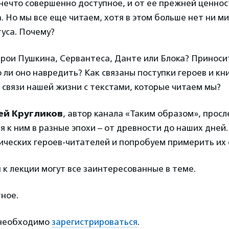
 нечто совершенно доступное, и от ее прежней ценнос
а. Но мы все еще читаем, хотя в этом больше нет ни м
туса. Почему?
рои Пушкина, Сервантеса, Данте или Блока? Приноси
о ли оно навредить? Как связаны поступки героев и кн
и связи нашей жизни с текстами, которые читаем мы?
ей Кругликов
, автор канала «Таким образом», прос
я к ним в разные эпохи – от древности до наших дней
ических героев-читателей и попробуем примерить их 
к лекции могут все заинтересованные в теме.
ное.
 необходимо
зарегистрироваться
.