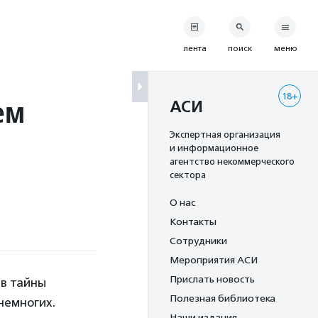
лента
поиск
меню
18+
ем
АСИ
Экспертная организация
и информационное
агентство некоммерческого
сектора
О нас
Контакты
Сотрудники
Мероприятия АСИ
Прислать новость
 в тайны
Полезная библиотека
немногих.
Наши издания