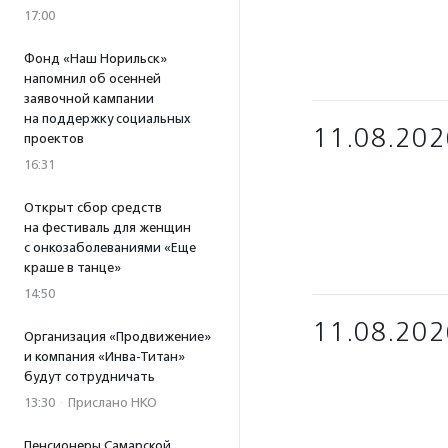
17:00
Фонд «Наш Норильск»
напомнил об осенней
заявочной кампании
на поддержку социальных
11.08.202
проектов
16:31
Открыт сбор средств
на фестиваль для женщин
с онкозаболеваниями «Еще
краше в танце»
14:50
11.08.202
Организация «Продвижение»
и компания «Инва-Титан»
будут сотрудничать
13:30
·
Прислано НКО
Пенсионеры Самарской