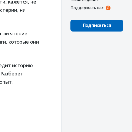
ти, кажется, не
Поддержать нас
истерии, ни
Подписаться
т ли чтение
иги, которые они
ледит историю
. Разберет
опыт.