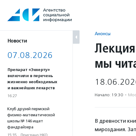
Перейти
к
содержанию
Анонсы
Новости
Лекция 
07.08.2026
мы чит
Препарат «Энхерту»
включили в перечень
18.06.202
жизненно необходимых
и важнейших лекарств
Начало: 19:30
·
Мос
16:27
Клуб друзей пермской
физико-математической
В древности кни
школы № 146 ищет
фандрайзера
мироздания. Зат
15:35
·
Прислано НКО