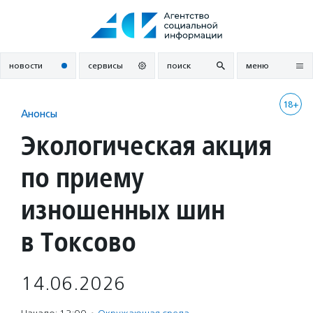
Перейти
к
содержанию
новости
сервисы
поиск
меню
18+
Анонсы
Экологическая акция
по приему
изношенных шин
в Токсово
14.06.2026