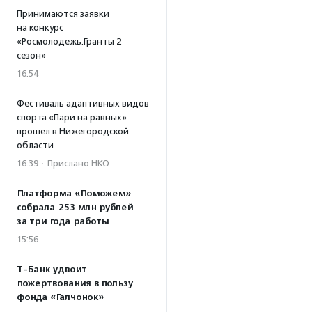
Принимаются заявки
на конкурс
«Росмолодежь.Гранты 2
сезон»
16:54
Фестиваль адаптивных видов
спорта «Пари на равных»
прошел в Нижегородской
области
16:39
·
Прислано НКО
Платформа «Поможем»
собрала 253 млн рублей
за три года работы
15:56
Т-Банк удвоит
пожертвования в пользу
фонда «Галчонок»