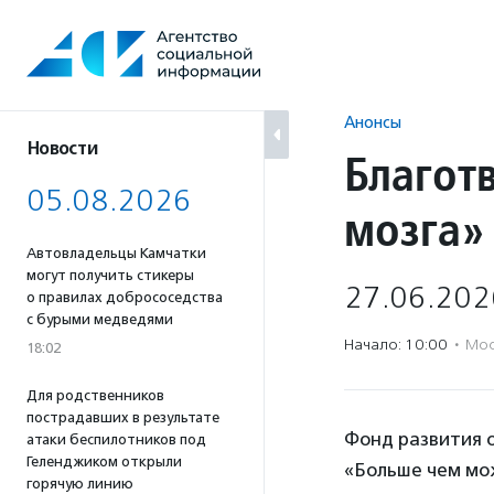
Перейти
к
содержанию
Анонсы
Новости
Благот
05.08.2026
мозга»
Автовладельцы Камчатки
могут получить стикеры
27.06.202
о правилах добрососедства
с бурыми медведями
Начало: 10:00
·
Мос
18:02
Для родственников
пострадавших в результате
Фонд развития 
атаки беспилотников под
Геленджиком открыли
«Больше чем мо
горячую линию