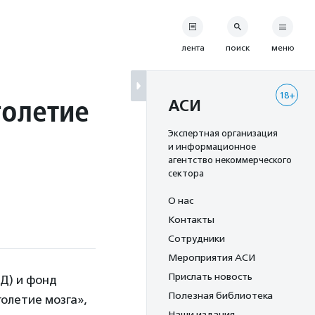
лента
поиск
меню
18+
голетие
АСИ
Экспертная организация
и информационное
агентство некоммерческого
сектора
О нас
Контакты
Сотрудники
Мероприятия АСИ
Прислать новость
Д) и фонд
Полезная библиотека
олетие мозга»,
Наши издания