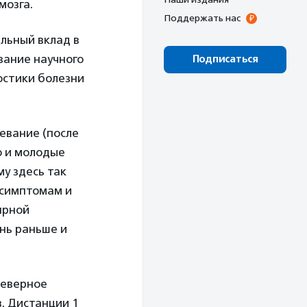
мозга.
Поддержать нас
льный вклад в
вание научного
Подписаться
остики болезни
евание (после
о и молодые
у здесь так
 симптомам и
ярной
нь раньше и
Северное
. Дистанции 1