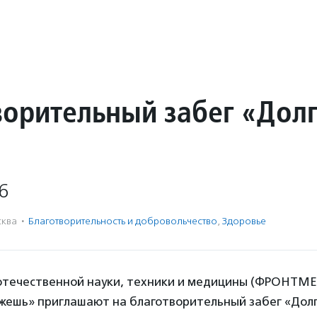
ворительный забег «Дол
6
ква
·
Благотвори­тель­ность и доброволь­чест­во
,
Здоровье
отечественной науки, техники и медицины (ФРОНТМЕ
жешь» приглашают на благотворительный забег «Долг