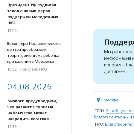
Президент РФ подписал
закон о новых мерах
поддержки молодежных
НКО
13:04
Поддерж
Волонтеры Наставнического
центра преобразили
Мы работаем, 
территорию дома ребенка
информация и
при колонии в Можайске
вопросу в бла
10:32
·
Прислано НКО
достигнем
04.08.2026
Москва
Биологи предупредили,
что развитие туризма
ТЕГИ:
#сообщество
на Камчатке может
благотворительный 
навредить косаткам
НКО:
Благотворител
17:59