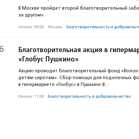
В Москве пройдет второй благотворительный забе
за другом».
Начало: 09:00
·
Москва
·
Благотвори­тель­ность и доброволь­ч
6
Благотворительная акция в гиперма
«Глобус Пушкино»
Акцию проводит благотворительный фонд «Волон
детям-сиротам». Сбор помощи для подопечных ф
в гипермаркете «Глобус» в Пушкино 8…
Начало: 11:00
·
Благотвори­тель­ность и доброволь­чест­во