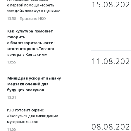
15.08.202
о первой помощи «Гореть
звездой» покажут в Пушкино
13:58
·
Прислано НКО
Как культура помогает
говорить
о благотворительности:
итоги второго «Теплого
вечера с Кольским»
11.08.202
13:55
Минздрав ускорит выдачу
медзаключений для
будущих опекунов
13:21
РЭО готовит сервис
«Экопульс» для ликвидации
мусорных свалок
08.08.202
11:55