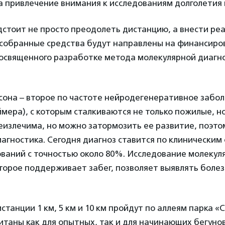
 привлечение внимания к исследованиям долголетия 
стоит не просто преодолеть дистанцию, а внести реа
 собранные средства будут направлены на финансиро
посвященного разработке метода молекулярной диагн
сона – второе по частоте нейродегенеративное забол
мера), с которым сталкиваются не только пожилые, н
еизлечима, но можно затормозить ее развитие, поэтом
агностика. Сегодня диагноз ставится по клиническим
ваний с точностью около 80%. Исследование молекул
торое поддерживает забег, позволяет выявлять болез
танции 1 км, 5 км и 10 км пройдут по аллеям парка «
итаны как для опытных, так и для начинающих бегунов