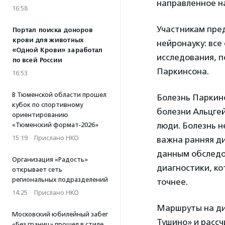
направленное на
16:58
Участникам пред
Портал поиска доноров
крови для животных
нейронауку: все
«Одной Крови» заработал
исследования, 
по всей России
Паркинсона.
16:53
В Тюменской области прошел
Болезнь Паркин
кубок по спортивному
болезни Альцгей
ориентированию
люди. Болезнь н
«Тюменский формат-2026»
15:19
·
Прислано НКО
важна ранняя ди
данным обследо
Организация «Радость»
диагностики, ко
открывает сеть
региональных подразделений
точнее.
14:25
·
Прислано НКО
Маршруты на дис
Московский юбилейный забег
Тушино» и рассч
«Без границ» прошел в стиле