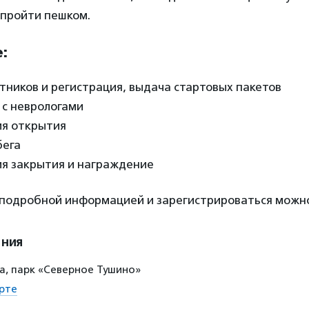
 пройти пешком.
:
астников и регистрация, выдача стартовых пакетов
а с неврологами
ия открытия
бега
ия закрытия и награждение
 подробной информацией и зарегистрироваться мож
ения
0а, парк «Северное Тушино»
рте