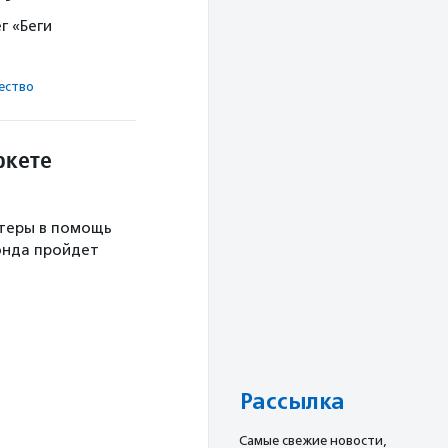
г «Беги
ест­во
ркете
теры в помощь
онда пройдет
Рассылка
Cамые свежие новости,