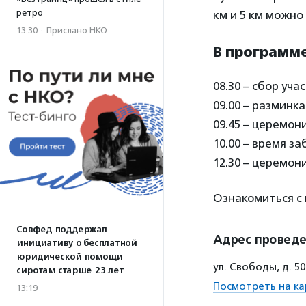
ретро
км и 5 км можно
13:30
·
Прислано НКО
В программе
08.30 – сбор уч
09.00 – разминк
09.45 – церемон
10.00 – время за
12.30 – церемон
Ознакомиться с
Совфед поддержал
Адрес провед
инициативу о бесплатной
юридической помощи
ул. Свободы, д. 5
сиротам старше 23 лет
Посмотреть на ка
13:19