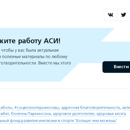
ите работу АСИ!
чтобы у вас была актуальная
 полезные материалы по любому
готворительности. Вместе мы этого
Внести
заботы
,
#соцволонтерымосквы
,
адресная благотворительность
,
акт
забег
,
болезнь Паркинсона
,
здоровое долголетие
,
здоровье мозга
ьный фонд развития инклюзии в спорте "Больше чем можешь"