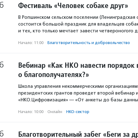
6
Фестиваль «Человек собаке друг»
В Ропшинском сельском поселении (Ленинградская 
состоится большой праздник для владельцев собак
и тех, кто только мечтает завести четвероногого д
Начало: 11:00
·
Благотвори­тель­ность и доброволь­чест­во
6
Вебинар «Как НКО навести порядок 
о благополучателях?»
Школа управления некоммерческими организация
президентских грантов проведет второй вебинар и
«НКО.Цифровизация» — «От анкеты до базы данны
Начало: 10:00
·
Онлайн
·
НКО-сектор
6
Благотворительный забег «Беги за д