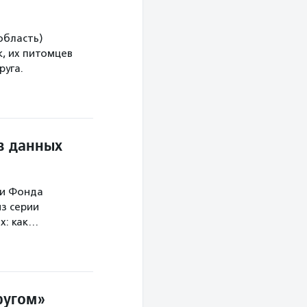
область)
, их питомцев
руга.
в данных
ми Фонда
з серии
х: как…
ругом»