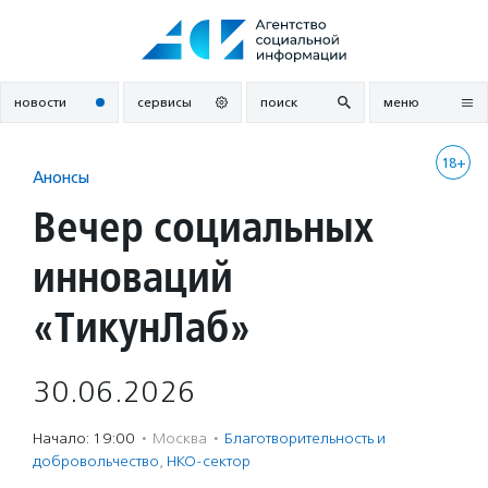
Перейти
к
содержанию
новости
сервисы
поиск
меню
18+
Анонсы
Вечер социальных
инноваций
«ТикунЛаб»
30.06.2026
Начало: 19:00
·
Москва
·
Благотвори­тель­ность и
доброволь­чест­во
,
НКО-сектор