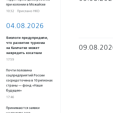
при колонии в Можайске
10:32
·
Прислано НКО
04.08.2026
Биологи предупредили,
что развитие туризма
09.08.202
на Камчатке может
навредить косаткам
17:59
Почти половина
соцпредприятий России
сосредоточена в 10 регионах
страны — фонд «Наше
будущее»
17:46
Принимаются заявки
на конкурс эссе