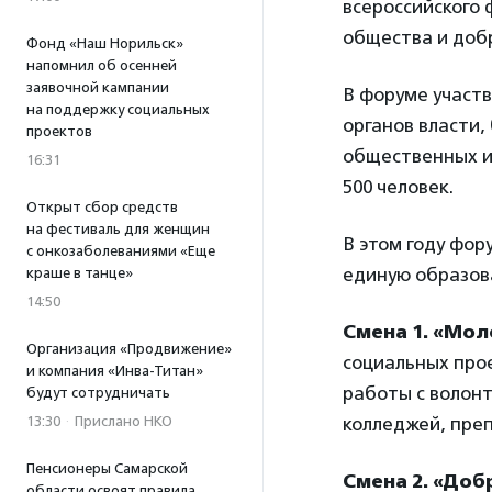
всероссийского 
общества и добр
Фонд «Наш Норильск»
напомнил об осенней
заявочной кампании
В форуме участ
на поддержку социальных
органов власти,
проектов
общественных ин
16:31
500 человек.
Открыт сбор средств
на фестиваль для женщин
В этом году фор
с онкозаболеваниями «Еще
единую образов
краше в танце»
14:50
Смена 1. «Мо
Организация «Продвижение»
социальных про
и компания «Инва-Титан»
работы с волонт
будут сотрудничать
13:30
·
Прислано НКО
колледжей, пре
Пенсионеры Самарской
Смена 2. «Доб
области освоят правила