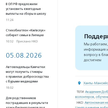
В ОП РФ предложили
установить ежегодные
выплаты на сборы в школу
11:24
Стихобиатлон «Км/вслух»
Поддерж
соберет семьи в Липецке
10:32
·
Прислано НКО
Мы работаем, 
информация и
05.08.2026
вопросу в бла
достигнем
Автовладельцы Камчатки
могут получить стикеры
о правилах добрососедства
с бурыми медведями
Ханты-Мансий
18:02
ТЕГИ:
Академия До
волонтеров
,
обучен
Для родственников
НКО:
Автономная не
пострадавших в результате
Центр развития доб
атаки беспилотников под