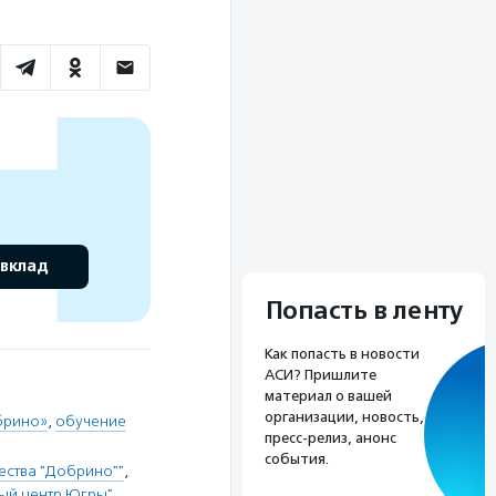
 вклад
Попасть в ленту
Как попасть в новости
АСИ? Пришлите
материал о вашей
организации, новость,
брино»
,
обучение
пресс-релиз, анонс
события.
ества "Добрино""
,
ый центр Югры"
,