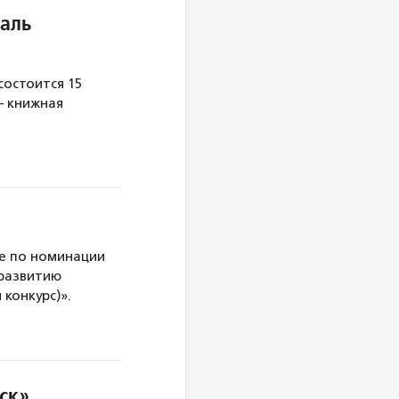
аль
остоится 15
— книжная
е по номинации
 развитию
конкурс)».
ск»