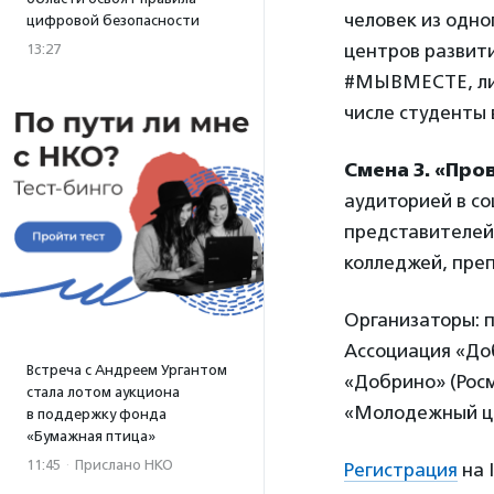
человек из одно
цифровой безопасности
центров развит
13:27
#МЫВМЕСТЕ, лид
числе студенты 
Смена 3. «Пр
аудиторией в со
представителей 
колледжей, пре
Организаторы: 
Ассоциация «До
Встреча с Андреем Ургантом
«Добрино» (Рос
стала лотом аукциона
«Молодежный ц
в поддержку фонда
«Бумажная птица»
11:45
·
Прислано НКО
Регистрация
на 