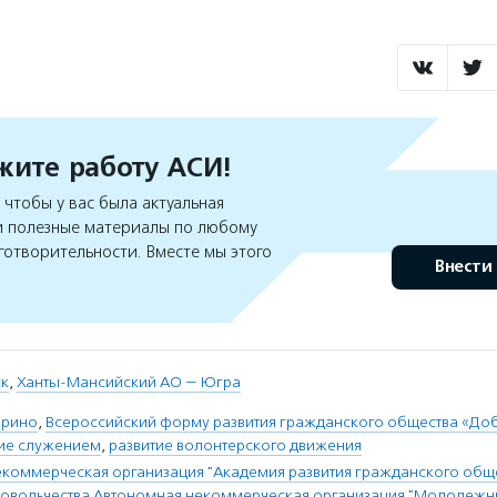
ите работу АСИ!
чтобы у вас была актуальная
 полезные материалы по любому
готворительности. Вместе мы этого
Внести
ск
,
Ханты-Мансийский АО — Югра
брино
,
Всероссийский форму развития гражданского общества «До
ие служением
,
развитие волонтерского движения
коммерческая организация "Академия развития гражданского общ
ровольчества Автономная некоммерческая организация "Молодежн