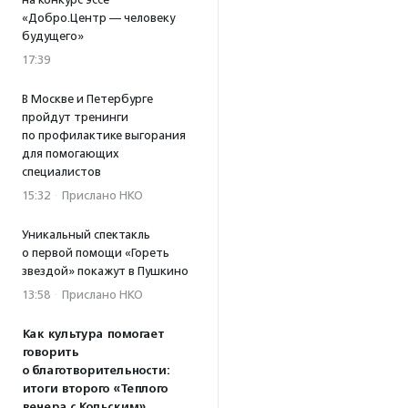
«Добро.Центр — человеку
будущего»
17:39
В Москве и Петербурге
пройдут тренинги
по профилактике выгорания
для помогающих
специалистов
15:32
·
Прислано НКО
Уникальный спектакль
о первой помощи «Гореть
звездой» покажут в Пушкино
13:58
·
Прислано НКО
Как культура помогает
говорить
о благотворительности:
итоги второго «Теплого
вечера с Кольским»