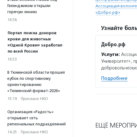
Геленджиком открыли
Ассоциация волонте
горячую линию
«Добро.рф»
16:58
Узнайте боль
Портал поиска доноров
крови для животных
Добро.рф
«Одной Крови» заработал
по всей России
Услуги:
Ассоциа
16:53
Университет», 
добровольческих
В Тюменской области прошел
Подробнее
кубок по спортивному
ориентированию
«Тюменский формат-2026»
15:19
·
Прислано НКО
Организация «Радость»
открывает сеть
ЕЩЁ МЕРОПР
региональных подразделений
14:25
·
Прислано НКО