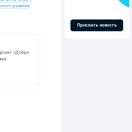
нного развития
Прислать новость
проект «Добро.
жке