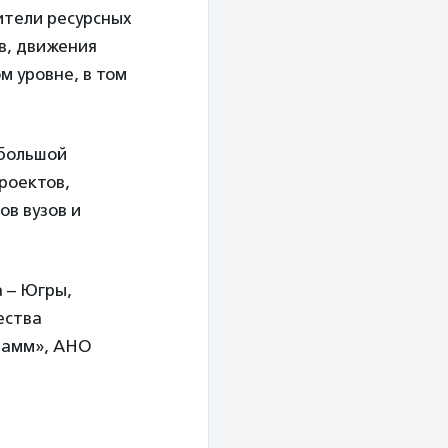
ители ресурсных
в, движения
 уровне, в том
 большой
роектов,
ов вузов и
 – Югры,
ества
рамм», АНО