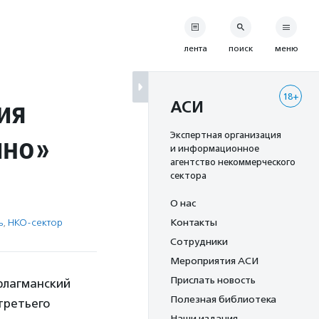
лента
поиск
меню
18+
ия
АСИ
ино»
Экспертная организация
и информационное
агентство некоммерческого
сектора
О нас
ь
,
НКО-сектор
Контакты
Сотрудники
Мероприятия АСИ
Прислать новость
флагманский
Полезная библиотека
третьего
Наши издания