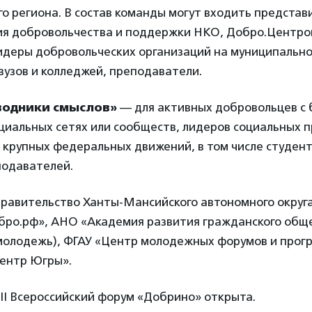
го региона. В состав команды могут входить представ
ия добровольчества и поддержки НКО, Добро.Центро
еры добровольческих организаций на муниципальном
вузов и колледжей, преподаватели.
оводники смыслов»
— для активных добровольцев с
циальных сетях или сообществ, лидеров социальных п
крупных федеральных движений, в том числе студент
подавателей.
правительство Ханты-Мансийского автономного округа
бро.рф», АНО «Академия развития гражданского общ
молодежь), ФГАУ «Центр молодежных форумов и прог
ентр Югры».
III Всероссийский форум «Добрино» открыта.