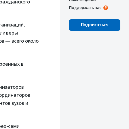
гражданского
Поддержать нас
ганизаций,
Подписаться
 лидеры
ов — всего около
троенных в
низаторов
оординаторов
нтов вузов и
рех-семи