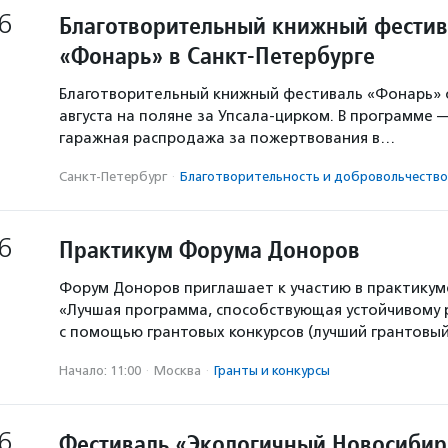
6
Благотворительный книжный фестив
«Фонарь» в Санкт-Петербурге
Благотворительный книжный фестиваль «Фонарь» с
августа на поляне за Упсала-цирком. В программе 
гаражная распродажа за пожертвования в…
Санкт-Петербург
·
Благотвори­тель­ность и доброволь­чест­во
6
Практикум Форума Доноров
Форум Доноров приглашает к участию в практикум
«Лучшая программа, способствующая устойчивому
с помощью грантовых конкурсов (лучший грантовый 
Начало: 11:00
·
Москва
·
Гранты и конкурсы
6
Фестиваль «Экологичный Новосибир