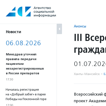
Перейти
к
содержанию
Анонсы
Новости
III Все
06.08.2026
гражда
Минздрав уточнил
правила передачи
01.07.202
пациентам
незарегистрированных
в России препаратов
Ханты-Мансийск
·
Б
17:30
Началась регистрация
Всероссийский 
на «Добрый забег» в парке
Победы на Поклонной горе
проект Академи
17:00