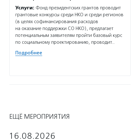
Услуги:
Фонд президентских грантов проводит
Услуг
грантовые конкурсы среди НКО и среди регионов
провод
(в целях софинансирования расходов
фестив
на оказание поддержки СО НКО), предлагает
мастер
потенциальным заявителям пройти базовый курс
социал
по социальному проектированию, проводит…
активи
Соцпре
Подробнее
«Старш
Подро
ЕЩЁ МЕРОПРИЯТИЯ
16.08.2026