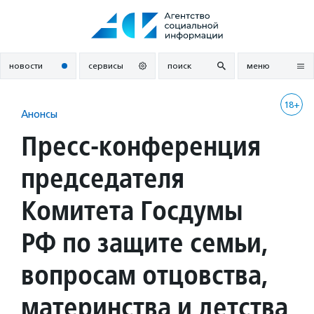
Перейти
к
содержанию
новости
сервисы
поиск
меню
18+
Анонсы
Пресс-конференция
председателя
Комитета Госдумы
РФ по защите семьи,
вопросам отцовства,
материнства и детства