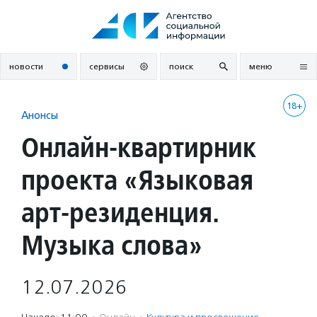
Перейти
к
содержанию
новости
сервисы
поиск
меню
18+
Анонсы
Онлайн-квартирник
проекта «Языковая
арт-резиденция.
Музыка слова»
12.07.2026