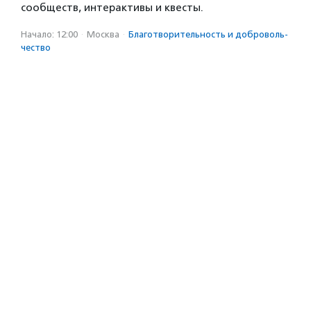
сообществ, интерактивы и квесты.
Начало: 12:00
·
Москва
·
Благотвори­тель­ность и доброволь­
чест­во