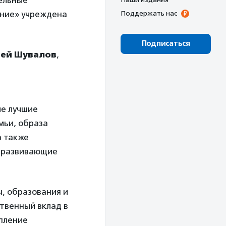
ельные
ание» учреждена
Поддержать нас
Подписаться
гей Шувалов
,
е лучшие
мьи, образа
а также
и развивающие
ы, образования и
ственный вклад в
епление