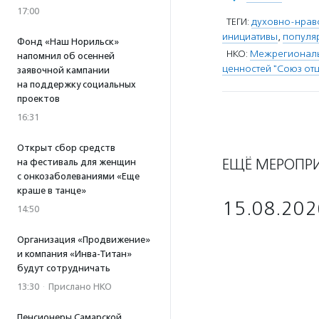
17:00
ТЕГИ:
духовно-нрав
инициативы
,
популя
Фонд «Наш Норильск»
НКО:
Межрегиональн
напомнил об осенней
ценностей "Союз от
заявочной кампании
на поддержку социальных
проектов
16:31
Открыт сбор средств
ЕЩЁ МЕРОПР
на фестиваль для женщин
с онкозаболеваниями «Еще
краше в танце»
15.08.202
14:50
Организация «Продвижение»
и компания «Инва-Титан»
будут сотрудничать
13:30
·
Прислано НКО
Пенсионеры Самарской