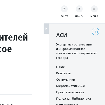
лента
поиск
меню
18+
ителей
АСИ
кое
Экспертная организация
и информационное
агентство некоммерческого
сектора
О нас
Контакты
Сотрудники
Мероприятия АСИ
Прислать новость
Полезная библиотека
Наши издания