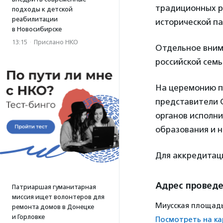
традиционных р
подходы к детской
реабилитации
исторической п
в Новосибирске
13:15
·
Прислано НКО
Отдельное вним
российской семь
На церемонию п
представители 
органов исполни
образования и н
Для аккредита
Адрес провед
Патриаршая гуманитарная
миссия ищет волонтеров для
Миусская площадь,
ремонта домов в Донецке
и Горловке
Посмотреть на ка