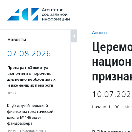
Перейти
к
содержанию
Анонсы
Новости
Церемо
07.08.2026
национ
Препарат «Энхерту»
призна
включили в перечень
жизненно необходимых
и важнейших лекарств
10.07.202
16:27
Клуб друзей пермской
Начало: 11:00
·
Мос
физико-математической
школы № 146 ищет
фандрайзера
15:35
·
Прислано НКО