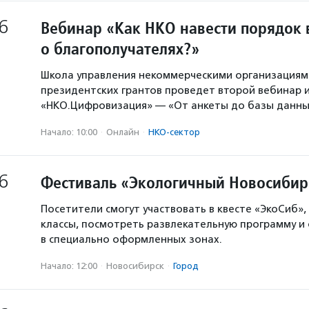
6
Вебинар «Как НКО навести порядок 
о благополучателях?»
Школа управления некоммерческими организация
президентских грантов проведет второй вебинар и
«НКО.Цифровизация» — «От анкеты до базы данны
Начало: 10:00
·
Онлайн
·
НКО-сектор
6
Фестиваль «Экологичный Новосибир
Посетители смогут участвовать в квесте «ЭкоСиб»,
классы, посмотреть развлекательную программу и
в специально оформленных зонах.
Начало: 12:00
·
Новосибирск
·
Город