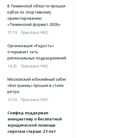
В Тюменской области прошел
кубок по спортивному
ориентированию
«Тюменский формат-2026»
15:19
·
Прислано НКО
Организация «Радость»
открывает сеть
региональных подразделений
14:25
·
Прислано НКО
Московский юбилейный забег
«Без границ» прошел в стиле
ретро
13:30
·
Прислано НКО
Совфед поддержал
инициативу о бесплатной
юридической помощи
сиротам старше 23 лет