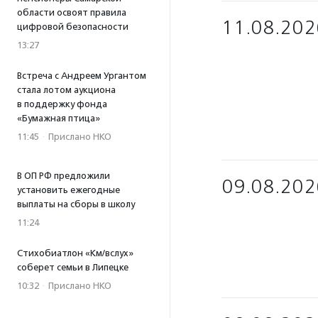
области освоят правила
11.08.202
цифровой безопасности
13:27
Встреча с Андреем Ургантом
стала лотом аукциона
в поддержку фонда
«Бумажная птица»
11:45
·
Прислано НКО
В ОП РФ предложили
09.08.202
установить ежегодные
выплаты на сборы в школу
11:24
Стихобиатлон «Км/вслух»
соберет семьи в Липецке
10:32
·
Прислано НКО