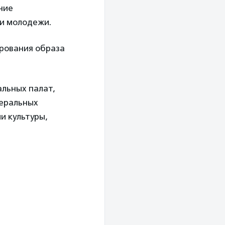
ние
 и молодежи.
рования образа
льных палат,
деральных
и культуры,