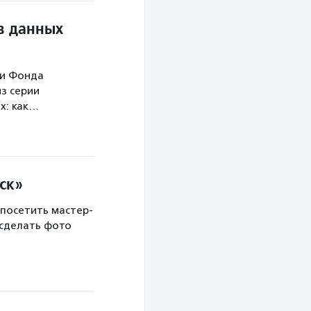
в данных
ми Фонда
з серии
х: как…
ск»
 посетить мастер-
 сделать фото