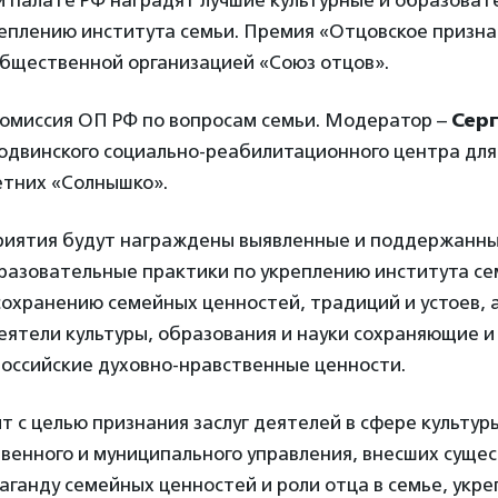
 палате РФ наградят лучшие культурные и образоват
реплению института семьи. Премия «Отцовское призн
общественной организацией «Союз отцов».
Комиссия ОП РФ по вопросам семьи. Модератор –
Сер
одвинского социально-реабилитационного центра для
тних «Солнышко».
риятия будут награждены выявленные и поддержанны
разовательные практики по укреплению института се
сохранению семейных ценностей, традиций и устоев, 
еятели культуры, образования и науки сохраняющие 
оссийские духовно-нравственные ценности.
 с целью признания заслуг деятелей в сфере культур
твенного и муниципального управления, внесших суще
аганду семейных ценностей и роли отца в семье, укр