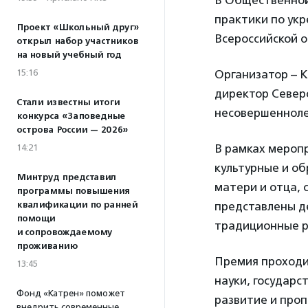
В Общественной
практики по ук
Проект «Школьный друг»
Всероссийской 
открыл набор участников
на новый учебный год
15:16
Организатор – 
директор Север
Стали известны итоги
несовершенноле
конкурса «Заповедные
острова России — 2026»
В рамках мероп
14:21
культурные и об
Минтруд представил
матери и отца, 
программы повышения
квалификации по ранней
представлены д
помощи
традиционные р
и сопровождаемому
проживанию
Премия проходит
13:45
науки, государс
Фонд «Катрен» поможет
развитие и проп
внедрить современные