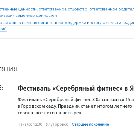
ственные ценности
,
ответственное отцовство
,
ответственное родите
ризация семейных ценностей
ая общественная организация поддержки института семьи и трад
цов"
ИЯТИЯ
6
Фестиваль «Серебряный фитнес» в 
Фестиваль «Серебряный фитнес 3.0» состоится 15 а
в Городском саду. Праздник станет итогом летнего
сезона: все лето на четырех…
Начало: 12:30
·
Ялуторовск
·
Старшее поколение