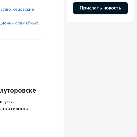
Прислать новость
льство
,
отцовские
иционных семейных
Ялуторовске
вгуста
 спортивного