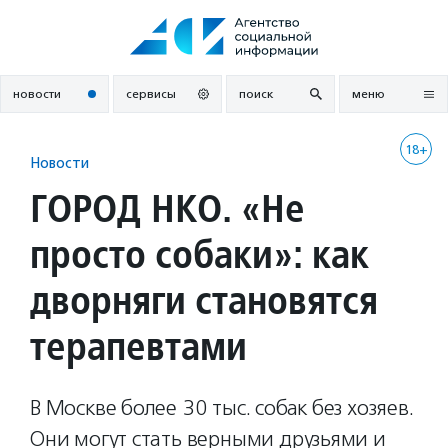
Перейти
к
содержанию
новости
сервисы
поиск
меню
18+
Новости
ГОРОД НКО. «Не
просто собаки»: как
дворняги становятся
терапевтами
В Москве более 30 тыс. собак без хозяев.
Они могут стать верными друзьями и