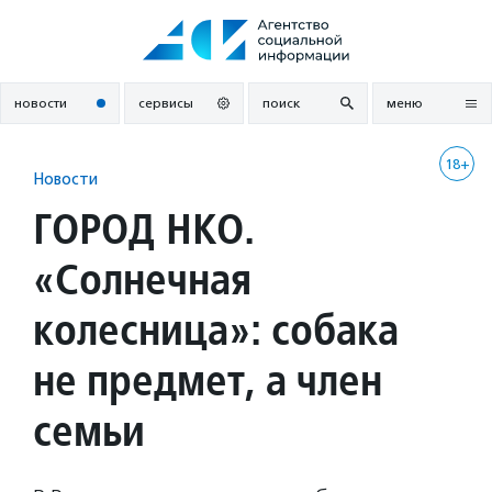
Перейти
к
содержанию
новости
сервисы
поиск
меню
18+
Новости
ГОРОД НКО.
«Солнечная
колесница»: собака
не предмет, а член
семьи