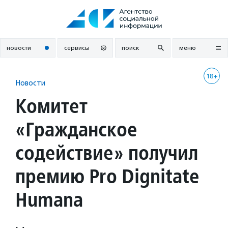
Перейти
к
содержанию
новости
сервисы
поиск
меню
18+
Новости
Комитет
«Гражданское
содействие» получил
премию Pro Dignitate
Humana