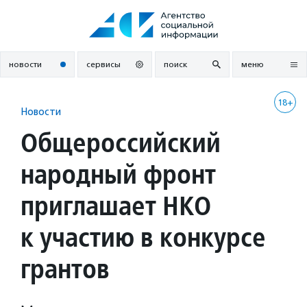
Перейти
к
содержанию
новости
сервисы
поиск
меню
18+
Новости
Общероссийский
народный фронт
приглашает НКО
к участию в конкурсе
грантов