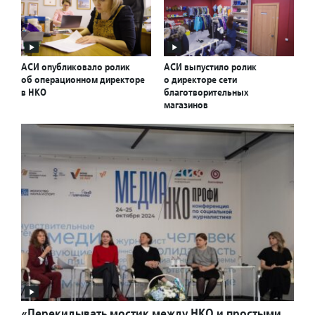
АСИ опубликовало ролик
АСИ выпустило ролик
об операционном директоре
о директоре сети
в НКО
благотворительных
магазинов
«Перекидывать мостик между НКО и простыми