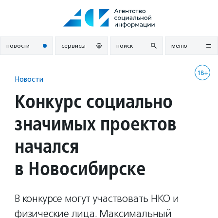
Перейти
к
содержанию
новости
сервисы
поиск
меню
18+
Новости
Конкурс социально
значимых проектов
начался
в Новосибирске
В конкурсе могут участвовать НКО и
физические лица. Максимальный