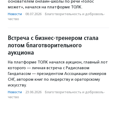
основателем онлайн-школы по речи «Голос
может», начался на платформе ТОЛК.
Новости
·
08.07.2026
·
Благотвори­тель­ность и доброволь­
чест­во
Встреча с бизнес-тренером стала
лотом благотворительного
аукциона
На платформе ТОЛК начался аукцион, главный лот
которого — личная встреча с Радиславом
Гандапасом — президентом Ассоциации спикеров
СНГ, автором книг по лидерству и ораторскому
искусству.
Новости
·
23.06.2026
·
Благотвори­тель­ность и доброволь­
чест­во