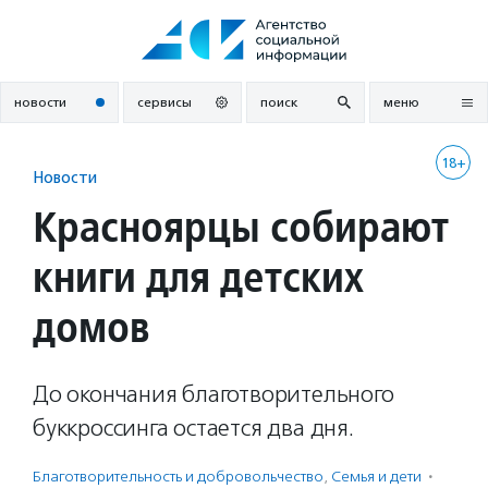
Перейти
к
содержанию
новости
сервисы
поиск
меню
18+
Новости
Красноярцы собирают
книги для детских
домов
До окончания благотворительного
буккроссинга остается два дня.
Благотвори­тель­ность и доброволь­чест­во
,
Семья и дети
·