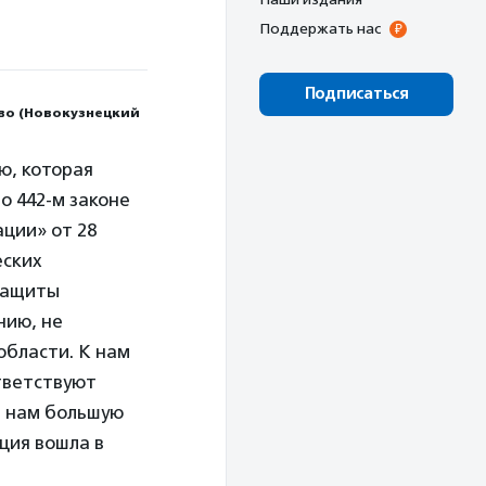
Поддержать нас
Подписаться
во (Новокузнецкий
ю, которая
о 442-м законе
ции» от 28
еских
цзащиты
нию, не
области. К нам
тветствуют
и нам большую
ция вошла в