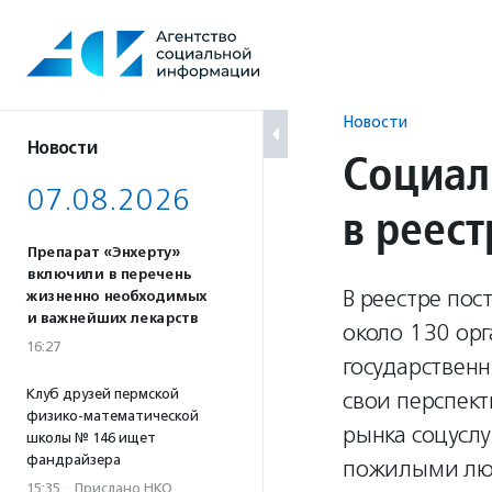
Перейти
к
содержанию
Новости
Новости
Социал
07.08.2026
в реест
Препарат «Энхерту»
включили в перечень
В реестре пос
жизненно необходимых
и важнейших лекарств
около 130 ор
16:27
государствен
Клуб друзей пермской
свои перспект
физико-математической
рынка соцуслу
школы № 146 ищет
фандрайзера
пожилыми люд
15:35
·
Прислано НКО