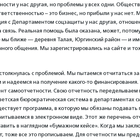
ости у нас другая, но проблемы у всех одни. Обществ
ветственностью – это бизнес, но прибыли у нас нет.
ция с Департаментом соцзащиты у нас другая, отношен
 связь. Реальная помощь была оказана, может, потому
 мы ближе — деревня Талая, Юргинский район — и и
ного общения. Мы зарегистрировались на сайте и то
столкнулась с проблемой. Мы пытаемся отчитаться за 
 и надеемся на получение какого-то финансирования. 
нт самоотчетности. Свою отчетность переделываем п
оветская бюрократическая система в департаментах с
уществует программа, в которую мы обязаны подавать п
тчитываемся в электронном виде. Этот же перечень о
авить в наглядном «бумажном кейсе». Когда мы закл
уг, тоже все это прописываем. Для отчетности мы пре