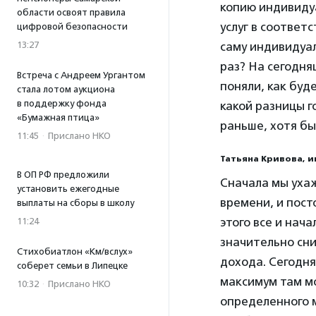
копию индивиду
области освоят правила
услуг в соответ
цифровой безопасности
саму индивидуал
13:27
раз? На сегодня
Встреча с Андреем Ургантом
поняли, как буд
стала лотом аукциона
в поддержку фонда
какой разницы 
«Бумажная птица»
раньше, хотя бы
11:45
·
Прислано НКО
Татьяна Кривова, 
В ОП РФ предложили
Сначала мы ухаж
установить ежегодные
времени, и пост
выплаты на сборы в школу
этого все и нач
11:24
значительно сни
Стихобиатлон «Км/вслух»
дохода. Сегодня
соберет семьи в Липецке
максимум там м
10:32
·
Прислано НКО
определенного ме