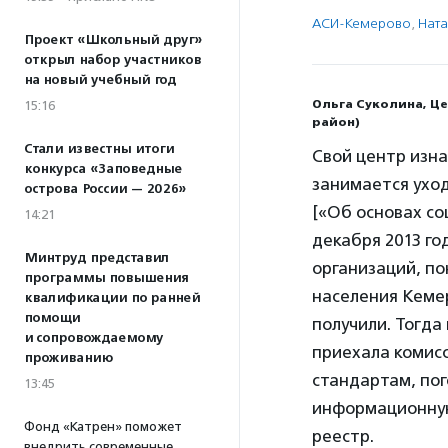
АСИ-Кемерово
,
Ната
Проект «Школьный друг»
открыл набор участников
на новый учебный год
Ольга Суколина, Ц
15:16
район)
Стали известны итоги
Свой центр изна
конкурса «Заповедные
занимается уход
острова России — 2026»
[«Об основах со
14:21
декабря 2013 го
Минтруд представил
организаций, по
программы повышения
населения Кемер
квалификации по ранней
помощи
получили. Тогда
и сопровождаемому
приехала комис
проживанию
стандартам, пог
13:45
информационную 
Фонд «Катрен» поможет
реестр.
внедрить современные