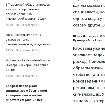
В Тюменской области прошел
как мы можем п
кубок по спортивному
специалисты, ко
ориентированию
одно, а когда у
«Тюменский формат-2026»
совсем другое. 
15:19
·
Прислано НКО
Организация «Радость»
Юлия Догадина, ООО
открывает сеть
Кузнецкий район)
региональных подразделений
Работаем уже че
14:25
·
Прислано НКО
упрощает задач
Московский юбилейный забег
расход. Прибыли
«Без границ» прошел в стиле
образом жизни. 
ретро
чтобы вступить в
13:30
·
Прислано НКО
нововведениям 
Совфед поддержал
региональные вл
инициативу о бесплатной
сигнализацию. 
юридической помощи
сиротам старше 23 лет
те нормы, котор