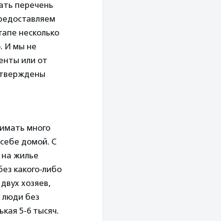
ать перечень
предоставляем
тапе несколько
. И мы не
енты или от
 утверждены
нимать много
 себе домой. С
 на жилье
ез какого-либо
двух хозяев,
 люди без
ькая 5-6 тысяч.