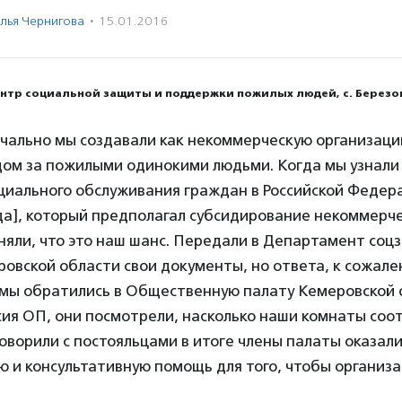
лья Чернигова
·
15.01.2016
ентр социальной защиты и поддержки пожилых людей, с. Березо
чально мы создавали как некоммерческую организаци
ом за пожилыми одинокими людьми. Когда мы узнали 
циального обслуживания граждан в Российской Федера
да], который предполагал субсидирование некоммерч
няли, что это наш шанс. Передали в Департамент со
овской области свои документы, но ответа, к сожале
 мы обратились в Общественную палату Кемеровской 
сия ОП, они посмотрели, насколько наши комнаты соо
оворили с постояльцами в итоге члены палаты оказал
и консультативную помощь для того, чтобы организа