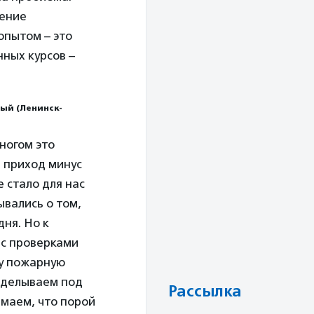
чение
опытом – это
нных курсов –
ый (Ленинск-
ногом это
 приход минус
е стало для нас
вались о том,
дня. Но к
ас проверками
ну пожарную
еделываем под
Рассылка
имаем, что порой