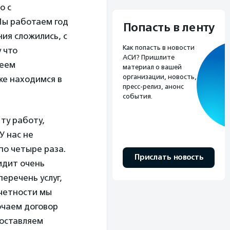
о с
 Мы работаем год
Попасть в ленту
ия сложились, с
Как попасть в новости
 что
АСИ? Пришлите
меем
материал о вашей
организации, новость,
же находимся в
пресс-релиз, анонс
события.
ту работу,
У нас не
о четыре раза.
Прислать новость
идит очень
еречень услуг,
тчетности мы
ючаем договор
доставляем