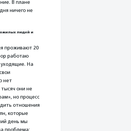
ние. В плане
дня ничего не
пожилых людей и
ня проживают 20
 пор работаю
 уходящие. На
свои
о нет
 тысяч они не
рам», но процесс
ладить отношения
млн, которые
ний день мы
на проблема: