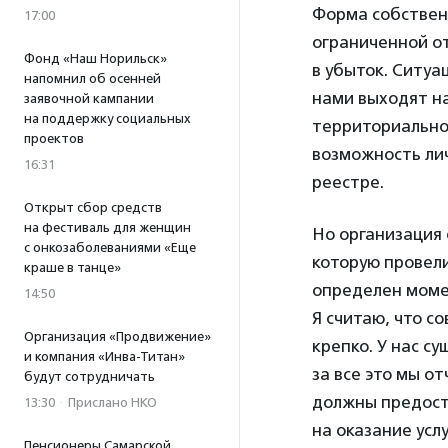
Форма собственн
17:00
ограниченной от
Фонд «Наш Норильск»
в убыток. Ситуа
напомнил об осенней
нами выходят на
заявочной кампании
на поддержку социальных
территориально
проектов
возможность лич
16:31
реестре.
Открыт сбор средств
на фестиваль для женщин
Но организация 
с онкозаболеваниями «Еще
которую провели
краше в танце»
определен моме
14:50
Я считаю, что с
Организация «Продвижение»
крепко. У нас с
и компания «Инва-Титан»
за все это мы о
будут сотрудничать
должны предост
13:30
·
Прислано НКО
на оказание усл
Пенсионеры Самарской