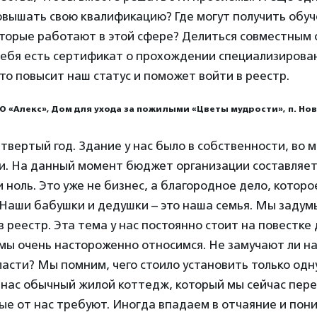
овышать свою квалификацию? Где могут получить обу
торые работают в этой сфере? Делиться совместным 
 тебя есть сертификат о прохождении специализирова
Это повысит наш статус и поможет войти в реестр.
 «Алекс», Дом для ухода за пожилыми «Цветы мудрости», п. Нов
твертый год. Здание у нас было в собственности, во м
и. На данный момент бюджет организации составляет
 ноль. Это уже не бизнес, а благородное дело, которо
Наши бабушки и дедушки – это наша семья. Мы задумы
 реестр. Эта тема у нас постоянно стоит на повестке 
мы очень настороженно относимся. Не замучают ли н
асти? Мы помним, чего стоило установить только од
У нас обычный жилой коттедж, который мы сейчас пер
ые от нас требуют. Иногда впадаем в отчаяние и пон