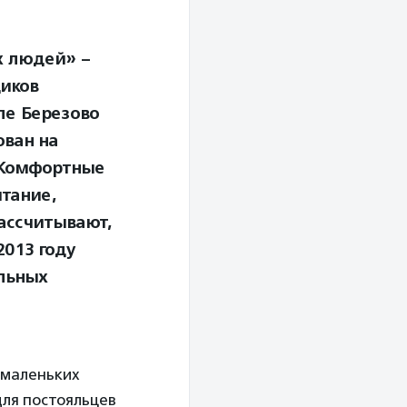
х людей» –
щиков
ле Березово
ован на
 Комфортные
тание,
ассчитывают,
2013 году
льных
х маленьких
для постояльцев