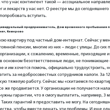
 что у нас контингент такой — ассоциальное направле
 и лекарств у нас нет. О реестре мы до сегодняшнего 
 попробовать вступить.
ндивидуальный предприниматель, Дом временного пребывания 
ня», Кемерово
вою квартиру под частный дом-интернат. Сейчас у ме
тоянной пенсии, многие из них – люди с улицы. До сих
 организации, к сожалению, временные, приходящие и
т в основном безответственные люди, не понимающие 
е и им хочется помочь, официально трудоустроить, н
тить за недобросовестных сотрудников налоги. За 12
кую тяжелую работу. Сейчас мы «скитаемся по кварти
се же продвигается. У организации не получается на
 нужны гарантии, что я смогу выплатить, например, 3 
. Таких гарантий я предоставить не могу. На сегодняш
ества, чтобы вместе решать эти проблемы. И еще од