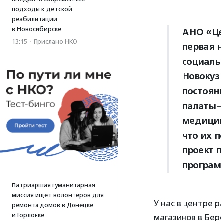
подходы к детской
реабилитации
в Новосибирске
АНО «Це
13:15
·
Прислано НКО
первая 
социаль
Новокуз
постоян
палаты-
медицин
что их п
проект 
програм
Патриаршая гуманитарная
миссия ищет волонтеров для
У нас в центре 
ремонта домов в Донецке
и Горловке
магазинов в Бер