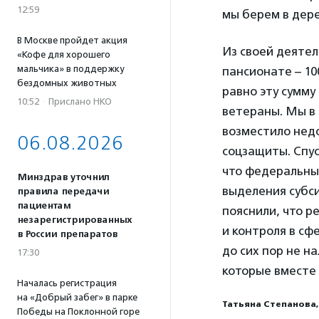
12:59
мы берем в де
В Москве пройдет акция
Из своей деятел
«Кофе для хорошего
мальчика» в поддержку
пансионате – 10
бездомных животных
равно эту сумму
10:52
·
Прислано НКО
ветераны. Мы в 
возместило нед
06.08.2026
соцзащиты. Спус
что федеральны
Минздрав уточнил
выделения субс
правила передачи
пациентам
пояснили, что 
незарегистрированных
и контроля в сф
в России препаратов
до сих пор не н
17:30
которые вместе
Началась регистрация
на «Добрый забег» в парке
Татьяна Степанова,
Победы на Поклонной горе