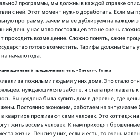
альной программы, мы должны в каждой справке опис
ствии с ней. Этот момент нужно доработать. Если мы 
ьную программу, зачем мы ее дублируем на каждом э
шний день у нас мало постояльцев это не очень сложно
ет проходить возмещение. Сложно понять, какие проц
государство готово возместить. Тарифы должны быть
 на начало года.
индивидуальный предприниматель, «Опека+», Топки
ивали за пожилыми людьми у них дома. Это стало от
ояльцев, нуждающихся в заботе, я стала приглашать к
алось. Вынуждена была купить дом в деревне, где цены
жены. Постоянно экономим, работаем на энтузиазме б
 в квартире проживают семи человек. Это коттедж на 
огут жить восемь человек. К нам приходят брошенные
ста жизни. Пенсия у них, если и есть, то очень мален