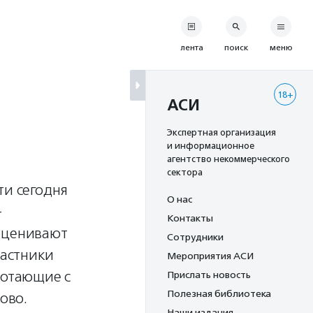
лента
поиск
меню
18+
АСИ
Экспертная организация
и информационное
агентство некоммерческого
сектора
ти сегодня
О нас
–
Контакты
 оценивают
Сотрудники
частники
Мероприятия АСИ
ботающие с
Прислать новость
Полезная библиотека
ово.
Наши издания