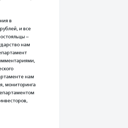
ния в
рублей, и все
постояльцы –
ударство нам
Департамент
комментариями,
еского
партаменте нам
я, мониторинга
 департаментом
инвесторов,