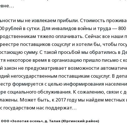
ревне…
ьности мы не извлекаем прибыли. Стоимость прожива
00 рублей в сутки. Для инвалидов войны и труда — 800 
 родственникам тяжело оплачивать. Сейчас все наши 
реестре поставщиков соцуслуг и хотели бы, чтобы гос
остающую сумму. С такой просьбой мы обратились в 
тя некоторое время в организацию пришло письмо с 
й закон не предусматривает возможности автоматич
идий негосударственным поставщикам соцуслуг. В де
реестр формируется с целью информирования населени
ере социального обслуживания. К сожалению, связи с
алажены. Может быть, к 2017 году мы найдем местных 
 с государством нас поддержат…
 ООО «Золотая осень», д. Талая (Юргинский район)