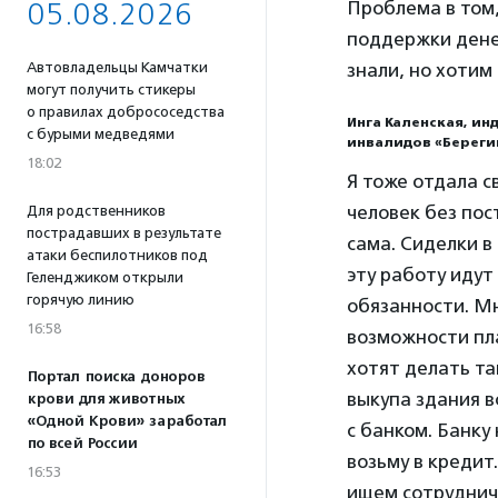
05.08.2026
Проблема в том,
поддержки денег
Автовладельцы Камчатки
знали, но хотим
могут получить стикеры
о правилах добрососедства
Инга Каленская, и
с бурыми медведями
инвалидов «Береги
18:02
Я тоже отдала с
человек без пос
Для родственников
пострадавших в результате
сама. Сиделки в
атаки беспилотников под
эту работу иду
Геленджиком открыли
горячую линию
обязанности. Мн
16:58
возможности пла
хотят делать та
Портал поиска доноров
выкупа здания в
крови для животных
«Одной Крови» заработал
с банком. Банку
по всей России
возьму в кредит
16:53
ищем сотруднич