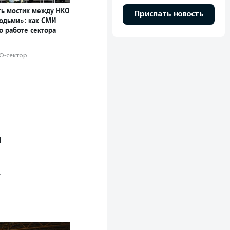
ь мостик между НКО
Прислать новость
юдьми»: как СМИ
о работе сектора
О-сектор
й
.