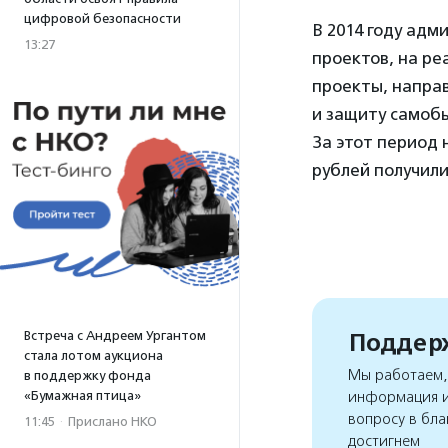
цифровой безопасности
В 2014 году ад
13:27
проектов, на ре
проекты, напра
и защиту самобы
За этот период 
рублей получили
Поддерж
Встреча с Андреем Ургантом
стала лотом аукциона
Мы работаем, 
в поддержку фонда
«Бумажная птица»
информация и
вопросу в бла
11:45
·
Прислано НКО
достигнем