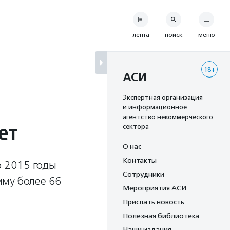
лента
поиск
меню
18+
АСИ
Экспертная организация
и информационное
агентство некоммерческого
ет
сектора
О нас
Контакты
о 2015 годы
Сотрудники
мму более 66
Мероприятия АСИ
Прислать новость
Полезная библиотека
Наши издания