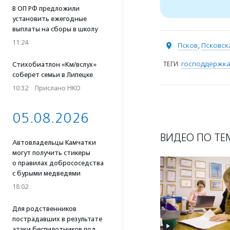
В ОП РФ предложили
установить ежегодные
выплаты на сборы в школу
11:24
Псков
,
Псковск
ТЕГИ:
господдержка
Стихобиатлон «Км/вслух»
соберет семьи в Липецке
10:32
·
Прислано НКО
05.08.2026
ВИДЕО ПО ТЕ
Автовладельцы Камчатки
могут получить стикеры
о правилах добрососедства
с бурыми медведями
18:02
Для родственников
пострадавших в результате
атаки беспилотников под