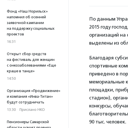
Фонд «Наш Норильск»
напомнил об осенней
По данным Упра
заявочной кампании
2015 году госп
на поддержку социальных
проектов
организаций на 
16:31
выделены из обл
Открыт сбор средств
Благодаря субси
на фестиваль для женщин
спортивные комп
с онкозаболеваниями «Еще
краше в танце»
приведено в пор
14:50
мемориальные к
площадки, прибр
Организация «Продвижение»
и компания «Инва-Титан»
стадион), орган
будут сотрудничать
конкурсы, обуча
13:30
·
Прислано НКО
благотворительн
90 тыс. человек.
Пенсионеры Самарской
области освоят правила