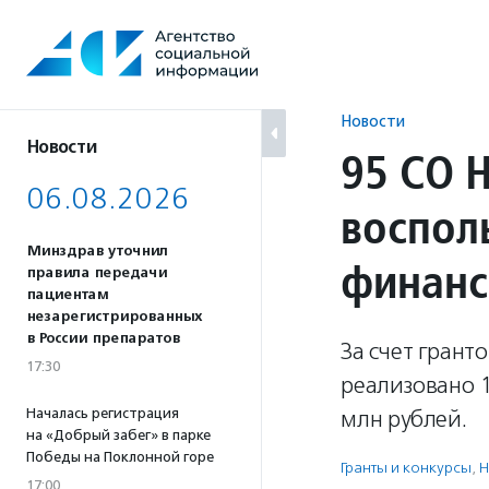
Перейти
к
содержанию
Новости
Новости
95 СО 
06.08.2026
воспол
Минздрав уточнил
финанс
правила передачи
пациентам
незарегистрированных
в России препаратов
За счет грант
17:30
реализовано 
Началась регистрация
млн рублей.
на «Добрый забег» в парке
Победы на Поклонной горе
Гранты и конкурсы
,
Н
17:00