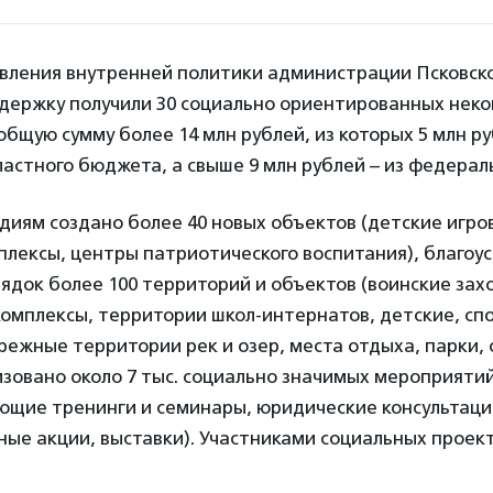
вления внутренней политики администрации Псковско
оддержку получили 30 социально ориентированных нек
общую сумму более 14 млн рублей, из которых 5 млн р
астного бюджета, а свыше 9 млн рублей – из федерал
диям создано более 40 новых объектов (детские игр
лексы, центры патриотического воспитания), благоу
ядок более 100 территорий и объектов (воинские зах
омплексы, территории школ-интернатов, детские, сп
ежные территории рек и озер, места отдыха, парки,
изовано около 7 тыс. социально значимых мероприяти
ющие тренинги и семинары, юридические консультаци
ые акции, выставки). Участниками социальных проект