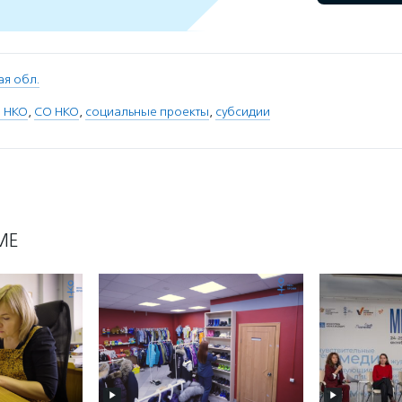
ая обл.
 НКО
,
СО НКО
,
социальные проекты
,
субсидии
МЕ