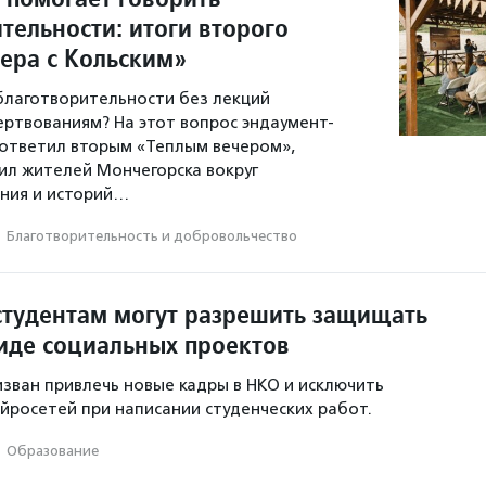
тельности: итоги второго
чера с Кольским»
 благотворительности без лекций
ертвованиям? На этот вопрос эндаумент-
ответил вторым «Теплым вечером»,
л жителей Мончегорска вокруг
ния и историй…
·
Благотвори­тель­ность и доброволь­чест­во
студентам могут разрешить защищать
иде социальных проектов
зван привлечь новые кадры в НКО и исключить
йросетей при написании студенческих работ.
·
Образование