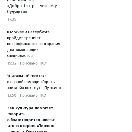
«Добро.Центр — человеку
будущего»
17:39
В Москве и Петербурге
пройдут тренинги
по профилактике выгорания
для помогающих
специалистов
15:32
·
Прислано НКО
Уникальный спектакль
о первой помощи «Гореть
звездой» покажут в Пушкино
13:58
·
Прислано НКО
Как культура помогает
говорить
о благотворительности:
итоги второго «Теплого
вечера с Кольским»