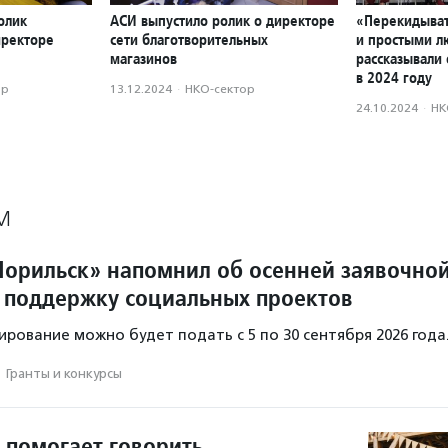
олик
АСИ выпустило ролик о директоре
«Перекидыват
иректоре
сети благотворительных
и простыми л
магазинов
рассказывали 
в 2024 году
ор
13.12.2024
·
НКО-сектор
24.10.2024
·
НК
М
орильск» напомнил об осенней заявочно
 поддержку социальных проектов
ирование можно будет подать с 5 по 30 сентября 2026 года
·
Гранты и конкурсы
 помогает говорить