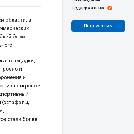
Поддержать нас
й области, в
Подписаться
оммерческих
ублей были
ьного.
овые площадки,
строено и
оронения и
ортивно-игровые
 спортивный
й (эстафеты,
и,
ов стали более