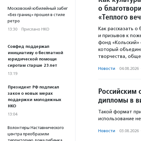
о благотвори
Московский юбилейный забег
«Теплого ве
«Без границ» прошел в стиле
ретро
Как рассказать о
13:30
·
Прислано НКО
и призывов к пож
фонд «Кольский» 
Совфед поддержал
который объедини
инициативу о бесплатной
творчества, обще
юридической помощи
сиротам старше 23 лет
Новости
·
04.08.2026
13:19
Президент РФ подписал
Российским 
закон о новых мерах
дипломы в в
поддержки молодежных
НКО
Такой формат при
13:04
использование не
Волонтеры Наставнического
Новости
·
03.08.2026
центра преобразили
территорию дома ребенка