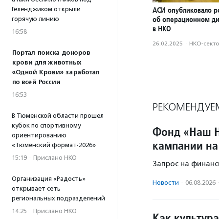
Геленджиком открыли
АСИ опубликовало р
об операционном д
горячую линию
в НКО
16:58
26.02.2025
·
НКО-сект
Портал поиска доноров
крови для животных
«Одной Крови» заработал
по всей России
16:53
РЕКОМЕНДУЕ
В Тюменской области прошел
кубок по спортивному
Фонд «Наш Н
ориентированию
кампании на
«Тюменский формат-2026»
15:19
·
Прислано НКО
Запрос на финанс
Организация «Радость»
Новости
·
06.08.2026
открывает сеть
региональных подразделений
14:25
·
Прислано НКО
Как культура