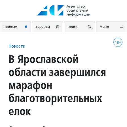
Перейти
к
содержанию
новости
сервисы
поиск
меню
18+
Новости
В Ярославской
области завершился
марафон
благотворительных
елок