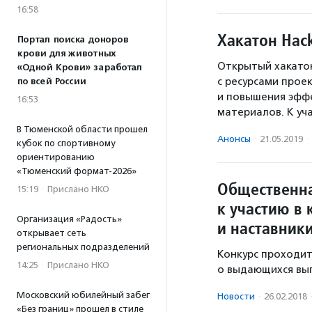
16:58
Хакатон Hac
Портал поиска доноров
крови для животных
Открытый хакатон
«Одной Крови» заработал
с ресурсами прое
по всей России
и повышения эффе
16:53
материалов. К у
В Тюменской области прошел
Анонсы
·
21.05.2019
·
кубок по спортивному
ориентированию
«Тюменский формат-2026»
Общественна
15:19
·
Прислано НКО
к участию в
Организация «Радость»
и наставник
открывает сеть
региональных подразделений
Конкурс проходит 
14:25
·
Прислано НКО
о выдающихся вып
Московский юбилейный забег
Новости
·
26.02.2018
«Без границ» прошел в стиле