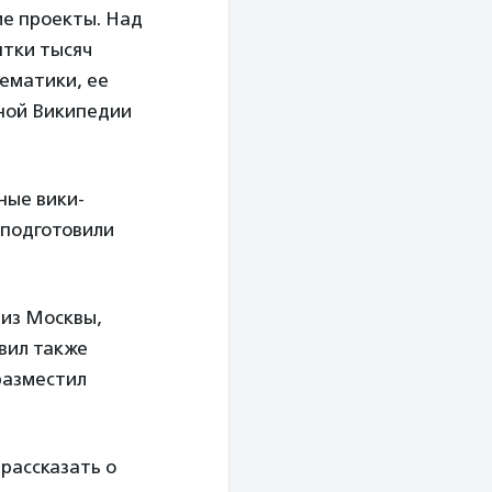
ие проекты. Над
ятки тысяч
тематики, ее
чной Википедии
ные вики-
 подготовили
 из Москвы,
вил также
разместил
рассказать о