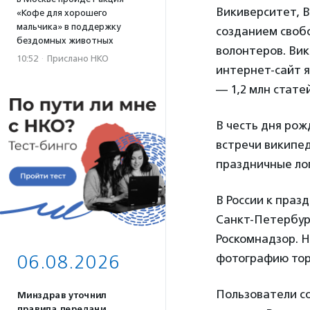
Викиверситет, В
«Кофе для хорошего
мальчика» в поддержку
созданием своб
бездомных животных
волонтеров. Вик
10:52
·
Прислано НКО
интернет-сайт я
— 1,2 млн статей
В честь дня рож
встречи википед
праздничные ло
В России к пра
Санкт-Петербур
Роскомнадзор. 
06.08.2026
фотографию тор
Пользователи со
Минздрав уточнил
правила передачи