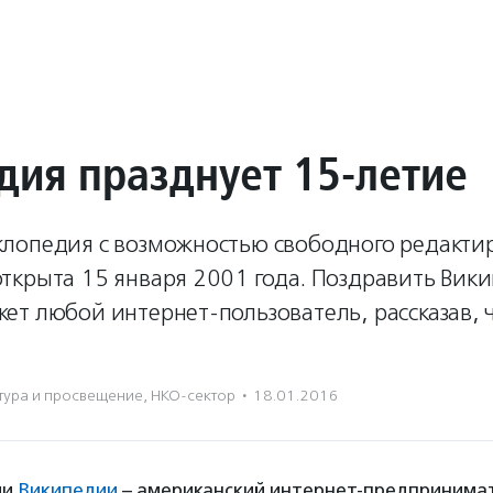
дия празднует 15-летие
лопедия с возможностью свободного редакти
ткрыта 15 января 2001 года. Поздравить Вик
т любой интернет-пользователь, рассказав, ч
тура и просвещение
,
НКО-сектор
·
18.01.2016
ли
Википедии
– американский интернет-предпринимат