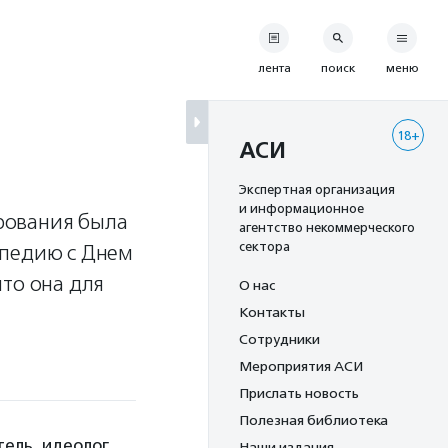
лента
поиск
меню
18+
АСИ
Экспертная организация
и информационное
рования была
агентство некоммерческого
сектора
ипедию с Днем
то она для
О нас
Контакты
Сотрудники
Мероприятия АСИ
Прислать новость
Полезная библиотека
ель, идеолог
Наши издания