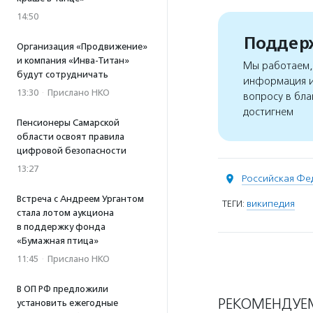
14:50
Поддерж
Организация «Продвижение»
и компания «Инва-Титан»
Мы работаем, 
будут сотрудничать
информация и
13:30
·
Прислано НКО
вопросу в бла
достигнем
Пенсионеры Самарской
области освоят правила
цифровой безопасности
13:27
Российская Фе
Встреча с Андреем Ургантом
ТЕГИ:
википедия
стала лотом аукциона
в поддержку фонда
«Бумажная птица»
11:45
·
Прислано НКО
В ОП РФ предложили
РЕКОМЕНДУЕ
установить ежегодные