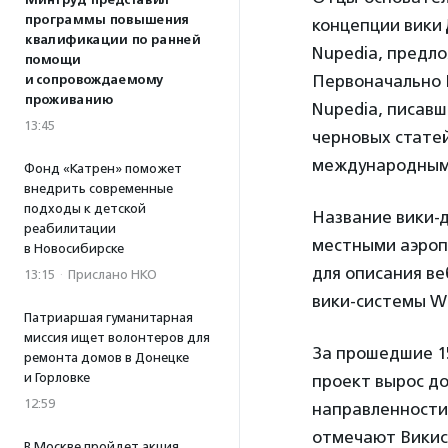
Минтруд представил
программы повышения
концепции вики
квалификации по ранней
Nupedia, предл
помощи
Первоначально 
и сопровождаемому
проживанию
Nupedia, писавш
13:45
черновых статей
международным 
Фонд «Катрен» поможет
внедрить современные
подходы к детской
Название вики-
реабилитации
местными аэропо
в Новосибирске
для описания ве
13:15
·
Прислано НКО
вики-системы W
Патриаршая гуманитарная
миссия ищет волонтеров для
За прошедшие 1
ремонта домов в Донецке
и Горловке
проект вырос до
12:59
направленности
отмечают Викис
В Москве пройдет акция