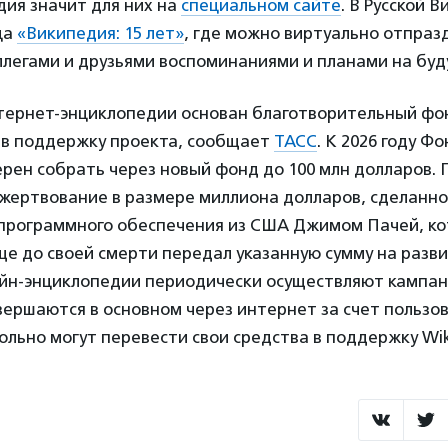
дия значит для них на
специальном сайте
. В Русской 
ца
«Википедия: 15 лет»
, где можно виртуально отпраз
ллегами и друзьями воспоминаниями и планами на буд
тернет-энциклопедии основан благотворительный фо
в в поддержку проекта, сообщает
ТАСС
. К 2026 году Ф
рен собрать через новый фонд до 100 млн долларов.
ожертвование в размере миллиона долларов, сделанн
программного обеспечения из США Джимом Пачей, ко
 еще до своей смерти передал указанную сумму на разви
йн-энциклопедии периодически осуществляют кампан
вершаются в основном через интернет за счет пользо
льно могут перевести свои средства в поддержку Wik