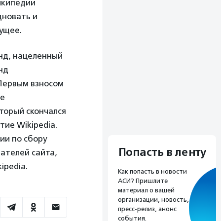
Википедии
дновать и
ущее.
нд, нацеленный
онд
 Первым взносом
ое
торый скончался
тие Wikipedia.
ии по сбору
Попасть в ленту
вателей сайта,
ipedia.
Как попасть в новости
АСИ? Пришлите
материал о вашей
организации, новость,
пресс-релиз, анонс
события.