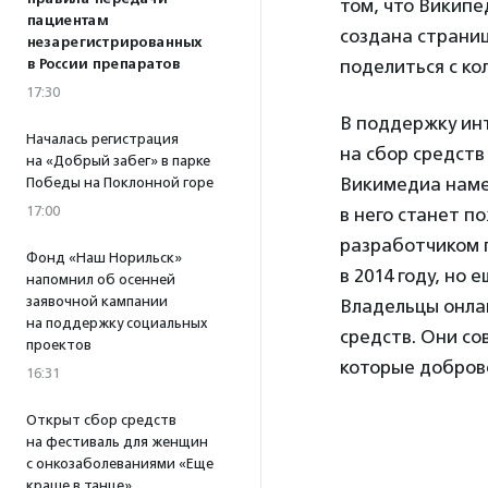
том, что Википе
пациентам
создана страни
незарегистрированных
в России препаратов
поделиться с ко
17:30
В поддержку ин
Началась регистрация
на сбор средст
на «Добрый забег» в парке
Викимедиа наме
Победы на Поклонной горе
17:00
в него станет п
разработчиком 
Фонд «Наш Норильск»
в 2014 году, но
напомнил об осенней
заявочной кампании
Владельцы онла
на поддержку социальных
средств. Они со
проектов
которые доброво
16:31
Открыт сбор средств
на фестиваль для женщин
с онкозаболеваниями «Еще
краше в танце»