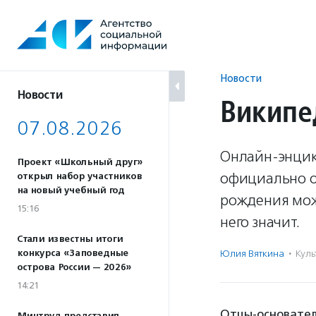
Перейти
к
содержанию
Новости
Новости
Википе
07.08.2026
Онлайн-энцик
Проект «Школьный друг»
официально о
открыл набор участников
на новый учебный год
рождения може
15:16
него значит.
Стали известны итоги
конкурса «Заповедные
Юлия Вяткина
·
Куль
острова России — 2026»
14:21
Отцы-основате