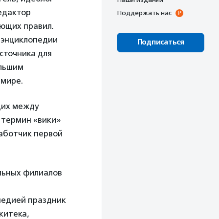
едактор
Поддержать нас
ающих правил.
 энциклопедии
Подписаться
сточника для
ольшим
 мире.
щих между
е термин «вики»
работчик первой
льных филиалов
педией праздник
китека,