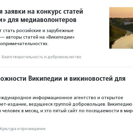
 заявки на конкурс статей
и» для медиаволонтеров
т стать российские и зарубежные
— авторы статей на «Википедии»
топримечательностях.
·
Благотвори­тель­ность и доброволь­чест­во
ожности Википедии и викиновостей для
еждународное информационное агентство и открытое
ет-издание, ведущееся группой добровольцев. Википедию
 человек в месяц, и это пятый сайт по посещаемости в мир
Культура и просвещение