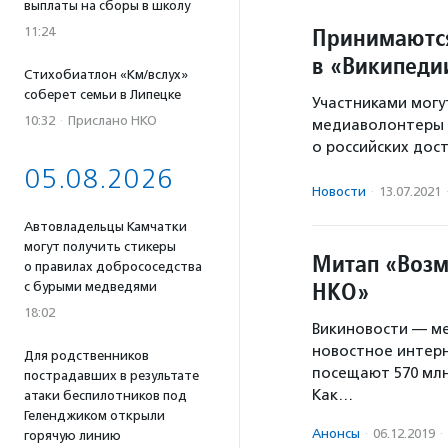
выплаты на сборы в школу
Принимаются
11:24
в «Википеди
Стихобиатлон «Км/вслух»
соберет семьи в Липецке
Участниками могу
10:32
·
Прислано НКО
медиаволонтеры 
о российских дос
05.08.2026
Новости
·
13.07.2021
Автовладельцы Камчатки
могут получить стикеры
Митап «Возм
о правилах добрососедства
НКО»
с бурыми медведями
18:02
Викиновости — м
новостное интерн
Для родственников
посещают 570 млн
пострадавших в результате
Как…
атаки беспилотников под
Геленджиком открыли
Анонсы
·
06.12.2019
·
горячую линию