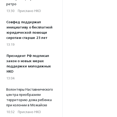
ретро
13:30
·
Прислано НКО
Совфед поддержал
инициативу о бесплатной
юридической помощи
сиротам старше 23 лет
13:19
Президент РФ подписал
закон о новых мерах
поддержки молодежных
НКО
13:04
Волонтеры Наставнического
центра преобразили
территорию дома ребенка
при колонии в Можайске
10:32
·
Прислано НКО