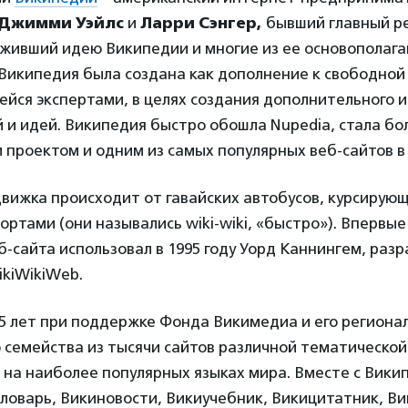
Джимми Уэйлс
и
Ларри Сэнгер,
бывший главный р
оживший идею Википедии и многие из ее основополаг
Википедия была создана как дополнение к свободной
ейся экспертами, в целях создания дополнительного и
 и идей. Википедия быстро обошла Nupedia, стала б
проектом и одним из самых популярных веб-сайтов в
движка происходит от гавайских автобусов, курсирую
ртами (они назывались wiki-wiki, «быстро»). Впервы
б-сайта использовал в 1995 году Уорд Каннингем, раз
ikiWikiWeb.
5 лет при поддержке Фонда Викимедиа и его региона
 семейства из тысячи сайтов различной тематической
 на наиболее популярных языках мира. Вместе с Вики
ловарь, Викиновости, Викиучебник, Викицитатник, Ви