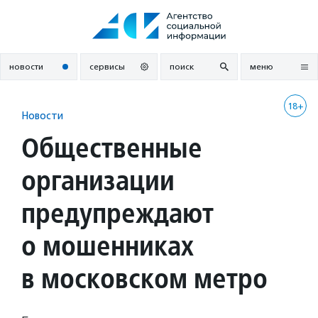
Перейти
к
содержанию
новости
сервисы
поиск
меню
18+
Новости
Общественные
организации
предупреждают
о мошенниках
в московском метро