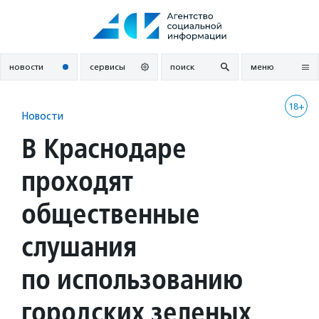
Перейти
к
содержанию
новости
сервисы
поиск
меню
18+
Новости
В Краснодаре
проходят
общественные
слушания
по использованию
городских зеленых