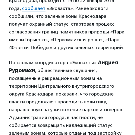
Краснодара, проходит с 19 по 22 января 2016
года,
сообщает
«Эковахта». Ранее экологи
сообщили, что зеленые зоны Краснодара
получат охранный статус: стартовал процесс
согласования границ памятников природы «Парк
имени Горького», «Первомайская роща», «Парк
40-летия Победы» и других зеленых территорий.
По словам координатора «Эковахты»
Андрея
Рудомахи
, общественные слушания,
посвященные рекреационным зонам на
территории Центрального внутригородского
округа Краснодара, показали, что городские
власти продолжают проводить политику,
направленную на уничтожение парков и скверов.
Администрация города, в частности, не
собирается возвращать надлежащий статус
зеленым зонам, которые отданы под застройку