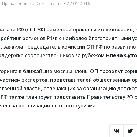
·
Права человека
,
Семья и дети
·
22.01.2016
алата РФ (ОП РФ) намерена провести исследование, 
 рейтинг регионов РФ в с наиболее благоприятными у
а, заявила председатель комиссии ОП РФ по развити
оддержке соотечественников за рубежом
Елена Сут
торинга в ближайшие месяцы члены ОП проведут сер
участием экспертов, представителей общественных о
ственной власти, отвечающих за организацию детског
П РФ также планирует представить Правительству РФ
чества организации детского туризма.