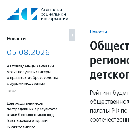
Перейти
к
содержанию
Новости
Новости
Общест
05.08.2026
регион
Автовладельцы Камчатки
детско
могут получить стикеры
о правилах добрососедства
с бурыми медведями
18:02
Рейтинг будет
общественног
Для родственников
пострадавших в результате
палаты РФ по
атаки беспилотников под
соотечественн
Геленджиком открыли
горячую линию