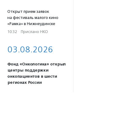
Открыт прием заявок
на фестиваль малого кино
«Рамка» в Нижнеудинске
10:32
·
Прислано НКО
03.08.2026
Фонд «Онкологика» открыл
центры поддержки
онкопациентов в шести
регионах России
18:37
Российским студентам могут
разрешить защищать
дипломы в виде социальных
проектов
17:57