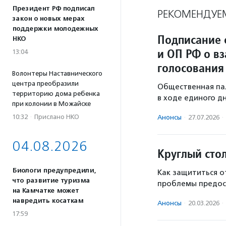
Президент РФ подписал
РЕКОМЕНДУЕ
закон о новых мерах
поддержки молодежных
Подписание 
НКО
и ОП РФ о в
13:04
голосования
Волонтеры Наставнического
центра преобразили
Общественная па
территорию дома ребенка
в ходе единого дн
при колонии в Можайске
10:32
·
Прислано НКО
Анонсы
·
27.07.2026
·
04.08.2026
Круглый сто
Биологи предупредили,
Как защититься о
что развитие туризма
проблемы предост
на Камчатке может
навредить косаткам
Анонсы
·
20.03.2026
·
17:59