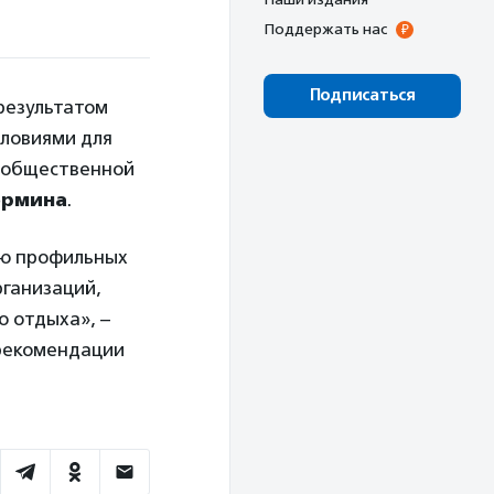
Поддержать нас
Подписаться
результатом
словиями для
ю общественной
ормина
.
ию профильных
рганизаций,
о отдыха», –
 рекомендации