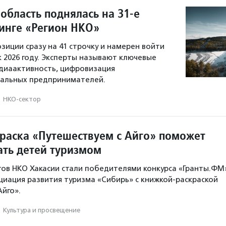
область поднялась на 31-е
тинге «Регион НКО»
зиции сразу на 41 строчку и намерен войти
к 2026 году. Эксперты называют ключевые
диаактивность, цифровизация
иальных предпринимателей.
·
НКО-сектор
раска «Путешествуем с Айго» поможет
ать детей туризмом
тов НКО Хакасии стали победителями конкурса «Гранты.ФМ
оциация развития туризма «Сибирь» с книжкой-раскраской
Айго».
·
Культура и просвещение