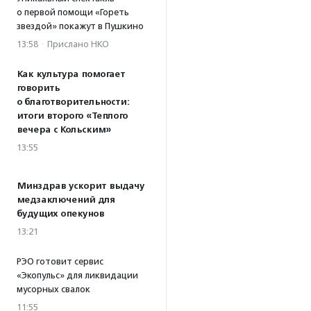
о первой помощи «Гореть
звездой» покажут в Пушкино
13:58
·
Прислано НКО
Как культура помогает
говорить
о благотворительности:
итоги второго «Теплого
вечера с Кольским»
13:55
Минздрав ускорит выдачу
медзаключений для
будущих опекунов
13:21
РЭО готовит сервис
«Экопульс» для ликвидации
мусорных свалок
11:55