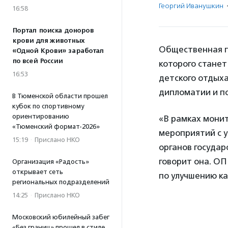
Георгий Иванушкин
16:58
Портал поиска доноров
крови для животных
Общественная п
«Одной Крови» заработал
по всей России
которого станет
16:53
детского отдых
дипломатии и п
В Тюменской области прошел
кубок по спортивному
ориентированию
«В рамках мони
«Тюменский формат-2026»
мероприятий с 
15:19
·
Прислано НКО
органов государ
говорит она. О
Организация «Радость»
открывает сеть
по улучшению ка
региональных подразделений
14:25
·
Прислано НКО
Московский юбилейный забег
«Без границ» прошел в стиле