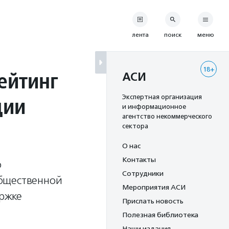
лента
поиск
меню
18+
ейтинг
АСИ
ции
Экспертная организация
и информационное
агентство некоммерческого
сектора
О нас
Контакты
о
Сотрудники
Общественной
Мероприятия АСИ
ржке
Прислать новость
Полезная библиотека
Наши издания