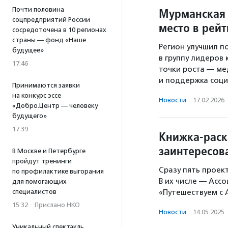
Почти половина
Мурманская 
соцпредприятий России
место в рей
сосредоточена в 10 регионах
страны — фонд «Наше
Регион улучшил по
будущее»
в группу лидеров 
17:46
точки роста — ме
и поддержка соц
Принимаются заявки
на конкурс эссе
Новости
·
17.02.2026
«Добро.Центр — человеку
будущего»
17:39
Книжка-раск
заинтересов
В Москве и Петербурге
пройдут тренинги
Сразу пять проек
по профилактике выгорания
В их числе — Асс
для помогающих
специалистов
«Путешествуем с 
15:32
·
Прислано НКО
Новости
·
14.05.2025
Уникальный спектакль