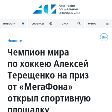
Перейти
к
содержанию
новости
сервисы
поиск
меню
18+
Новости
Чемпион мира
по хоккею Алексей
Терещенко на приз
от «МегаФона»
открыл спортивную
площадку