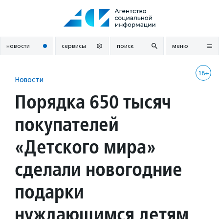
Перейти
к
содержанию
новости
сервисы
поиск
меню
18+
Новости
Порядка 650 тысяч
покупателей
«Детского мира»
сделали новогодние
подарки
нуждающимся детям