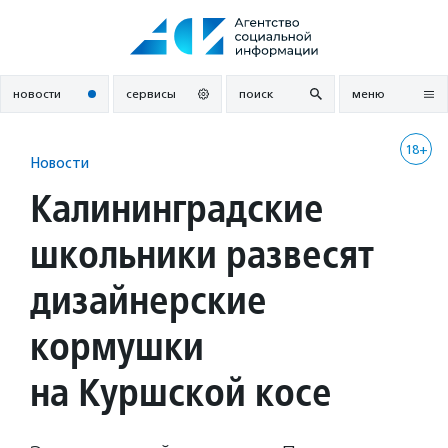
Перейти
к
содержанию
новости
сервисы
поиск
меню
18+
Новости
Калининградские
школьники развесят
дизайнерские
кормушки
на Куршской косе