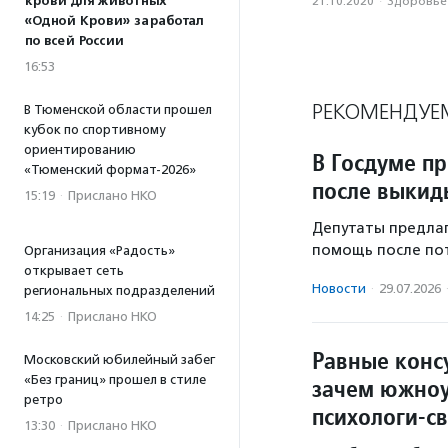
крови для животных
21.10.2020
·
Здоровье
«Одной Крови» заработал
по всей России
16:53
РЕКОМЕНДУЕ
В Тюменской области прошел
кубок по спортивному
ориентированию
В Госдуме п
«Тюменский формат-2026»
после выки
15:19
·
Прислано НКО
Депутаты предла
помощь после по
Организация «Радость»
открывает сеть
Новости
·
29.07.2026
региональных подразделений
14:25
·
Прислано НКО
Равные конс
Московский юбилейный забег
«Без границ» прошел в стиле
зачем южноу
ретро
психологи-с
13:30
·
Прислано НКО