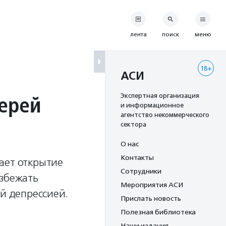
лента
поиск
меню
18+
АСИ
терей
Экспертная организация
и информационное
агентство некоммерческого
сектора
О нас
Контакты
ает открытие
Сотрудники
избежать
Мероприятия АСИ
ой депрессией.
Прислать новость
Полезная библиотека
Наши издания