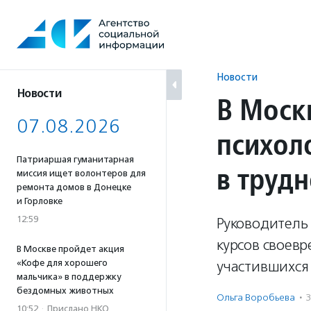
Перейти
к
содержанию
Новости
Новости
В Моск
07.08.2026
психол
Патриаршая гуманитарная
в труд
миссия ищет волонтеров для
ремонта домов в Донецке
и Горловке
12:59
Руководитель
курсов своев
В Москве пройдет акция
«Кофе для хорошего
участившихся 
мальчика» в поддержку
бездомных животных
Ольга Воробьева
·
10:52
·
Прислано НКО