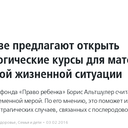
ве предлагают открыть
огические курсы для ма
ной жизненной ситуации
 фонда «Право ребенка» Борис Альтшулер счит
ременной мерой. По его мнению, это поможет 
трагических случаев, связанных с послеродов
Здоровье
,
Семья и дети
·
03.02.2016