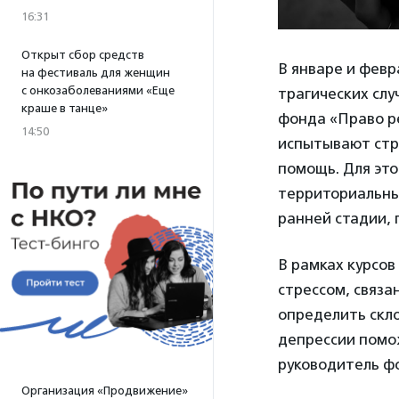
16:31
Открыт сбор средств
В январе и февр
на фестиваль для женщин
с онкозаболеваниями «Еще
трагических слу
краше в танце»
фонда «Право 
14:50
испытывают стр
помощь. Для это
территориальны
ранней стадии, 
В рамках курсов
стрессом, связ
определить скл
депрессии помо
руководитель ф
Организация «Продвижение»