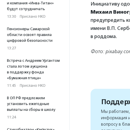
и компания «Инва-Титан»
Инициативу одо
будут сотрудничать
Михаил Виног
13:30
·
Прислано НКО
предупредить к
имени В.П. Серб
Пенсионеры Самарской
области освоят правила
в роддома.
цифровой безопасности
13:27
Фото: pixabay.c
Встреча с Андреем Ургантом
стала лотом аукциона
в поддержку фонда
«Бумажная птица»
11:45
·
Прислано НКО
В ОП РФ предложили
Поддерж
установить ежегодные
выплаты на сборы в школу
Мы работаем, 
11:24
информация и
вопросу в бла
Стихобиатлон «Км/вслух»