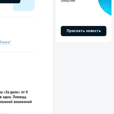
события.
Прислать новость
бенка"
а «За дело» от 9
не одна. Помощь
сложной жизненной