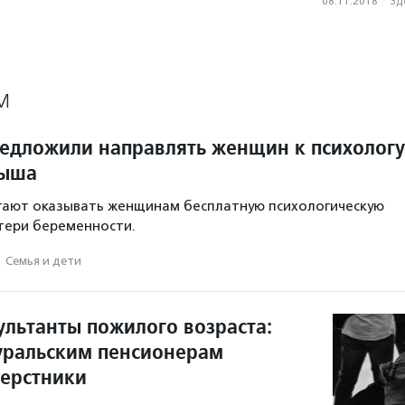
08.11.2018
·
Зд
М
редложили направлять женщин к психологу
дыша
гают оказывать женщинам бесплатную психологическую
тери беременности.
·
Семья и дети
ультанты пожилого возраста:
ральским пенсионерам
верстники