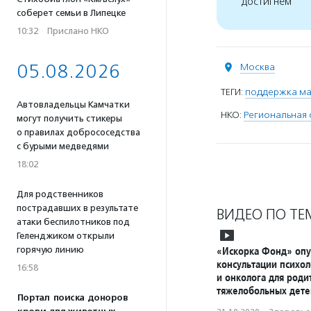
достигнем
соберет семьи в Липецке
10:32
·
Прислано НКО
05.08.2026
Москва
ТЕГИ:
поддержка ма
Автовладельцы Камчатки
НКО:
Региональная 
могут получить стикеры
о правилах добрососедства
с бурыми медведями
18:02
Для родственников
пострадавших в результате
ВИДЕО ПО ТЕ
атаки беспилотников под
Геленджиком открыли
горячую линию
«Искорка Фонд» опу
консультации психол
16:58
и онколога для роди
тяжелобольных дете
Портал поиска доноров