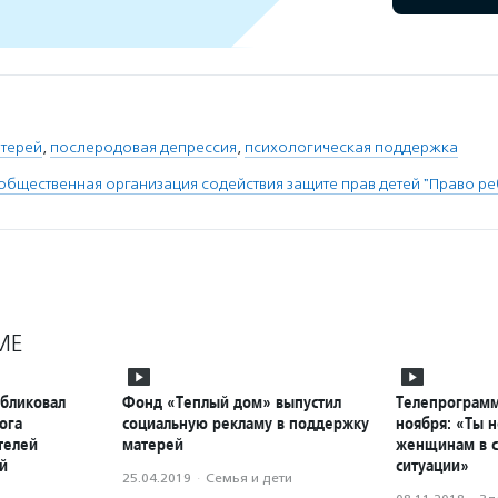
терей
,
послеродовая депрессия
,
психологическая поддержка
общественная организация содействия защите прав детей "Право ре
МЕ
бликовал
Фонд «Теплый дом» выпустил
Телепрограмм
ога
социальную рекламу в поддержку
ноября: «Ты 
телей
матерей
женщинам в 
й
ситуации»
25.04.2019
·
Семья и дети