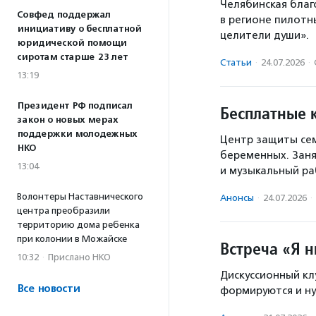
Челябинская благ
Совфед поддержал
в регионе пилотн
инициативу о бесплатной
целители души».
юридической помощи
сиротам старше 23 лет
Статьи
·
24.07.2026
·
13:19
Президент РФ подписал
Бесплатные 
закон о новых мерах
поддержки молодежных
Центр защиты сем
НКО
беременных. Заня
13:04
и музыкальный ра
Волонтеры Наставнического
Анонсы
·
24.07.2026
·
центра преобразили
территорию дома ребенка
при колонии в Можайске
Встреча «Я 
10:32
·
Прислано НКО
Дискуссионный кл
Все новости
формируются и ну