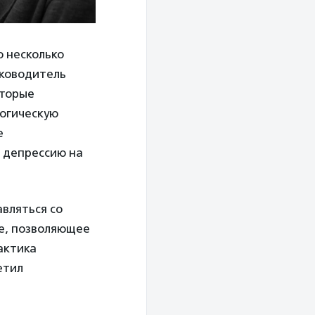
о несколько
уководитель
оторые
логическую
е
 депрессию на
вляться со
ие, позволяющее
актика
етил