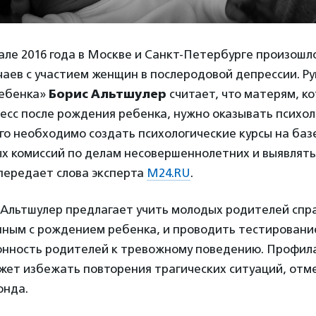
але 2016 года в Москве и Санкт-Петербурге произошл
чаев с участием женщин в послеродовой депрессии. Р
ребенка»
Борис Альтшулер
считает, что матерям, к
есс после рождения ребенка, нужно оказывать психо
го необходимо создать психологические курсы на баз
х комиссий по делам несовершеннолетних и выявлять
передает слова эксперта
M24.RU
.
 Альтшулер предлагает учить молодых родителей спра
анным с рождением ребенка, и проводить тестирован
онность родителей к тревожному поведению. Профил
жет избежать повторения трагических ситуаций, отм
онда.