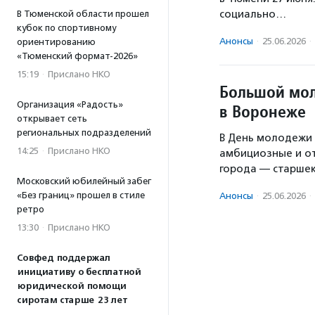
социально…
В Тюменской области прошел
кубок по спортивному
Анонсы
·
25.06.2026
·
ориентированию
«Тюменский формат-2026»
15:19
·
Прислано НКО
Большой мол
Организация «Радость»
в Воронеже
открывает сеть
региональных подразделений
В День молодежи 
14:25
·
Прислано НКО
амбициозные и о
города — старше
Московский юбилейный забег
«Без границ» прошел в стиле
Анонсы
·
25.06.2026
·
ретро
13:30
·
Прислано НКО
Совфед поддержал
инициативу о бесплатной
юридической помощи
сиротам старше 23 лет