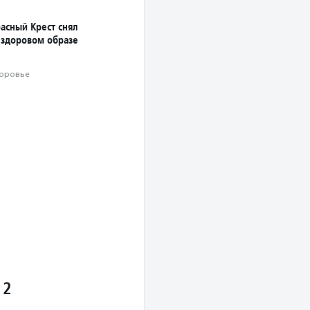
асный Крест снял
 здоровом образе
оровье
 2