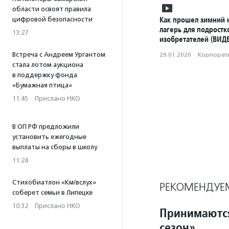
области освоят правила
Как прошел зимний 
цифровой безопасности
лагерь для подростк
13:27
изобретателей (ВИД
Встреча с Андреем Ургантом
29.01.2020
·
Корпорати
стала лотом аукциона
в поддержку фонда
«Бумажная птица»
11:45
·
Прислано НКО
В ОП РФ предложили
установить ежегодные
выплаты на сборы в школу
11:24
Стихобиатлон «Км/вслух»
РЕКОМЕНДУЕ
соберет семьи в Липецке
10:32
·
Прислано НКО
Принимаются
сезон»