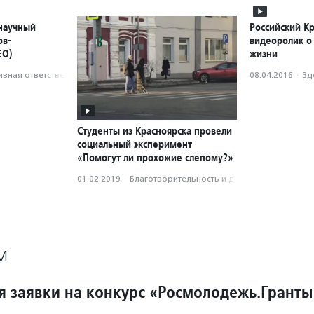
научный
Российский Кр
ов-
видеоролик о
ЕО)
жизни
вная ответственность
08.04.2016
·
Зд
Студенты из Красноярска провели
социальный эксперимент
«Помогут ли прохожие слепому?»
01.02.2019
·
Благотвори­тель­ность и доброволь­чест­во
М
 заявки на конкурс «Росмолодежь.Гранты