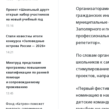
Организаторами
Проект «Школьный друг»
открыл набор участников
гражданских ин
на новый учебный год
муниципальные 
15:16
Заполярного и 
профессиональн
Стали известны итоги
конкурса «Заповедные
репетитор».
острова России — 2026»
14:21
По словам орга
школьников к с
Минтруд представил
программы повышения
стимулирование 
квалификации по ранней
проектов, напр
помощи
и сопровождаемому
проживанию
«Первый фестив
13:45
номинацию в наш
детские команды
Фонд «Катрен» поможет
году больше ск
внедрить современные