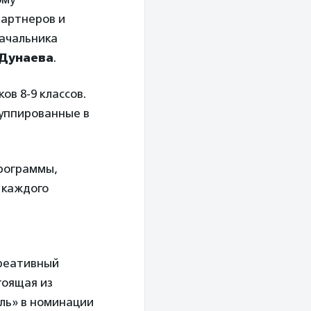
партнеров и
ачальника
 Дунаева
.
ов 8-9 классов.
руппированные в
программы,
 каждого
и
креативный
тоящая из
ель» в номинации