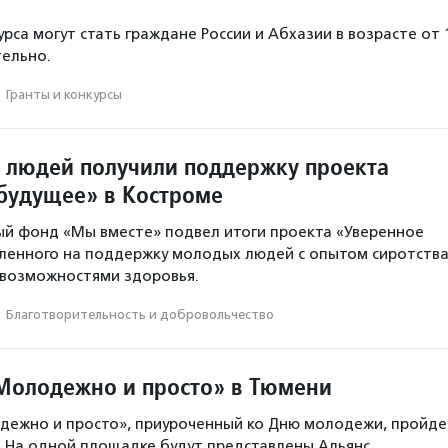
рса могут стать граждане России и Абхазии в возрасте от 
тельно.
·
Гранты и конкурсы
 людей получили поддержку проекта
будущее» в Костроме
й фонд «Мы вместе» подвел итоги проекта «Уверенное
ленного на поддержку молодых людей с опытом сиротств
 возможностями здоровья.
·
Благотвори­тель­ность и доброволь­чест­во
Молодежно и просто» в Тюмени
дежно и просто», приуроченный ко Дню молодежи, пройде
. На одной площадке будут представлены Альянс