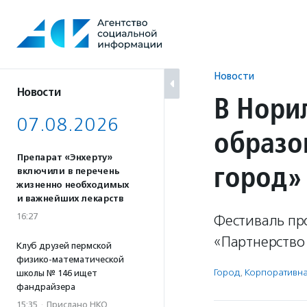
Перейти
к
содержанию
Новости
Новости
В Нори
07.08.2026
образо
Препарат «Энхерту»
город»
включили в перечень
жизненно необходимых
и важнейших лекарств
16:27
Фестиваль пр
«Партнерство 
Клуб друзей пермской
физико-математической
Город
,
Корпоративна
школы № 146 ищет
фандрайзера
15:35
·
Прислано НКО