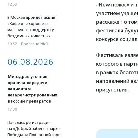
«New полюс» и т
12:59
участием учаще
В Москве пройдет акция
расскажет о том
«Кофе для хорошего
мальчика» в поддержку
фестиваля будут
бездомных животных
конкурсе социа
10:52
·
Прислано НКО
Фестиваль являе
06.08.2026
которого в парт
в рамках благо
Минздрав уточнил
направлений яв
правила передачи
пациентам
присутствия.
незарегистрированных
в России препаратов
17:30
Началась регистрация
на «Добрый забег» в парке
Победы на Поклонной горе