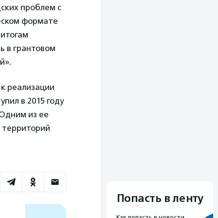
дских проблем с
еском формате
 итогам
ь в грантовом
й».
 к реализации
пил в 2015 году
Одним из ее
и территорий
Попасть в ленту
Как попасть в новости