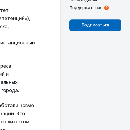
Поддержать нас
итет
мпетенций»),
Подписаться
ска,
Дистанционный
ереса
ий и
иальных
 города.
аботали новую
нации. Это
отели в этом
ому