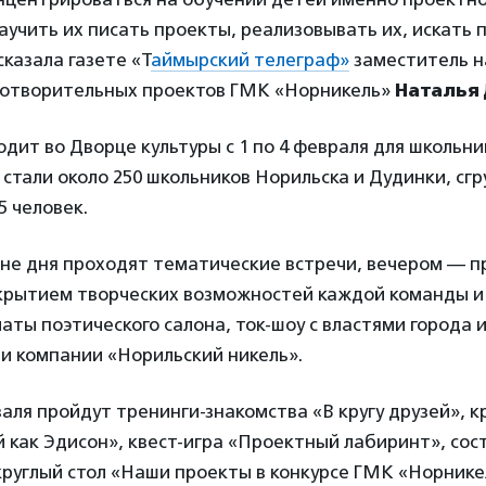
учить их писать проекты, реализовывать их, искать 
сказала газете «Т
аймырский телеграф»
заместитель н
готворительных проектов ГМК «Норникель»
Наталья
дит во Дворце культуры с 1 по 4 февраля для школьник
 стали около 250 школьников Норильска и Дудинки, сг
5 человек.
ине дня проходят тематические встречи, вечером — 
скрытием творческих возможностей каждой команды и
аты поэтического салона, ток-шоу с властями города 
и компании «Норильский никель».
аля пройдут тренинги-знакомства «В кругу друзей», 
как Эдисон», квест-игра «Проектный лабиринт», сос
круглый стол «Наши проекты в конкурсе ГМК «Норник