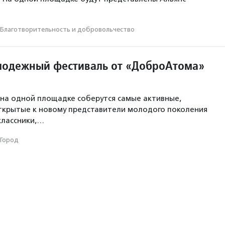
Благотвори­тель­ность и доброволь­чест­во
одежный фестиваль от «ДоброАтома»
на одной площадке соберутся самые активные,
ткрытые к новому представители молодого поколения
классники,…
Город