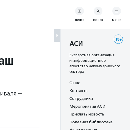
лента
поиск
меню
18+
АСИ
Наш
Экспертная организация
и информационное
агентство некоммерческого
сектора
О нас
Контакты
тиваля —
Сотрудники
Мероприятия АСИ
Прислать новость
Полезная библиотека
Наши издания