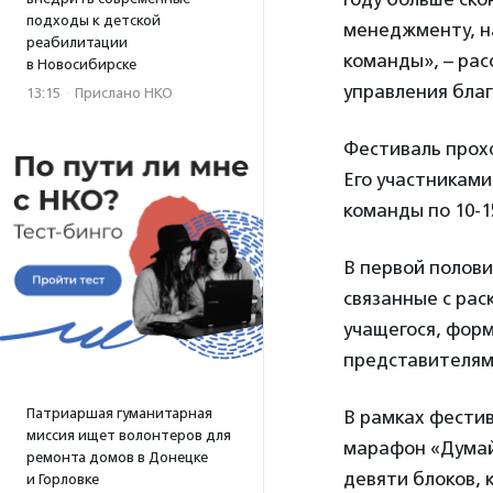
подходы к детской
менеджменту, на
реабилитации
команды», – рас
в Новосибирске
управления бла
13:15
·
Прислано НКО
Фестиваль прохо
Его участниками
команды по 10-1
В первой полов
связанные с ра
учащегося, форм
представителям
Патриаршая гуманитарная
В рамках фестив
миссия ищет волонтеров для
марафон «Думай 
ремонта домов в Донецке
девяти блоков, 
и Горловке