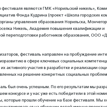
 фестиваля являются ГМК «Норильский никель», Ком
ициатив Фонда Кудрина (проект «Школа городских ко
органы управления образования Норильска, Мончегор
поселка Никель, Академия повышения квалификации и
ой переподготовки работников образования, ООО «
низаторов, фестиваль направлен на пробуждение инт
аморазвитию в сфере ключевых социальных компетенц
их активного участия в разработке и реализации соц
авленных на решение конкретных социальных проблем
аль был очень успешным. По его результатам мы разр
ем конкурсе и у нас уже есть победители в этой номи
, которые прошли обучение на базе фестиваля. Мы х
онцентрироваться на обучении детей именно проектн