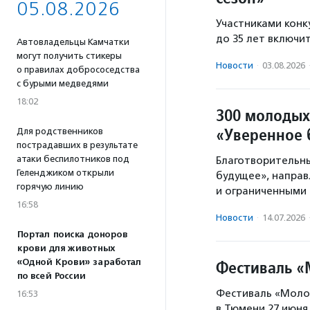
05.08.2026
Участниками конку
до 35 лет включи
Автовладельцы Камчатки
могут получить стикеры
Новости
·
03.08.2026
о правилах добрососедства
с бурыми медведями
18:02
300 молодых
«Уверенное 
Для родственников
пострадавших в результате
атаки беспилотников под
Благотворительны
Геленджиком открыли
будущее», направ
горячую линию
и ограниченными
16:58
Новости
·
14.07.2026
Портал поиска доноров
крови для животных
«Одной Крови» заработал
Фестиваль «
по всей России
Фестиваль «Моло
16:53
в Тюмени 27 июня