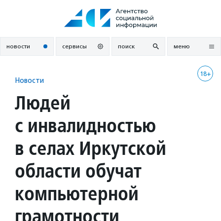
Перейти
к
содержанию
новости
сервисы
поиск
меню
18+
Новости
Людей
с инвалидностью
в селах Иркутской
области обучат
компьютерной
грамотности