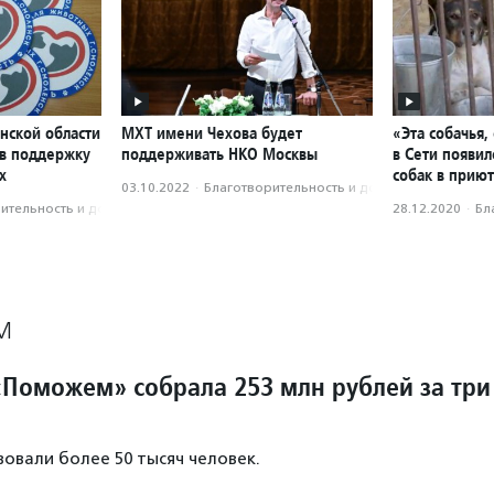
нской области
МХТ имени Чехова будет
«Эта собачья,
 в поддержку
поддерживать НКО Москвы
в Сети появи
х
собак в приют
03.10.2022
·
Благотвори­тель­ность и доброволь­чест­во
­тель­ность и доброволь­чест­во
28.12.2020
·
Бл
М
Поможем» собрала 253 млн рублей за три
овали более 50 тысяч человек.