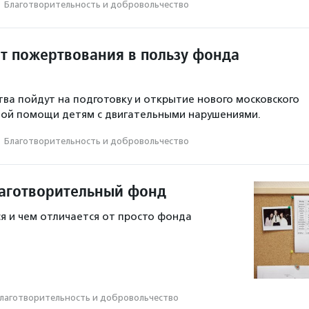
·
Благотвори­тель­ность и доброволь­чест­во
ит пожертвования в пользу фонда
ва пойдут на подготовку и открытие нового московского
ной помощи детям с двигательными нарушениями.
·
Благотвори­тель­ность и доброволь­чест­во
лаготворительный фонд
я и чем отличается от просто фонда
лаготвори­тель­ность и доброволь­чест­во