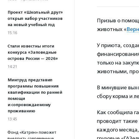
Проект «Школьный друг»
открыл набор участников
Призыв о помощ
на новый учебный год
животных «
Верн
15:16
У приюта, созда
Стали известны итоги
конкурса «Заповедные
финансирования
острова России — 2026»
только на закупк
14:21
животными, пров
Минтруд представил
программы повышения
В минувшие вых
квалификации по ранней
сбору корма и л
помощи
и сопровождаемому
проживанию
Как сообщила га
13:45
проводит такие 
каждого месяца,
Фонд «Катрен» поможет
грузовые «ГАЗел
внедрить современные