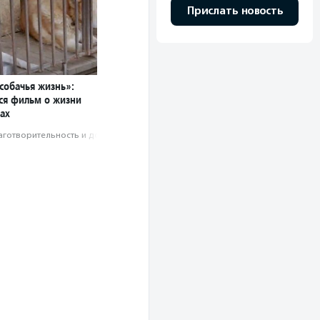
Прислать новость
 собачья жизнь»:
лся фильм о жизни
ах
аготвори­тель­ность и доброволь­чест­во