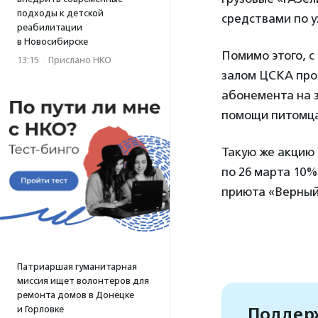
подходы к детской
средствами по у
реабилитации
в Новосибирске
Помимо этого, с
13:15
·
Прислано НКО
залом ЦСКА про
абонемента на з
помощи питомца
Такую же акцию 
по 26 марта 10%
приюта «Верный
Патриаршая гуманитарная
миссия ищет волонтеров для
ремонта домов в Донецке
Поддерж
и Горловке