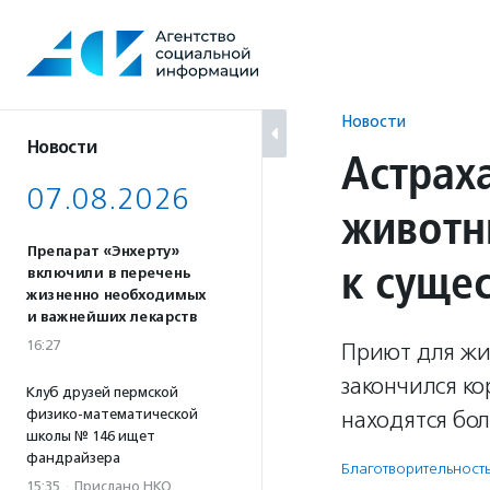
Перейти
к
содержанию
Новости
Новости
Астрах
07.08.2026
животн
Препарат «Энхерту»
к суще
включили в перечень
жизненно необходимых
и важнейших лекарств
16:27
Приют для жив
закончился кор
Клуб друзей пермской
физико-математической
находятся бо
школы № 146 ищет
фандрайзера
Благотвори­тель­ност
15:35
·
Прислано НКО