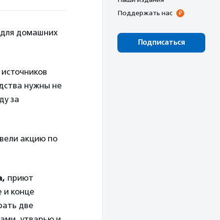
Поддержать нас
 для домашних
Подписаться
х источников
дства нужны не
ду за
вели акцию по
а,
приют
 и конце
рать две
ами, утварью и