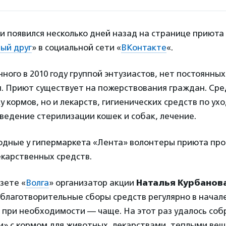
и появился несколько дней назад на странице приюта
ый друг
» в социальной сети «
ВКонтакте
«.
нного в 2010 году группой энтузиастов, нет постоянны
. Приют существует на пожерствования граждан. Сре
у кормов, но и лекарств, гигиенических средств по ухо
едение стерилизации кошек и собак, лечение.
одные у гипермаркета «Лента» волонтеры приюта про
екарственных средств.
зете «
Волга
» организатор акции
Наталья Курбанов
благотворительные сборы средств регулярно в начале
 при необходимости — чаще. На этот раз удалось соб
и» с кормом для животных, лекарствами, теплыми вещ