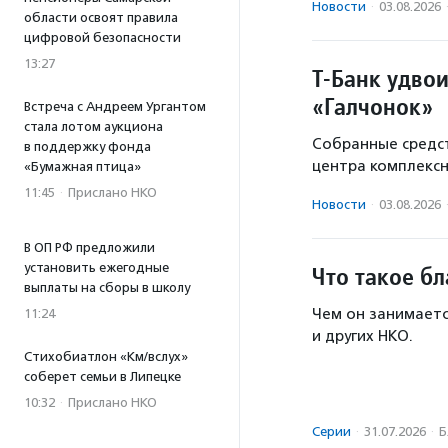
Новости
·
03.08.2026
области освоят правила
цифровой безопасности
13:27
Т-Банк удво
«Галчонок»
Встреча с Андреем Ургантом
стала лотом аукциона
Собранные средст
в поддержку фонда
центра комплекс
«Бумажная птица»
11:45
·
Прислано НКО
Новости
·
03.08.2026
В ОП РФ предложили
установить ежегодные
Что такое б
выплаты на сборы в школу
Чем он занимаетс
11:24
и других НКО.
Стихобиатлон «Км/вслух»
соберет семьи в Липецке
10:32
·
Прислано НКО
Серии
·
31.07.2026
·
Б