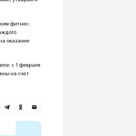
ским фитнес-
аждого
на оказание
me: c 1 февраля
ены на счет