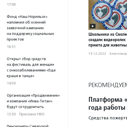
17:00
Фонд «Наш Норильск»
напомнил об осенней
заявочной кампании
на поддержку социальных
Школьники из Смоле
создали видеоролик
проектов
приюта для животны
16:31
19.12.2022
·
Благотвори
Открыт сбор средств
на фестиваль для женщин
с онкозаболеваниями «Еще
краше в танце»
14:50
РЕКОМЕНДУЕ
Организация «Продвижение»
Платформа «
и компания «Инва-Титан»
года работы
будут сотрудничать
13:30
·
Прислано НКО
Средства пожертв
Пенсионеры Самарской