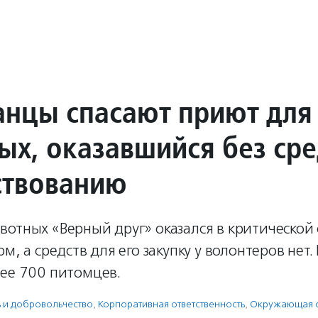
анцы спасают приют для
ых, оказавшийся без сре
ствованию
отных «Верный друг» оказался в критической 
м, а средств для его закупку у волонтеров нет.
лее 700 питомцев.
ь и доброволь­чест­во
,
Корпоративная ответственность
,
Окружающая 