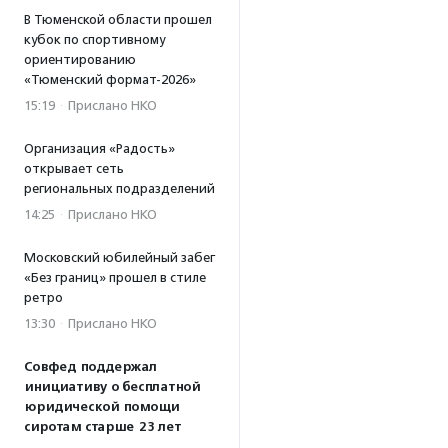
В Тюменской области прошел
кубок по спортивному
ориентированию
«Тюменский формат-2026»
15:19
·
Прислано НКО
Организация «Радость»
открывает сеть
региональных подразделений
14:25
·
Прислано НКО
Московский юбилейный забег
«Без границ» прошел в стиле
ретро
13:30
·
Прислано НКО
Совфед поддержал
инициативу о бесплатной
юридической помощи
сиротам старше 23 лет