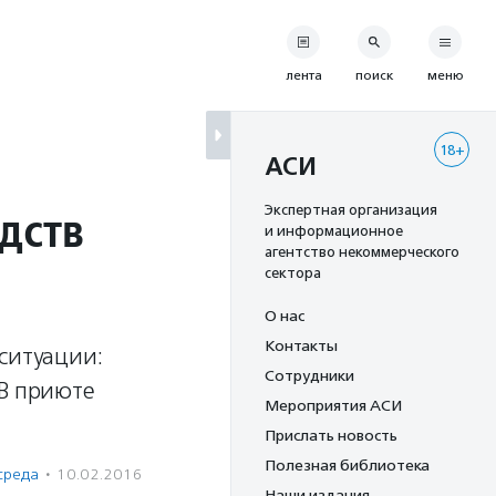
лента
поиск
меню
18+
АСИ
дств
Экспертная организация
и информационное
агентство некоммерческого
сектора
О нас
Контакты
ситуации:
Сотрудники
 В приюте
Мероприятия АСИ
Прислать новость
Полезная библиотека
среда
·
10.02.2016
Наши издания