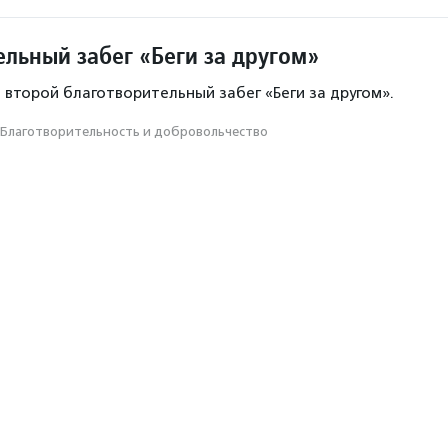
ельный забег «Беги за другом»
 второй благотворительный забег «Беги за другом».
Благотвори­тель­ность и доброволь­чест­во