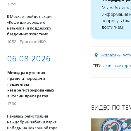
12:59
Мы работаем, 
информация и
В Москве пройдет акция
вопросу в бла
«Кофе для хорошего
достигнем
мальчика» в поддержку
бездомных животных
10:52
·
Прислано НКО
Астрахань
,
Астр
06.08.2026
ТЕГИ:
активные гор
Минздрав уточнил
правила передачи
пациентам
незарегистрированных
в России препаратов
17:30
ВИДЕО ПО ТЕ
Началась регистрация
на «Добрый забег» в парке
Победы на Поклонной горе