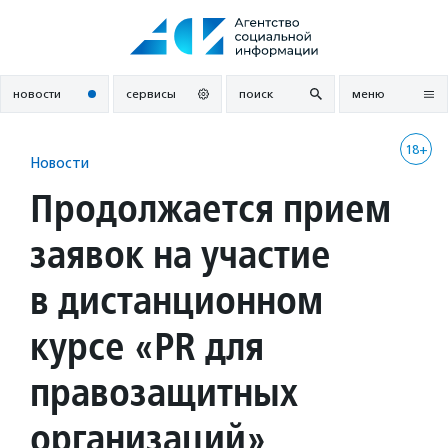
Перейти
к
содержанию
новости
сервисы
поиск
меню
18+
Новости
Продолжается прием
заявок на участие
в дистанционном
курсе «PR для
правозащитных
организаций»