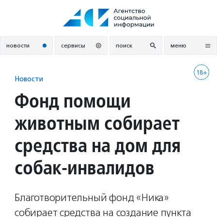
Перейти
к
содержанию
новости
сервисы
поиск
меню
18+
Новости
Фонд помощи
животным собирает
средства на дом для
собак-инвалидов
Благотворительный фонд «Ника»
собирает средства на создание пункта