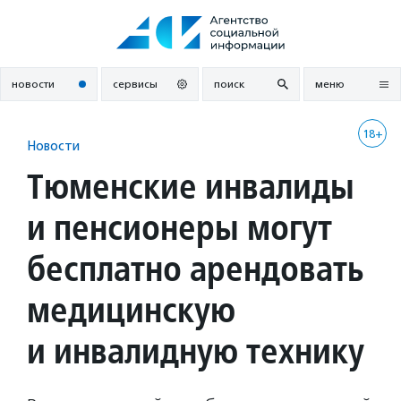
Перейти
к
содержанию
новости
сервисы
поиск
меню
18+
Новости
Тюменские инвалиды
и пенсионеры могут
бесплатно арендовать
медицинскую
и инвалидную технику