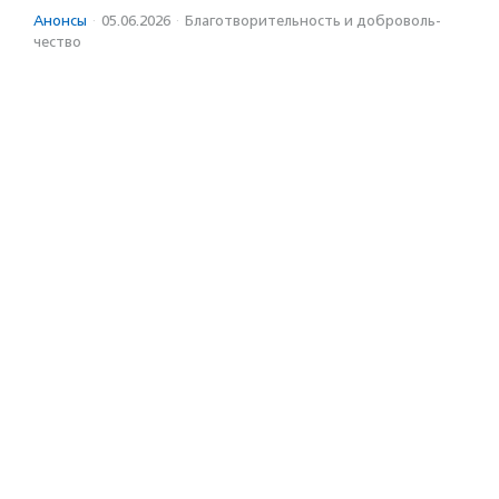
Анонсы
·
05.06.2026
·
Благотвори­тель­ность и доброволь­
чест­во