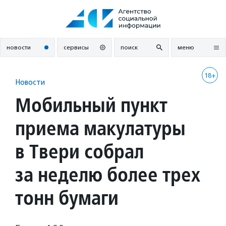
Перейти
к
содержанию
новости
сервисы
поиск
меню
18+
Новости
Мобильный пункт
приема макулатуры
в Твери собрал
за неделю более трех
тонн бумаги