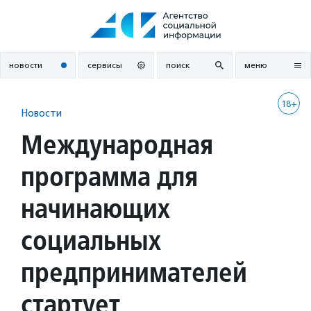
Перейти
к
содержанию
новости
сервисы
поиск
меню
18+
Новости
Международная
программа для
начинающих
социальных
предпринимателей
стартует