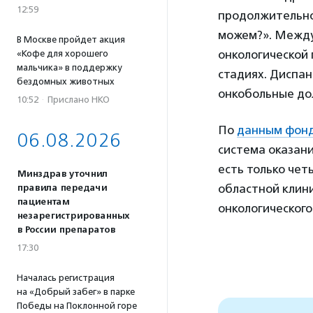
12:59
продолжительнос
можем?». Между 
В Москве пройдет акция
онкологической
«Кофе для хорошего
мальчика» в поддержку
стадиях. Диспан
бездомных животных
онкобольные дол
10:52
·
Прислано НКО
По
данным фонд
06.08.2026
система оказан
есть только чет
Минздрав уточнил
областной клин
правила передачи
пациентам
онкологического
незарегистрированных
в России препаратов
17:30
Началась регистрация
на «Добрый забег» в парке
Победы на Поклонной горе