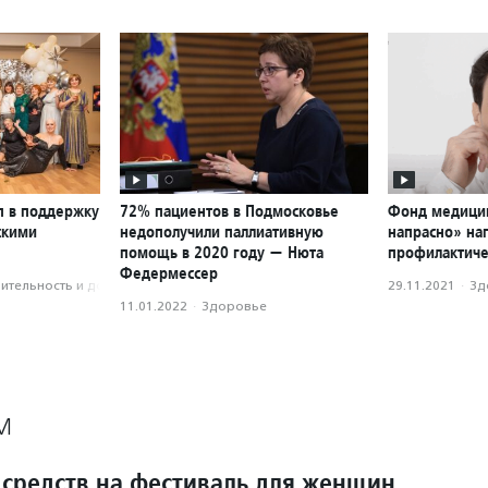
п в поддержку
72% пациентов в Подмосковье
Фонд медици
скими
недополучили паллиативную
напрасно» на
помощь в 2020 году — Нюта
профилактиче
Федермессер
­тель­ность и доброволь­чест­во
29.11.2021
·
Зд
11.01.2022
·
Здоровье
М
 средств на фестиваль для женщин