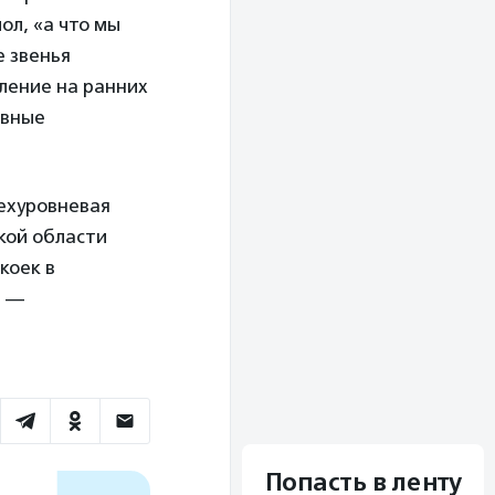
ол, «а что мы
е звенья
ление на ранних
ивные
рехуровневая
кой области
коек в
я —
Попасть в ленту