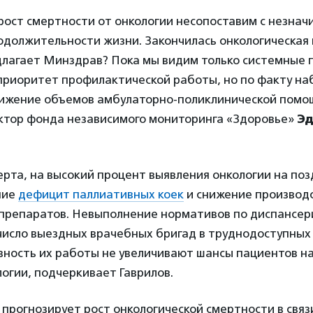
рост смертности от онкологии несопоставим с незна
одолжительности жизни. Закончилась онкологическая 
длагает Минздрав? Пока мы видим только системные 
приоритет профилактической работы, но по факту н
нижение объемов амбулаторно-поликлинической помо
тор фонда независимого мониторинга «Здоровье»
Эд
рта, на высокий процент выявления онкологии на поз
ние
дефицит паллиативных коек
и снижение производ
 препаратов. Невыполнение нормативов по диспансер
число выездных врачебных бригад в труднодоступных
вность их работы не увеличивают шансы пациентов н
огии, подчеркивает Гаврилов.
прогнозирует рост онкологической смертности в связ