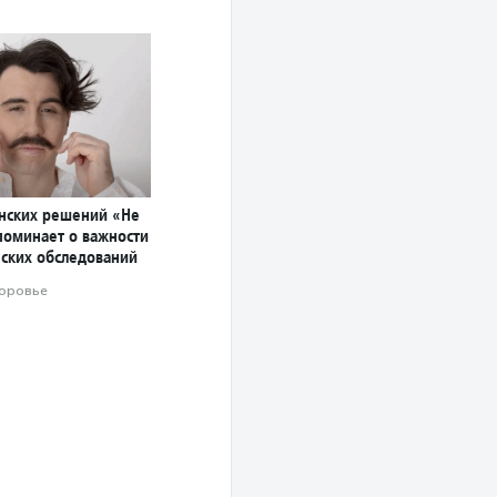
нских решений «Не
поминает о важности
ских обследований
оровье