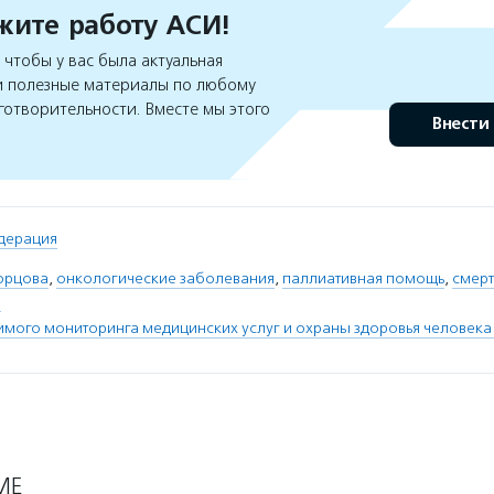
ите работу АСИ!
чтобы у вас была актуальная
 полезные материалы по любому
готворительности. Вместе мы этого
Внести
дерация
орцова
,
онкологические заболевания
,
паллиативная помощь
,
смерт
й
мого мониторинга медицинских услуг и охраны здоровья человека
МЕ