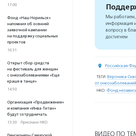
Поддерж
17:00
Мы работаем, 
Фонд «Наш Норильск»
информация и
напомнил об осенней
вопросу в бла
заявочной кампании
на поддержку социальных
достигнем
проектов
16:31
Открыт сбор средств
Российская Фе
на фестиваль для женщин
с онкозаболеваниями «Еще
ТЕГИ:
Вероника Скв
краше в танце»
от онкозаболевани
14:50
НКО:
Фонд независи
Организация «Продвижение»
и компания «Инва-Титан»
будут сотрудничать
13:30
·
Прислано НКО
ВИДЕО ПО ТЕ
Пенсионеры Самарской