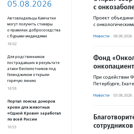
05.08.2026
с онкозабол
Проект объединит
Автовладельцы Камчатки
могут получить стикеры
с онкологическим
о правилах добрососедства
с бурыми медведями
Новости
·
06.08.2026
18:02
Фонд «Онкол
Для родственников
пострадавших в результате
онкопациент
атаки беспилотников под
Геленджиком открыли
При содействии Ф
горячую линию
Петербурге, Екат
16:58
Новости
·
03.08.2026
Портал поиска доноров
крови для животных
«Одной Крови» заработал
Благотворит
по всей России
сотрудников
16:53