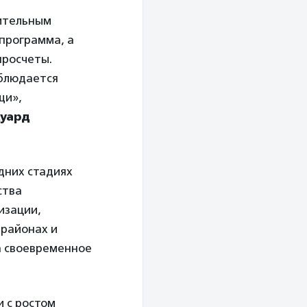
чительным
программа, а
просчеты.
аблюдается
щи»,
уард
дних стадиях
ства
изации,
 районах и
а своевременное
и с ростом