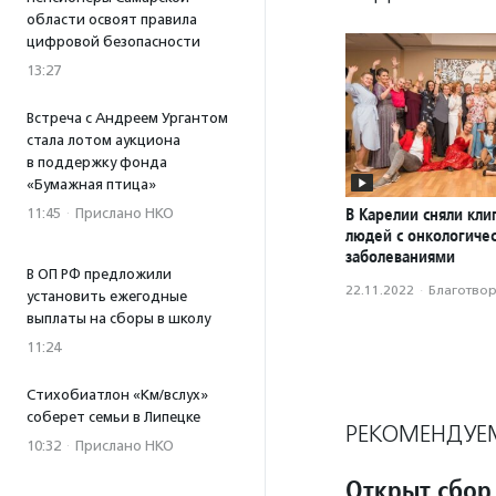
области освоят правила
цифровой безопасности
13:27
Встреча с Андреем Ургантом
стала лотом аукциона
в поддержку фонда
«Бумажная птица»
В Карелии сняли кли
11:45
·
Прислано НКО
людей с онкологиче
заболеваниями
В ОП РФ предложили
22.11.2022
·
Благотвори
установить ежегодные
выплаты на сборы в школу
11:24
Стихобиатлон «Км/вслух»
соберет семьи в Липецке
РЕКОМЕНДУЕ
10:32
·
Прислано НКО
Открыт сбор