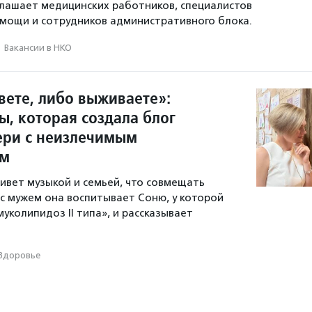
лашает медицинских работников, специалистов
мощи и сотрудников административного блока.
·
Вакансии в НКО
вете, либо выживаете»:
ы, которая создала блог
ери с неизлечимым
ем
ивет музыкой и семьей, что совмещать
 с мужем она воспитывает Соню, у которой
уколипидоз II типа», и рассказывает
Здоровье