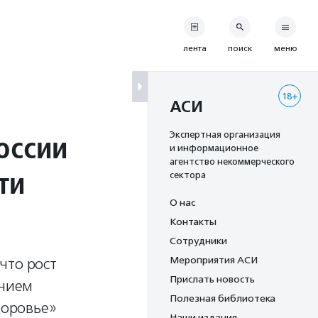
лента
поиск
меню
18+
АСИ
оссии
Экспертная организация
и информационное
агентство некоммерческого
ти
сектора
О нас
Контакты
Сотрудники
Мероприятия АСИ
что рост
Прислать новость
ением
Полезная библиотека
доровье»
Наши издания