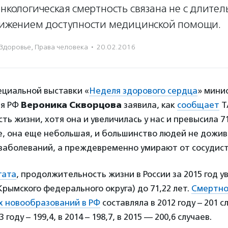
онкологическая смертность связана не с длите
снижением доступности медицинской помощи.
Здоровье
,
Права человека
·
20.02.2016
ециальной выставки «
Неделя здорового сердца
» мини
ия РФ
Вероника Скворцова
заявила, как
сообщает
Т
ь жизни, хотя она и увеличилась у нас и превысила 71,
е, она еще небольшая, и большинство людей не дожив
 заболеваний, а преждевременно умирают от сосудист
тата
, продолжительность жизни в России за 2015 год у
 Крымского федерального округа) до 71,22 лет.
Смертно
х новообразований в РФ
составляла в 2012 году – 201 с
 году – 199,4, в 2014 – 198,7, в 2015 — 200,6 случаев.