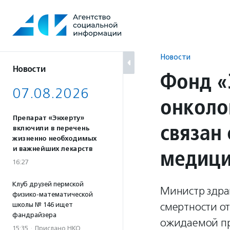
Перейти
к
содержанию
Новости
Новости
Фонд «
07.08.2026
онколо
Препарат «Энхерту»
связан
включили в перечень
жизненно необходимых
медици
и важнейших лекарств
16:27
Клуб друзей пермской
Министр здра
физико-математической
смертности от
школы № 146 ищет
фандрайзера
ожидаемой пр
15:35
·
Прислано НКО