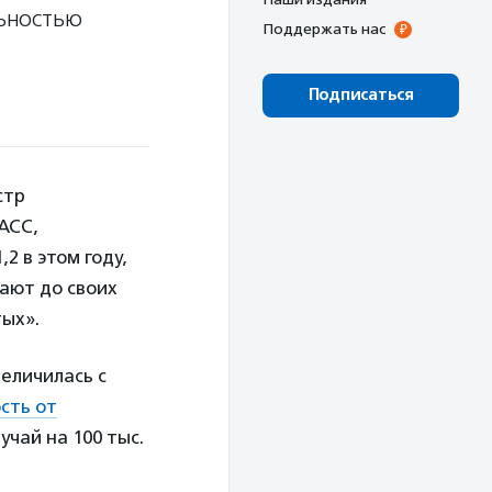
льностью
Поддержать нас
Подписаться
стр
АСС,
2 в этом году,
ают до своих
ых».
величилась с
сть от
лучай на 100 тыс.