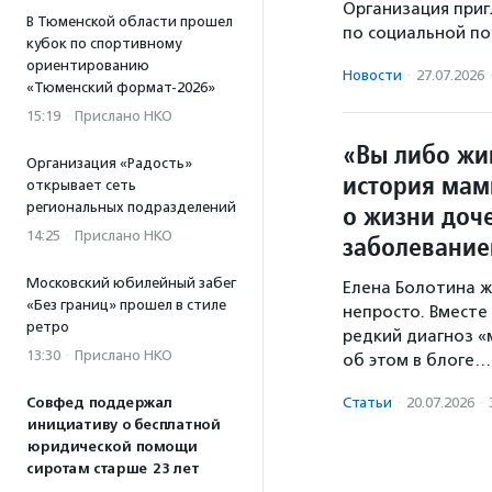
Организация приг
В Тюменской области прошел
по социальной по
кубок по спортивному
ориентированию
Новости
·
27.07.2026
«Тюменский формат-2026»
15:19
·
Прислано НКО
«Вы либо жи
Организация «Радость»
история мам
открывает сеть
региональных подразделений
о жизни доч
14:25
·
Прислано НКО
заболевани
Московский юбилейный забег
Елена Болотина ж
«Без границ» прошел в стиле
непросто. Вместе
ретро
редкий диагноз «м
13:30
·
Прислано НКО
об этом в блоге…
Совфед поддержал
Статьи
·
20.07.2026
·
инициативу о бесплатной
юридической помощи
сиротам старше 23 лет