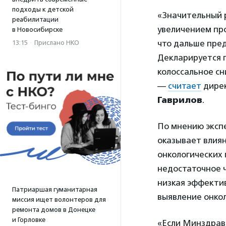
подходы к детской
«Значительный 
реабилитации
увеличением пр
в Новосибирске
что дальше пре
13:15
·
Прислано НКО
Декларируется 
колоссальное с
—
считает
дирек
Гаврилов
.
По мнению экспе
оказывает влия
онкологических
недостаточное 
низкая эффекти
Патриаршая гуманитарная
выявление онкол
миссия ищет волонтеров для
ремонта домов в Донецке
и Горловке
«Если Минздрав 