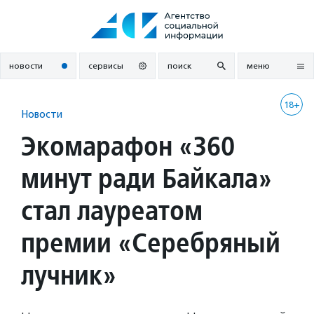
Перейти
к
содержанию
новости
сервисы
поиск
меню
18+
Новости
Экомарафон «360
минут ради Байкала»
стал лауреатом
премии «Серебряный
лучник»