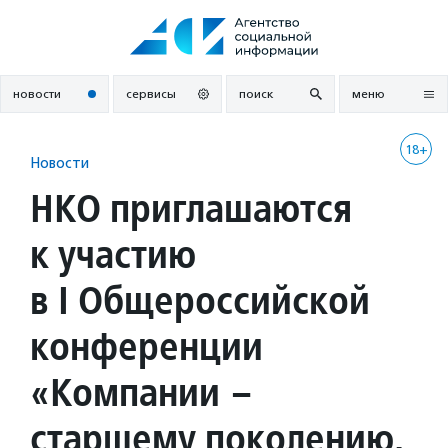
Перейти
к
содержанию
новости
сервисы
поиск
меню
18+
Новости
НКО приглашаются
к участию
в I Общероссийской
конференции
«Компании –
старшему поколению.