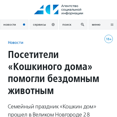
Перейти
к
содержанию
новости
сервисы
поиск
меню
18+
Новости
Посетители
«Кошкиного дома»
помогли бездомным
животным
Семейный праздник «Кошкин дом»
прошел в Великом Новгороде 28