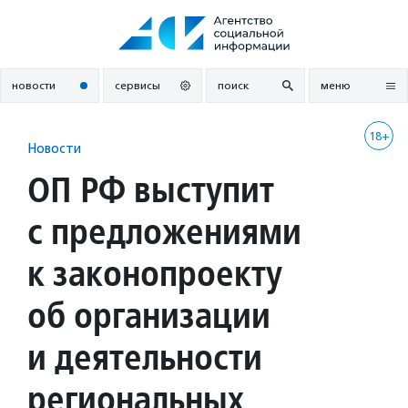
Перейти
к
содержанию
новости
сервисы
поиск
меню
18+
Новости
ОП РФ выступит
с предложениями
к законопроекту
об организации
и деятельности
региональных