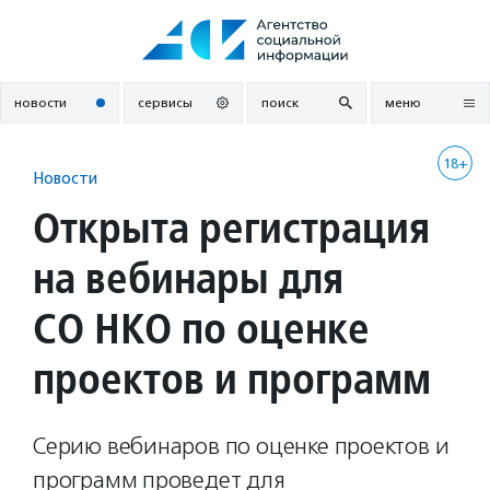
Перейти
к
содержанию
новости
сервисы
поиск
меню
18+
Новости
Открыта регистрация
на вебинары для
СО НКО по оценке
проектов и программ
Серию вебинаров по оценке проектов и
программ проведет для