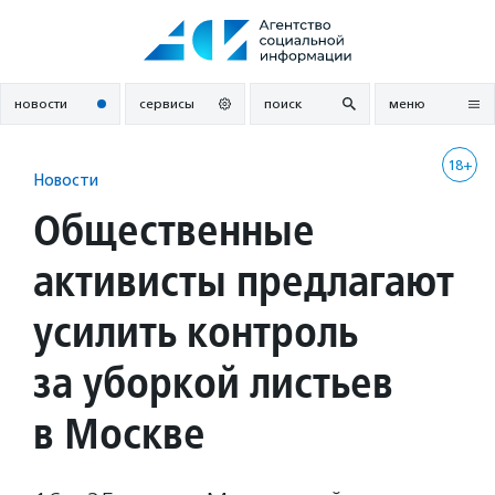
Перейти
к
содержанию
новости
сервисы
поиск
меню
18+
Новости
Общественные
активисты предлагают
усилить контроль
за уборкой листьев
в Москве