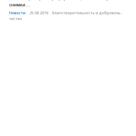
снимки…
Новости
·
25.08.2016
·
Благотвори­тель­ность и доброволь­
чест­во