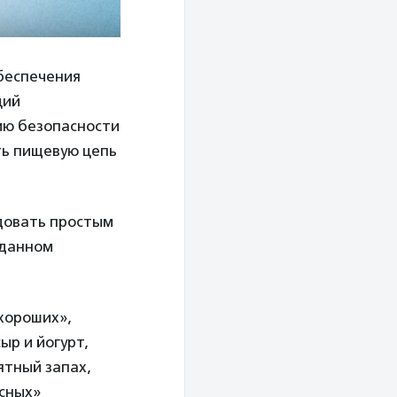
беспечения
ций
ию безопасности
ть пищевую цепь
довать простым
зданном
хороших»,
ыр и йогурт,
ятный запах,
асных»