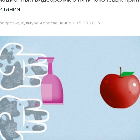
итания.
Здоровье
,
Культура и просвещение
·
15.03.2016