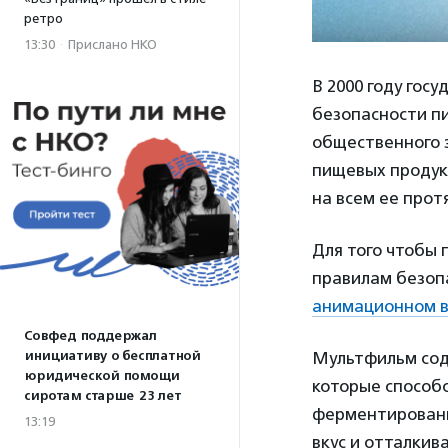
ретро
13:30
·
Прислано НКО
В 2000 году гос
безопасности пи
общественного 
пищевых продук
на всем ее прот
Для того чтобы
правилам безоп
анимационном 
Совфед поддержал
инициативу о бесплатной
Мультфильм сод
юридической помощи
которые способс
сиротам старше 23 лет
ферментированн
13:19
вкус и отталкив