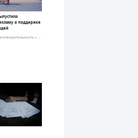
ыпустила
екламу о поддержке
юдей
аготвори­тель­ность и доброволь­чест­во