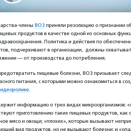
ударства-члены
ВОЗ
приняли резолюцию о признании о
щевых продуктов в качестве одной из основных функ
здравоохранения. Политика и действия по обеспечен
тов, подчеркивают в организации, должны охватыва
яжении — от производства до потребления.
 предотвратить пищевые болезни, ВОЗ призывает сле
асного питания, с которыми можно ознакомиться в со
видеоролике
.
ержит информацию о трех видах микроорганизмов: «
твуют приготовлению таких пищевых продуктов, как с
ое мясо и овощи; «плохих», которые вызывают непри
ающий вид продуктов, но не вызывают болезни; и «оп