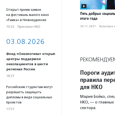
Открыт прием заявок
Пять добрых социал
на фестиваль малого кино
этого года
«Рамка» в Нижнеудинске
30.11.2021
·
Культура 
10:32
·
Прислано НКО
03.08.2026
Фонд «Онкологика» открыл
РЕКОМЕНДУЕ
центры поддержки
онкопациентов в шести
регионах России
Пороги ауди
18:37
правила пер
для НКО
Российским студентам могут
разрешить защищать
Мария Бойко, сп
дипломы в виде социальных
НКО, — о главных
проектов
сектора.
17:57