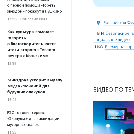
о первой помощи «Гореть
звездой» покажут в Пушкино
13:58
·
Прислано НКО
Российская Фе
Как культура помогает
ТЕГИ:
безопасное п
говорить
социальное видео
о благотворительности:
НКО:
Всемирная ор
итоги второго «Теплого
вечера с Кольским»
13:55
Минздрав ускорит выдачу
медзаключений для
ВИДЕО ПО ТЕ
будущих опекунов
13:21
РЭО готовит сервис
«Экопульс» для ликвидации
мусорных свалок
11:55