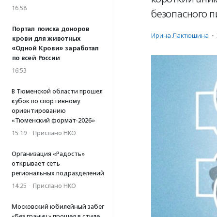
16:58
безопасного п
Портал поиска доноров
Ирина Лактюшина
·
крови для животных
«Одной Крови» заработал
по всей России
16:53
В Тюменской области прошел
кубок по спортивному
ориентированию
«Тюменский формат-2026»
15:19
·
Прислано НКО
Организация «Радость»
открывает сеть
региональных подразделений
14:25
·
Прислано НКО
Московский юбилейный забег
«Без границ» прошел в стиле