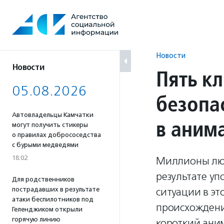
Перейти
к
содержанию
Новости
Новости
Пять к
05.08.2026
безопа
Автовладельцы Камчатки
в аним
могут получить стикеры
о правилах добрососедства
с бурыми медведями
18:02
Миллионы люд
результате уп
Для родственников
пострадавших в результате
ситуации в э
атаки беспилотников под
происхождени
Геленджиком открыли
горячую линию
короткий ани