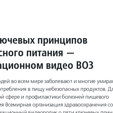
лючевых принципов
сного питания —
ационном видео ВОЗ
ей во всем мире заболевают и многие умира
отребления в пищу небезопасных продуктов. 
той сфере и профилактики болезней пищевого
я Всемирная организация здравоохранения со
мационный видеоролик о пяти ключевых при