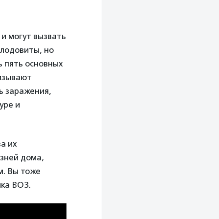
 и могут вызвать
плодовиты, но
ь пять основных
ризывают
ь заражения,
уре и
а их
езней дома,
м. Вы тоже
ка ВОЗ.