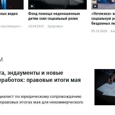
ьных видео
Фонд помощи недоношенным
«Ночлежка» в
детям снял социальный ролик
социальную р
бездомных л
и просвещение
23.04.2021
·
Здоровье
05.10.2020
·
Бл
М
та, эндаументы и новые
еработок: правовые итоги мая
ециалист по юридическому сопровождению
 правовых итогах мая для некоммерческого