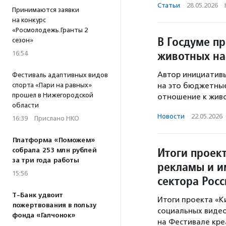
Статьи
·
28.05.2026
·
Принимаются заявки
на конкурс
«Росмолодежь.Гранты 2
В Госдуме п
сезон»
животных на
16:54
Автор инициативы
Фестиваль адаптивных видов
спорта «Пари на равных»
на это бюджетные
прошел в Нижегородской
отношение к живо
области
Новости
·
22.05.2026
16:39
·
Прислано НКО
Платформа «Поможем»
Итоги проек
собрала 253 млн рублей
за три года работы
рекламы и и
15:56
сектора Рос
Т-Банк удвоит
Итоги проекта «К
пожертвования в пользу
социальных видео
фонда «Галчонок»
на Фестивале кре