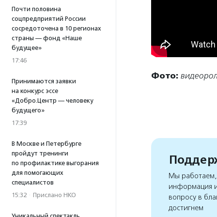
Почти половина
соцпредприятий России
сосредоточена в 10 регионах
страны — фонд «Наше
будущее»
17:46
Фото:
видеорол
Принимаются заявки
на конкурс эссе
«Добро.Центр — человеку
будущего»
17:39
В Москве и Петербурге
пройдут тренинги
Поддерж
по профилактике выгорания
для помогающих
Мы работаем, 
специалистов
информация и
15:32
·
Прислано НКО
вопросу в бла
достигнем
Уникальный спектакль