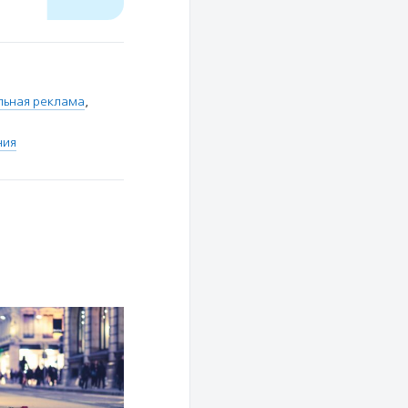
льная реклама
,
ния