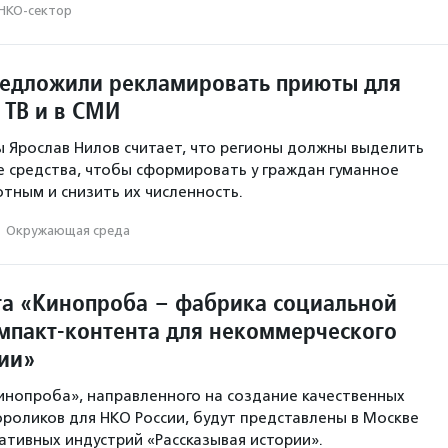
НКО-сектор
редложили рекламировать приюты для
 ТВ и в СМИ
 Ярослав Нилов считает, что регионы должны выделить
 средства, чтобы сформировать у граждан гуманное
тным и снизить их численность.
·
Окружающая среда
та «Кинопроба – фабрика социальной
мпакт-контента для некоммерческого
сии»
инопроба», направленного на создание качественных
роликов для НКО России, будут представлены в Москве
ативных индустрий «Рассказывая истории».