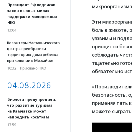
Президент РФ подписал
микроорганизма
закон о новых мерах
поддержки молодежных
Эти микрооргани
НКО
боль в животе, 
13:04
уязвимы и подд
Волонтеры Наставнического
принципов безо
центра преобразили
соблюдать чисто
территорию дома ребенка
при колонии в Можайске
тщательно готов
10:32
·
Прислано НКО
обязательно исп
04.08.2026
«Производители
безопасность, о
Биологи предупредили,
применяя пять к
что развитие туризма
можете сыграть
на Камчатке может
навредить косаткам
17:59