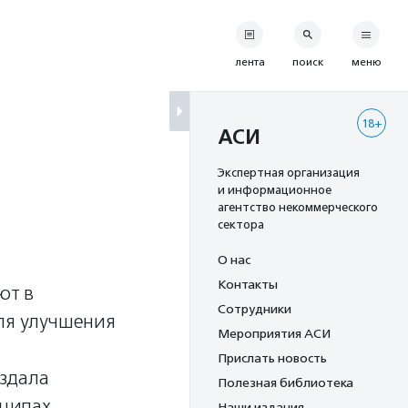
лента
поиск
меню
18+
АСИ
Экспертная организация
и информационное
агентство некоммерческого
сектора
О нас
Контакты
ют в
Сотрудники
Для улучшения
Мероприятия АСИ
Прислать новость
здала
Полезная библиотека
нципах
Наши издания