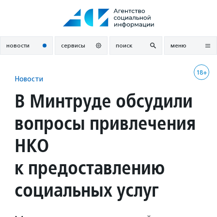
Перейти
к
содержанию
новости
сервисы
поиск
меню
18+
Новости
В Минтруде обсудили
вопросы привлечения
НКО
к предоставлению
социальных услуг