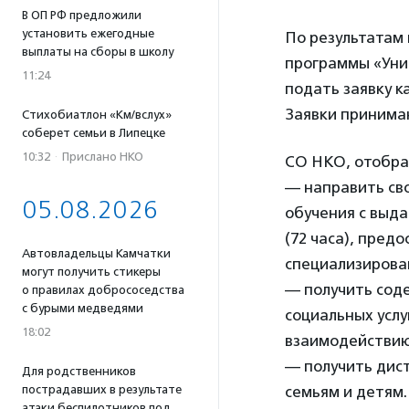
В ОП РФ предложили
установить ежегодные
По результатам
выплаты на сборы в школу
программы «Унив
11:24
подать заявку ка
Заявки принимаю
Стихобиатлон «Км/вслух»
соберет семьи в Липецке
10:32
·
Прислано НКО
СО НКО, отобран
— направить св
05.08.2026
обучения с выд
(72 часа), пред
Автовладельцы Камчатки
специализирован
могут получить стикеры
— получить сод
о правилах добрососедства
с бурыми медведями
социальных услу
18:02
взаимодействию 
— получить дист
Для родственников
пострадавших в результате
семьям и детям.
атаки беспилотников под