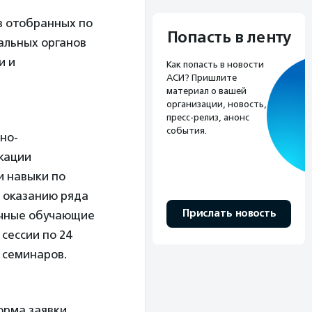
в отобранных по
Попасть в ленту
альных органов
и и
Как попасть в новости
АСИ? Пришлите
материал о вашей
организации, новость,
пресс-релиз, анонс
события.
но-
кации
и навыки по
о оказанию ряда
Прислать новость
очные обучающие
сессии по 24
 семинаров.
орма заявки