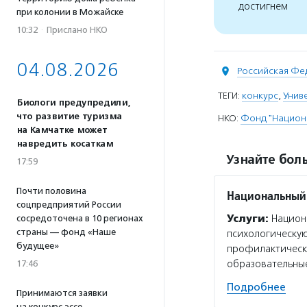
достигнем
при колонии в Можайске
10:32
·
Прислано НКО
04.08.2026
Российская Фе
ТЕГИ:
конкурс
,
Унив
Биологи предупредили,
что развитие туризма
НКО:
Фонд "Национ
на Камчатке может
навредить косаткам
Узнайте боль
17:59
Почти половина
Национальный 
соцпредприятий России
Услуги:
Национа
сосредоточена в 10 регионах
страны — фонд «Наше
психологическу
будущее»
профилактически
образовательны
17:46
Подробнее
Принимаются заявки
на конкурс эссе