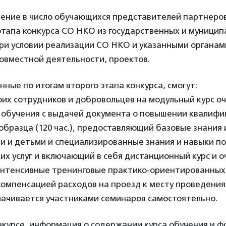
ение в число обучающихся представителей партнеро
этапа конкурса СО НКО из государственных и муницип
ри условии реализации СО НКО и указанными органам
овместной деятельности, проектов.
ные по итогам второго этапа конкурса, смогут:
их сотрудников и добровольцев на модульный курс оч
 обучения с выдачей документа о повышении квалифи
образца (120 час.), предоставляющий базовые знания 
и и детьми и специализированные знания и навыки п
их услуг и включающий в себя дистанционный курс и 
интенсивные тренинговые практико-ориентированных 
 компенсацией расходов на проезд к месту проведения
ачивается участниками семинаров самостоятельно.
курсе, информация о содержании курса обучения и ф