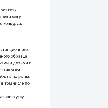
приятиях
тники могут
е конкурса.
истанционного
нного образца
ьями и детьми и
ких услуг ;
аботы на рынке
 в том числе по
азанию услуг