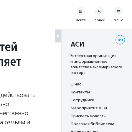
лента
поиск
меню
18+
тей
АСИ
ляет
Экспертная организация
и информационное
агентство некоммерческого
сектора
О нас
Контакты
одействовать
Сотрудники
ьно
Мероприятия АСИ
чественно
Прислать новость
ва семьям и
Полезная библиотека
Наши издания