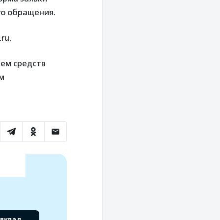
го обращения.
ru.
ием средств
м
 вклад