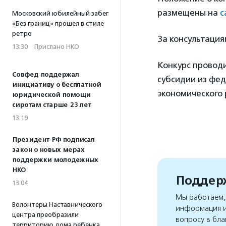
размещены на
с
Московский юбилейный забег
«Без границ» прошел в стиле
ретро
За консультация
13:30
·
Прислано НКО
Конкурс проводи
Совфед поддержал
субсидии из фе
инициативу о бесплатной
экономического 
юридической помощи
сиротам старше 23 лет
13:19
Президент РФ подписал
закон о новых мерах
поддержки молодежных
НКО
Поддерж
13:04
Мы работаем, 
Волонтеры Наставнического
информация и
центра преобразили
вопросу в бла
территорию дома ребенка