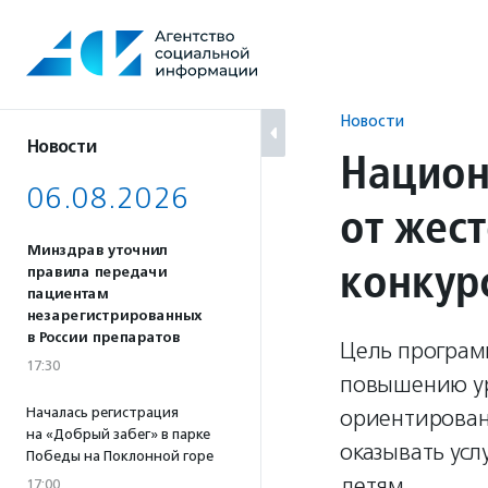
Перейти
к
содержанию
Новости
Новости
Национ
06.08.2026
от жес
Минздрав уточнил
конкур
правила передачи
пациентам
незарегистрированных
в России препаратов
Цель программ
17:30
повышению ур
Началась регистрация
ориентирован
на «Добрый забег» в парке
оказывать усл
Победы на Поклонной горе
детям.
17:00