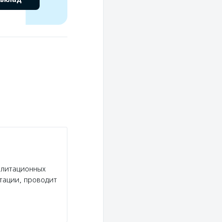
илитационных
ьтации, проводит