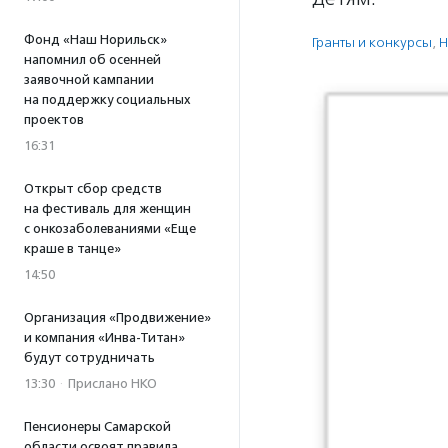
Фонд «Наш Норильск»
Гранты и конкурсы
,
Н
напомнил об осенней
заявочной кампании
на поддержку социальных
проектов
16:31
Открыт сбор средств
на фестиваль для женщин
с онкозаболеваниями «Еще
краше в танце»
14:50
Организация «Продвижение»
и компания «Инва-Титан»
будут сотрудничать
13:30
·
Прислано НКО
Пенсионеры Самарской
области освоят правила