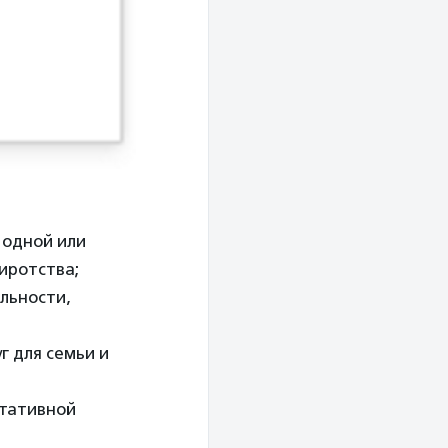
 одной или
иротства;
льности,
 для семьи и
ьтативной