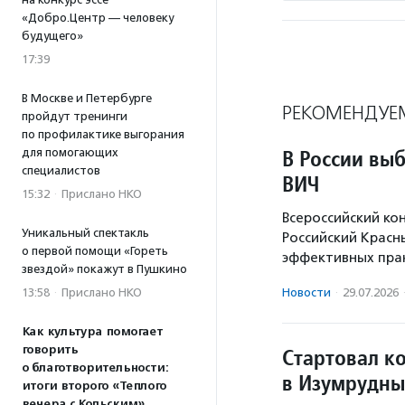
«Добро.Центр — человеку
будущего»
17:39
В Москве и Петербурге
РЕКОМЕНДУЕ
пройдут тренинги
по профилактике выгорания
В России вы
для помогающих
специалистов
ВИЧ
15:32
·
Прислано НКО
Всероссийский ко
Уникальный спектакль
Российский Красн
о первой помощи «Гореть
эффективных прак
звездой» покажут в Пушкино
13:58
·
Прислано НКО
Новости
·
29.07.2026
Как культура помогает
говорить
Стартовал к
о благотворительности:
в Изумрудны
итоги второго «Теплого
вечера с Кольским»