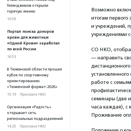
Геленджиком открыли
Возможно включ
горячую линию
итогам первого 
16:58
и учреждений, п
Портал поиска доноров
учреждениями с
крови для животных
«Одной Крови» заработал
СО НКО, отобран
по всей России
16:53
— направить сво
дистанционного
В Тюменской области прошел
установленного 
кубок по спортивному
ориентированию
работе с семьям
«Тюменский формат-2026»
профилактическ
15:19
·
Прислано НКО
семинары (две 
часа каждая), с
Организация «Радость»
открывает сеть
Проживание опл
региональных подразделений
14:25
·
Прислано НКО
Положение о кон