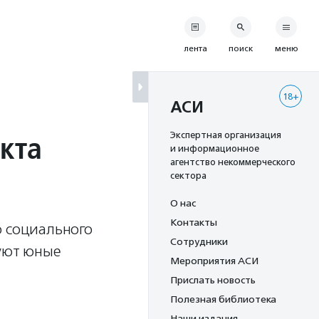
лента
поиск
меню
18+
АСИ
кта
Экспертная организация
и информационное
агентство некоммерческого
сектора
О нас
Контакты
о социального
Сотрудники
вуют юные
Мероприятия АСИ
Прислать новость
Полезная библиотека
Наши издания