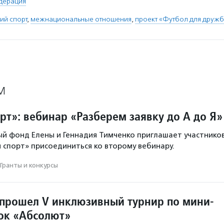
дерация
ий спорт
,
межнациональные отношения
,
проект «Футбол для друж
М
рт»: вебинар «Разберем заявку до А до Я»
й фонд Елены и Геннадия Тимченко приглашает участнико
 спорт» присоединиться ко второму вебинару.
Гранты и конкурсы
 прошел V инклюзивный турнир по мини-
ок «Абсолют»