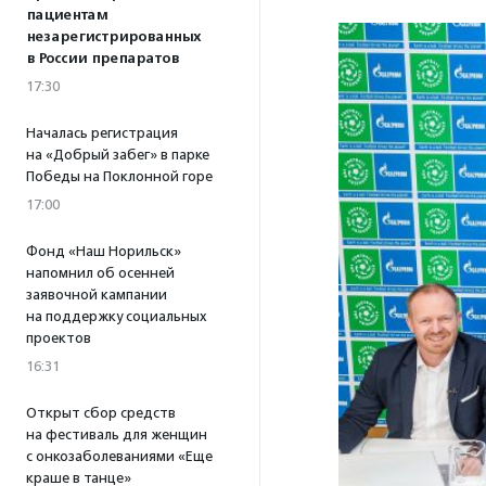
пациентам
незарегистрированных
в России препаратов
17:30
Началась регистрация
на «Добрый забег» в парке
Победы на Поклонной горе
17:00
Фонд «Наш Норильск»
напомнил об осенней
заявочной кампании
на поддержку социальных
проектов
16:31
Открыт сбор средств
на фестиваль для женщин
с онкозаболеваниями «Еще
краше в танце»