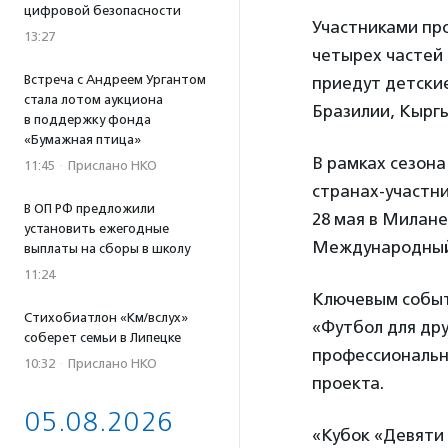
цифровой безопасности
Участниками про
13:27
четырех частей 
Встреча с Андреем Ургантом
приедут детски
стала лотом аукциона
Бразилии, Кыргы
в поддержку фонда
«Бумажная птица»
В рамках сезона
11:45
·
Прислано НКО
странах-участн
В ОП РФ предложили
28 мая в Милан
установить ежегодные
Международный 
выплаты на сборы в школу
11:24
Ключевым событ
Стихобиатлон «Км/вслух»
«Футбол для др
соберет семьи в Липецке
профессиональн
10:32
·
Прислано НКО
проекта.
05.08.2026
«Кубок «Девяти 