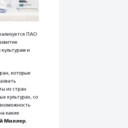
еализуется ПАО
азвитие
 культурам и
ран, которые
назвать
ы из стран
ых культурах, со
 возможность
на какие
й Миллер
.