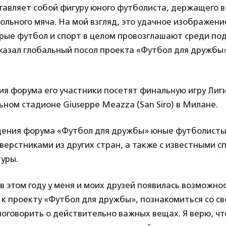
авляет собой фигуру юного футболиста, держащего в
ольного мяча. На мой взгляд, это удачное изображени
орые футбол и спорт в целом провозглашают среди п
сказал глобальный посол проекта «Футбол для дружбы
ия форума его участники посетят финальную игру Лиг
ном стадионе Giuseppe Meazza (San Siro) в Милане.
дения форума «Футбол для дружбы» юные футболисты
верстниками из других стран, а также с известными 
уры.
о в этом году у меня и моих друзей появилась возможно
к проекту «Футбол для дружбы», познакомиться со с
поговорить о действительно важных вещах. Я верю, ч