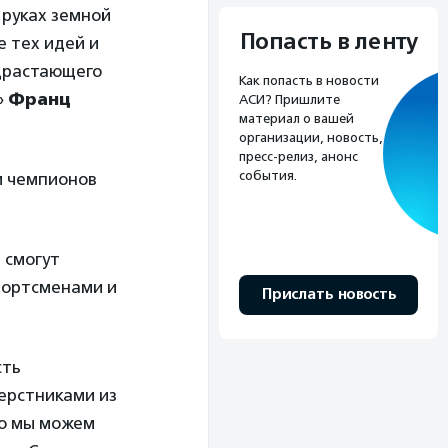
 руках земной
Попасть в ленту
е тех идей и
одрастающего
Как попасть в новости
»
Франц
АСИ? Пришлите
материал о вашей
организации, новость,
пресс-релиз, анонс
события.
и чемпионов
 смогут
спортсменами и
Прислать новость
сть
верстниками из
то мы можем