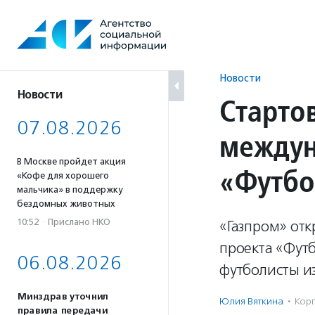
Перейти
к
содержанию
Новости
Новости
Старто
07.08.2026
междун
В Москве пройдет акция
«Футбо
«Кофе для хорошего
мальчика» в поддержку
бездомных животных
10:52
·
Прислано НКО
«Газпром» от
проекта «Футб
06.08.2026
футболисты из
Минздрав уточнил
Юлия Вяткина
·
Корп
правила передачи