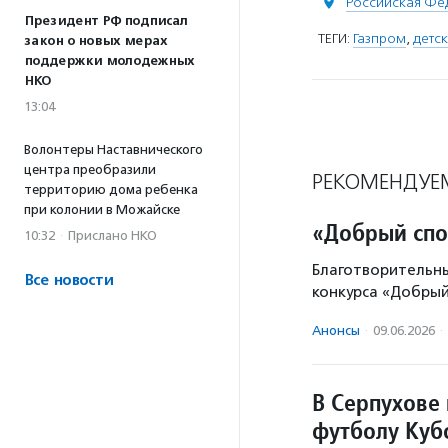
Российская Фе
Президент РФ подписал
ТЕГИ:
Газпром
,
детск
закон о новых мерах
поддержки молодежных
НКО
13:04
Волонтеры Наставнического
центра преобразили
РЕКОМЕНДУЕ
территорию дома ребенка
при колонии в Можайске
«Добрый спо
10:32
·
Прислано НКО
Благотворительны
Все новости
конкурса «Добрый
Анонсы
·
09.06.2026
·
В Серпухове
футболу Куб