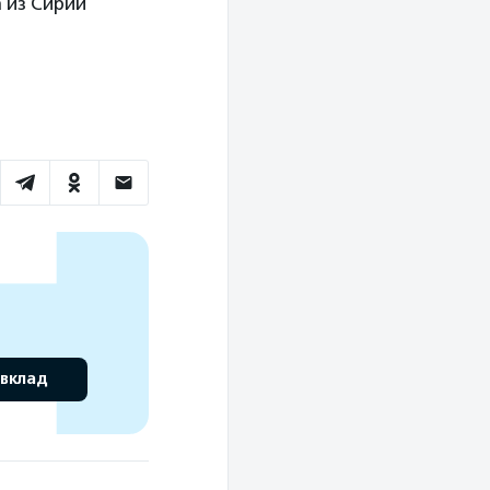
 из Сирии
 вклад