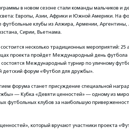
граммы в новом сезоне стали команды мальчиков и д
света: Европы, Азии, Африки и Южной Америки. На ф
е футбольные клубы из Алжира, Армении, Аргентины,
зстана, Сирии, Вьетнама.
 состоится несколько традиционных мероприятий: 25 
ицах проекта пройдет Международный день футбола и
е состоятся Международный турнир по уличному футбо
детский форум «Футбол для дружбы».
ием форума станет присуждение специальной награ
ужбы» — Кубка «Девяти ценностей» — одному из мир
ых футбольных клубов за наибольшую приверженност
ценностей», который вручают участники проекта «Фу