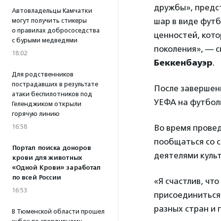
дружбы», предст
Автовладельцы Камчатки
шар в виде футб
могут получить стикеры
о правилах добрососедства
ценностей, кот
с бурыми медведями
поколения», — 
18:02
Беккенбауэр
.
Для родственников
пострадавших в результате
После завершен
атаки беспилотников под
УЕФА на футболь
Геленджиком открыли
горячую линию
Во время прове
16:58
пообщаться со с
Портал поиска доноров
деятелями культ
крови для животных
«Одной Крови» заработал
по всей России
«Я счастлив, чт
16:53
присоединиться 
разных стран и 
В Тюменской области прошел