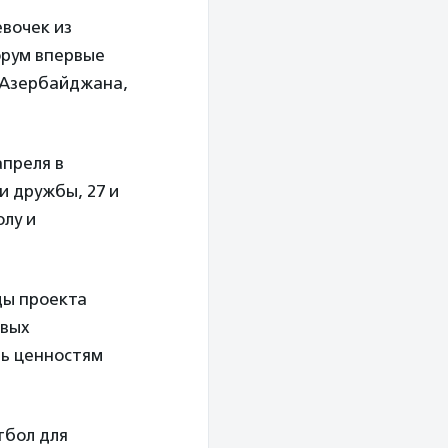
евочек из
орум впервые
 Азербайджана,
апреля в
 дружбы, 27 и
лу и
ды проекта
овых
ь ценностям
тбол для