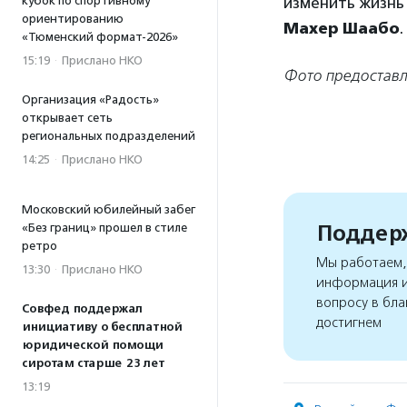
изменить жизнь 
кубок по спортивному
ориентированию
Махер Шаабо
.
«Тюменский формат-2026»
15:19
·
Прислано НКО
Фото предоставл
Организация «Радость»
открывает сеть
региональных подразделений
14:25
·
Прислано НКО
Московский юбилейный забег
Поддерж
«Без границ» прошел в стиле
ретро
Мы работаем, 
13:30
·
Прислано НКО
информация и
вопросу в бла
Совфед поддержал
достигнем
инициативу о бесплатной
юридической помощи
сиротам старше 23 лет
13:19