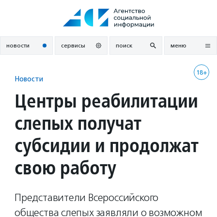
Перейти
к
содержанию
новости
сервисы
поиск
меню
18+
Новости
Центры реабилитации
слепых получат
субсидии и продолжат
свою работу
Представители Всероссийского
общества слепых заявляли о возможном